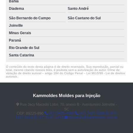
Bahia
onde tem centro de usinagem vertical Diadema
Diadema
Santo André
centro de usinagem de grande porte Interlagos
São Bernardo do Campo
São Caetano do Sul
centro de usinagem grande porte valores Campo Belo
Joinville
Minas Gerais
onde encontro centro de usinagem high speed Parelheiros
Paraná
centro de usinagem 3 eixos valores Vila Clementino
Rio Grande do Sul
Santa Catarina
centros de usinagem grande porte Piracicaba
onde tem centro de usinagem cnc Santo Amaro
O conteúdo do texto desta página é de direito reservado. Sua reprodução, parcial ou
total, mesmo citando nossos links, é proibida sem a autorização do autor. Crime de
violação de direito autoral – artigo 184 do Código Penal –
Lei 9610/98 - Lei de direitos
onde encontro centro de usinagem 3 eixos São José do Rio Preto
autorais
.
centros de usinagem vertical Santa Teresinha de Piracicaba
Kammoldes Moldes para Injeção
centros de usinagem de grande porte Mendonça
Rua Jacy Macedo Lobo, 70, anexo B - Aventureiro Joinville -
onde tem centro de usinagem high speed Alvarenga
SC
CEP: 89225-890
(47) 3425-4098
(47) 3427-3206
(47)
onde encontro centro de usinagem em cnc Mendonça
3437-2419
(47) 3437-2419
fernando@kammoldes.com.br
onde encontro centro de usinagem horizontal Avenida Nossa Senhora do
Sabará