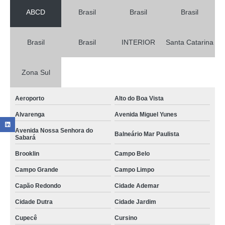
ABCD
Brasil
Brasil
Brasil
onde tem centro de usinagem portal cnc Mendonça
centro de usinagem em cnc valores Brooklin
Brasil
Brasil
INTERIOR
Santa Catarina
centros de usinagem high speed Santa Catarina
onde tem centro de usinagem high speed Jabaquara
Zona Sul
centro de usinagem vertical valores Alvarenga
Aeroporto
Alto do Boa Vista
centros de usinagem vertical Jockey Club
Alvarenga
Avenida Miguel Yunes
onde encontro centro de usinagem universal Murundu
Avenida Nossa Senhora do
Balneário Mar Paulista
onde tem centro de usinagem cnc Água Bonita
Sabará
centros de usinagem portal cnc Paraná
Brooklin
Campo Belo
Campo Grande
Campo Limpo
centro de usinagem importado Aeroporto
Capão Redondo
Cidade Ademar
centros de usinagem pequeno Vila Morumbi
Cidade Dutra
Cidade Jardim
onde tem centro de usinagem grande porte itatiaia
Cupecê
Cursino
onde encontro centro de usinagem high speed Limeira