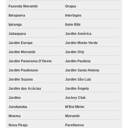
Fazenda Morumbi
Grajau
centro de usinagem high speed Campo Belo
Ibirapuera
Interlagos
centro de usinagem importado Jardim Santa Helena
Ipiranga
Itaim Bibi
centro de usinagem cnc Itupeva
Jabaquara
Jardim América
onde encontro centro de usinagem high speed Murundu
Jardim Europa
Jardim Monte Verde
onde encontro centro de usinagem cnc Vale do Paraíba
Jardim Morumbi
Jardim Orly
onde encontro centro de usinagem importado Canguera
Jardim Panorama D'Oeste
Jardim Paulista
centros de usinagem cnc Parque Fernanda
Jardim Paulistano
Jardim Santa Helena
onde tem centro de usinagem universal Campo Belo
Jardim Suzana
Jardim São Luiz
centros de usinagem 3 eixos Vila Clementino
Jardim das Acácias
Jardim Ângela
centro de usinagem horizontal Ibirapuera
Jardins
Jockey Club
centro de usinagem em cnc Santa Teresinha de Piracicaba
Jurubatuba
M'Boi Mirim
onde tem centro de usinagem vertical Brooklin
Moema
Morumbi
Nova Piraju
Parelheiros
centro de usinagem de grande porte valores Itatiba