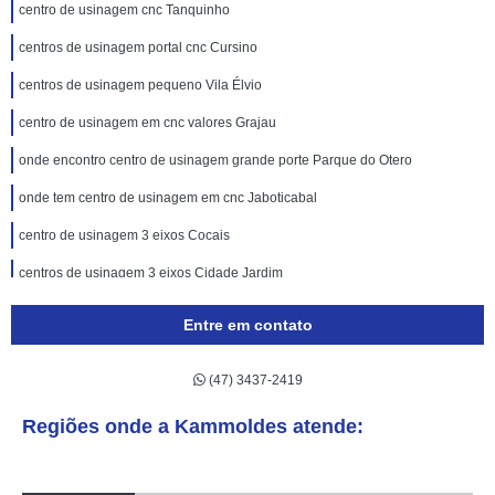
centro de usinagem cnc Tanquinho
centros de usinagem portal cnc Cursino
centros de usinagem pequeno Vila Élvio
centro de usinagem em cnc valores Grajau
onde encontro centro de usinagem grande porte Parque do Otero
onde tem centro de usinagem em cnc Jaboticabal
centro de usinagem 3 eixos Cocais
centros de usinagem 3 eixos Cidade Jardim
onde tem centro de usinagem pequeno Parque Fernanda
Entre em contato
onde encontro centro de usinagem cnc Bahia
(47) 3437-2419
onde tem centro de usinagem grande porte Jardim Suzana
onde encontro centro de usinagem em cnc Campinas
Regiões onde a Kammoldes atende:
centros de usinagem portal cnc Jabaquara