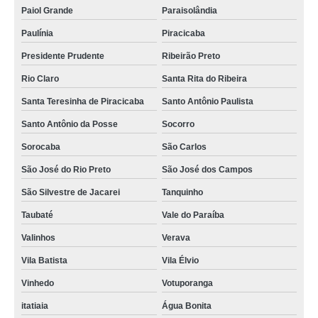
onde tem centro de usinagem cnc Parelheiros
Paiol Grande
Paraisolândia
centro de usinagem horizontal valores Alto do Boa Vista
Paulínia
Piracicaba
Presidente Prudente
Ribeirão Preto
onde tem centro de usinagem grande porte Cocais
Rio Claro
Santa Rita do Ribeira
centros de usinagem universal Vila Clementino
Santa Teresinha de Piracicaba
Santo Antônio Paulista
centros de usinagem grande porte São Bernardo do Campo
Santo Antônio da Posse
Socorro
centro de usinagem horizontal Parque Colonial
Sorocaba
São Carlos
onde tem centro de usinagem vertical Aeroporto
São José do Rio Preto
São José dos Campos
onde tem centro de usinagem universal Jardim Monte Verde
São Silvestre de Jacarei
Tanquinho
onde tem centro de usinagem cnc Parque Fernanda
Taubaté
Vale do Paraíba
onde encontro centro de usinagem universal Campo Belo
Valinhos
Verava
centros de usinagem horizontal Jardim Ângela
Vila Batista
Vila Élvio
onde tem centro de usinagem 3 eixos Cupecê
Vinhedo
Votuporanga
centros de usinagem em cnc M'Boi Mirim
itatiaia
Água Bonita