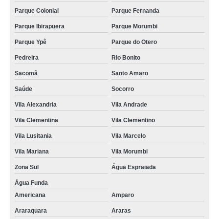
Parque Colonial
Parque Fernanda
centro de usinagem vertical Fazenda Morumbi
Parque Ibirapuera
Parque Morumbi
onde encontro centro de usinagem de grande porte Nova Piraju
Parque Ypê
Parque do Otero
centro de usinagem de grande porte São Caetano do Sul
Pedreira
Rio Bonito
onde tem centro de usinagem portal cnc Santo Antônio Paulista
Sacomã
Santo Amaro
onde encontro centro de usinagem universal Indaiatuba
Saúde
Socorro
centro de usinagem grande porte valores Ribeirão Preto
Vila Alexandria
Vila Andrade
centro de usinagem horizontal valores Cidade Dutra
Vila Clementina
Vila Clementino
centro de usinagem de grande porte Santa Rita do Ribeira
Vila Lusitania
Vila Marcelo
onde encontro centro de usinagem pequeno Jaboticabal
Vila Mariana
Vila Morumbi
centros de usinagem de grande porte Paiol Grande
Zona Sul
Água Espraiada
centro de usinagem universal valores Santa Catarina
Água Funda
centros de usinagem high speed Santo Amaro
Americana
Amparo
Araraquara
Araras
onde encontro centro de usinagem 3 eixos Atibaia