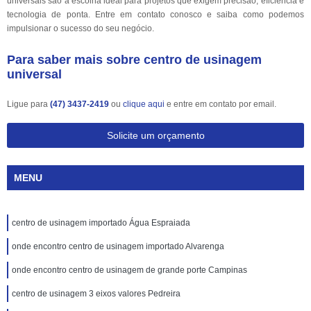
universais são a escolha ideal para projetos que exigem precisão, eficiência e
tecnologia de ponta. Entre em contato conosco e saiba como podemos
impulsionar o sucesso do seu negócio.
Para saber mais sobre centro de usinagem
universal
Ligue para
(47) 3437-2419
ou
clique aqui
e entre em contato por email.
Solicite um orçamento
MENU
centro de usinagem importado Água Espraiada
onde encontro centro de usinagem importado Alvarenga
onde encontro centro de usinagem de grande porte Campinas
centro de usinagem 3 eixos valores Pedreira