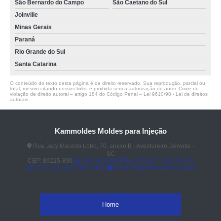
São Bernardo do Campo
São Caetano do Sul
Joinville
Minas Gerais
Paraná
Rio Grande do Sul
Santa Catarina
O conteúdo do texto desta página é de direito reservado. Sua reprodução, parcial ou
total, mesmo citando nossos links, é proibida sem a autorização do autor. Crime de
violação de direito autoral – artigo 184 do Código Penal –
Lei 9610/98 - Lei de direitos
autorais
.
Kammoldes Moldes para Injeção
Rua Jacy Macedo Lobo, 70, anexo B - Aventureiro Joinville -
SC
CEP: 89225-890
(47) 3425-4098
(47) 3427-3206
(47)
3437-2419
(47) 3437-2419
fernando@kammoldes.com.br
Home