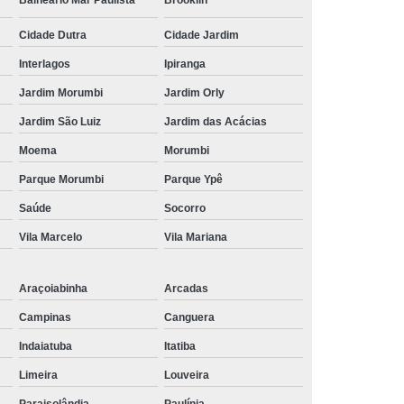
Balneário Mar Paulista
Brooklin
Cidade Dutra
Cidade Jardim
Interlagos
Ipiranga
Jardim Morumbi
Jardim Orly
Jardim São Luiz
Jardim das Acácias
Moema
Morumbi
Parque Morumbi
Parque Ypê
Saúde
Socorro
Vila Marcelo
Vila Mariana
Araçoiabinha
Arcadas
Campinas
Canguera
Indaiatuba
Itatiba
Limeira
Louveira