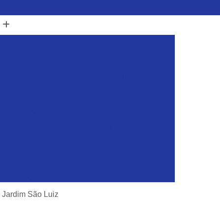
(47) 3437-2419
Fabricação de Moldes de Injeção
Fabricação de Moldes Injeção
Fabricação de Moldes para Construção Civil
bricação de Moldes para Injeção de Borracha
para Injeção de Plásticos
Fabricação de Moldes para Linha Automotiva
Fabricação de Moldes para Pecas Automotivas
dagem
Fabricação de Moldes Plásticos
Fabricação Moldes para Construção Civil
sticos
Ferramentas para Injeção de Plásticos
a Jardim São Luiz
Ferramentas para Moldes de Embalagens