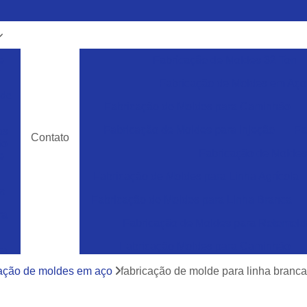
e
Fabricação de Moldes 32 Ton
m
Fabricação de Moldes em Aço
 de
Fabricação de Moldes para Caminhão
Fabricação de Moldes para Injeção
Fa
as
Contato
ão
Fabricação de Moldes 
e
Fabricação de Moldes para Linha Agrícola
s
Fabricação de Moldes para Linha Branca
ra
Fabricação de Moldes para Rotomol
Fabricação Moldes para Caminhão
ra
e
Ferramentas Industriais para Injeção de Plá
cação de moldes em aço
fabricação de molde para linha branc
cos
Ferramentas para Moldagem de Paletes
ra