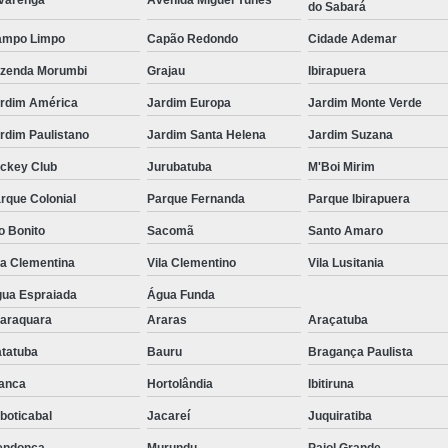
varenga
Avenida Miguel Yunes
do Sabará
ampo Limpo
Capão Redondo
Cidade Ademar
zenda Morumbi
Grajau
Ibirapuera
rdim América
Jardim Europa
Jardim Monte Verde
rdim Paulistano
Jardim Santa Helena
Jardim Suzana
ckey Club
Jurubatuba
M'Boi Mirim
rque Colonial
Parque Fernanda
Parque Ibirapuera
o Bonito
Sacomã
Santo Amaro
la Clementina
Vila Clementino
Vila Lusitania
ua Espraiada
Água Funda
araquara
Araras
Araçatuba
tatuba
Bauru
Bragança Paulista
anca
Hortolândia
Ibitiruna
boticabal
Jacareí
Juquiratiba