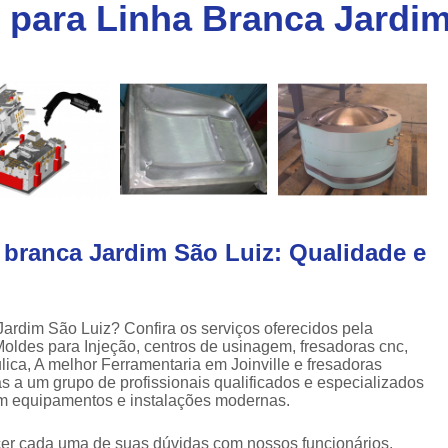
 para Linha Branca Jardim
Injeção de Plásticos para Caixas
a
Injeção de Termoplásticos para Caixas
a
Moldes para Caixas Plásticas
Produção de Moldes para Paletes
Moldes para Injeção de Alumínio
Moldes para Injeção de Espuma
Moldes para Injeção de Plástico
 branca Jardim São Luiz: Qualidade e
Moldes para Injeção de Pvc
Moldes para Injeção de Termoplástico
Moldes para Injeção Plástica
Jardim São Luiz? Confira os serviços oferecidos pela
ldes para Injeção, centros de usinagem, fresadoras cnc,
Empresa de Moldes Plasticos
Fe
lica, A melhor Ferramentaria em Joinville e fresadoras
ças a um grupo de profissionais qualificados e especializados
Injeção de Moldes Plastic
em equipamentos e instalações modernas.
Moldagem de Peças Plásticas por I
ecer cada uma de suas dúvidas com nossos funcionários.