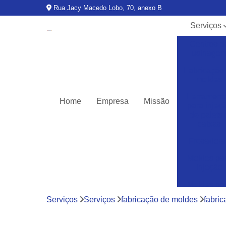
Rua Jacy Macedo Lobo, 70, anexo B
Serviços
Centros d
usinage
Fabricação
moldes
Ferrament
Home
Empresa
Missão
para injeç
de palets 
caixas
Fresadora
Moldes pa
injeção
Moldes pa
injeção d
Serviços
Serviços
fabricação de moldes
fabri
termoplásti
Moldes pa