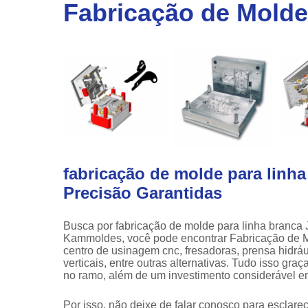
linha
Fabricação de Molde
automotiv
Prensa
hidráulic
fabricação de molde para linha
Precisão Garantidas
Busca por fabricação de molde para linha branca 
Kammoldes, você pode encontrar Fabricação de Mo
centro de usinagem cnc, fresadoras, prensa hidráu
verticais, entre outras alternativas. Tudo isso gra
no ramo, além de um investimento considerável 
Por isso, não deixe de falar conosco para esclar