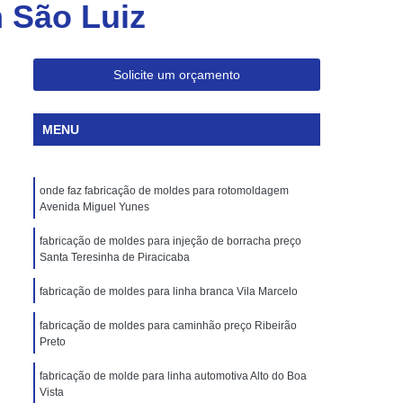
 São Luiz
Injeção de Plásticos para Embalagem
Moldagem de Caixas Plásticas por Injeção
Moldes para Paletes Plásticos
Solicite um orçamento
Produção de Paletes Plásticos por Injeção
MENU
Moldes para Injeção de Borracha
Moldes para Injeção de Peças Plásticas
onde faz fabricação de moldes para rotomoldagem
Moldes para Injeção de Poliuretano
Avenida Miguel Yunes
Moldes para Injeção de Silicone
fabricação de moldes para injeção de borracha preço
Moldes para Injeção de Termoplásticos
Santa Teresinha de Piracicaba
Moldes para Injeção Termoplásticos
fabricação de moldes para linha branca Vila Marcelo
rramentas para Moldagem de Plásticos
fabricação de moldes para caminhão preço Ribeirão
Preto
os
Injeção de Termoplástico
fabricação de molde para linha automotiva Alto do Boa
njeção
Moldagem de Termoplásticos
Vista