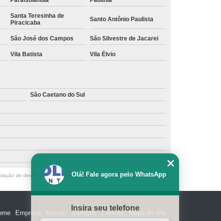
Paraisolândia
Paulínia
Santa Teresinha de
Santo Antônio Paulista
Piracicaba
São José dos Campos
São Silvestre de Jacarei
Vila Batista
Vila Élvio
São Caetano do Sul
Olá! Fale agora pelo WhatsApp
olação de direito autoral – artigo 184 do Código Penal –
Lei 9610/98 - Lei
Insira seu telefone
ome
Empresa
Missão
Serviços
Contato
Mapa do site