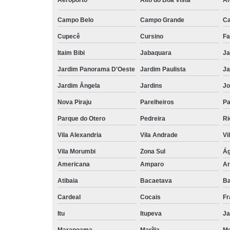
Aeroporto
Alto do Boa Vista
Al
Campo Belo
Campo Grande
C
Cupecê
Cursino
Fa
Itaim Bibi
Jabaquara
Ja
Jardim Panorama D'Oeste
Jardim Paulista
Ja
Jardim Ângela
Jardins
Jo
Nova Piraju
Parelheiros
Pa
Parque do Otero
Pedreira
Ri
Vila Alexandria
Vila Andrade
Vi
Vila Morumbi
Zona Sul
Ág
Americana
Amparo
Ar
Atibaia
Bacaetava
Ba
Cardeal
Cocais
Fr
Itu
Itupeva
Ja