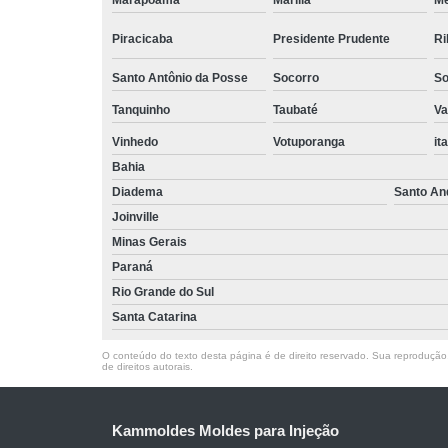
Marapoama
Marília
M
Piracicaba
Presidente Prudente
Ri
Santo Antônio da Posse
Socorro
So
Tanquinho
Taubaté
Va
Vinhedo
Votuporanga
it
Bahia
Diadema
Santo An
Joinville
Minas Gerais
Paraná
Rio Grande do Sul
Santa Catarina
O conteúdo do texto desta página é de direito reservado. Sua reprodução, 
de direitos autorais
.
Kammoldes Moldes para Injeção