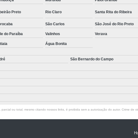
endonça
Murundu
Paiol Grande
beirão Preto
Rio Claro
Santa Rita do Ribeira
rocaba
São Carlos
São José do Rio Preto
le do Paraíba
Valinhos
Verava
atiaia
Água Bonita
dré
São Bernardo do Campo
parcial ou total, mesmo citando nossos links, é proibida sem a autorização do autor. Crime de vi
H