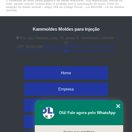
O conteúdo do texto desta página é de direito reservado. Sua reprodução, parcial ou
total, mesmo citando nossos links, é proibida sem a autorização do autor. Crime de
violação de direito autoral – artigo 184 do Código Penal –
Lei 9610/98 - Lei de direitos
autorais
.
Kammoldes Moldes para Injeção
Rua Jacy Macedo Lobo, 70, anexo B - Aventureiro Joinville -
SC
CEP: 89225-890
(47) 3425-4098
(47) 3427-3206
(47)
3437-2419
(47) 3437-2419
fernando@kammoldes.com.br
Home
Empresa
Missão
Olá! Fale agora pelo WhatsApp
Serviços