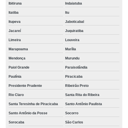
Ibitiruna
Indaiatuba
Itatiba
Itu
Itupeva
Jaboticabal
Jacareí
Juquiratiba
Limeira
Louveira
Marapoama
Marília
Mendonça
Murundu
Paiol Grande
Paraisolândia
Paulínia
Piracicaba
Presidente Prudente
Ribeirão Preto
Rio Claro
Santa Rita do Ribeira
Santa Teresinha de Piracicaba
Santo Antônio Paulista
Santo Antônio da Posse
Socorro
Sorocaba
São Carlos