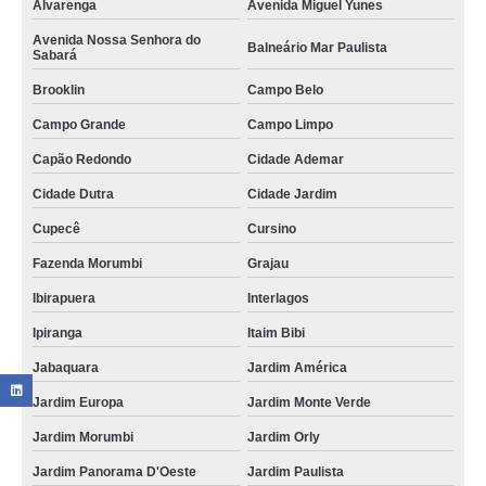
Alvarenga
Avenida Miguel Yunes
Avenida Nossa Senhora do
Balneário Mar Paulista
Sabará
Brooklin
Campo Belo
Campo Grande
Campo Limpo
Capão Redondo
Cidade Ademar
Cidade Dutra
Cidade Jardim
Cupecê
Cursino
Fazenda Morumbi
Grajau
Ibirapuera
Interlagos
Ipiranga
Itaim Bibi
Jabaquara
Jardim América
Jardim Europa
Jardim Monte Verde
Jardim Morumbi
Jardim Orly
Jardim Panorama D'Oeste
Jardim Paulista