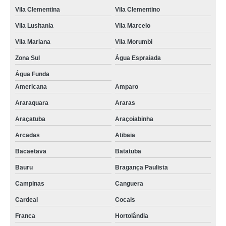
Vila Clementina
Vila Clementino
Vila Lusitania
Vila Marcelo
Vila Mariana
Vila Morumbi
Zona Sul
Água Espraiada
Água Funda
Americana
Amparo
Araraquara
Araras
Araçatuba
Araçoiabinha
Arcadas
Atibaia
Bacaetava
Batatuba
Bauru
Bragança Paulista
Campinas
Canguera
Cardeal
Cocais
Franca
Hortolândia