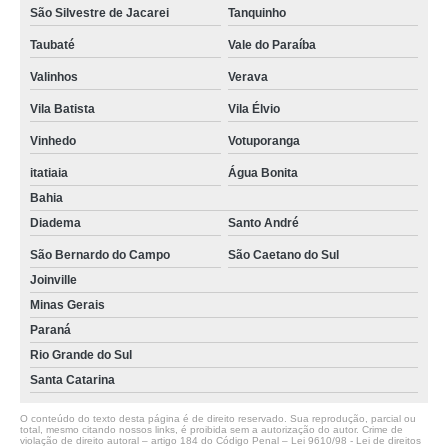
São Silvestre de Jacarei
Tanquinho
Taubaté
Vale do Paraíba
Valinhos
Verava
Vila Batista
Vila Élvio
Vinhedo
Votuporanga
itatiaia
Água Bonita
Bahia
Diadema
Santo André
São Bernardo do Campo
São Caetano do Sul
Joinville
Minas Gerais
Paraná
Rio Grande do Sul
Santa Catarina
O conteúdo do texto desta página é de direito reservado. Sua reprodução, parcial ou
total, mesmo citando nossos links, é proibida sem a autorização do autor. Crime de
violação de direito autoral – artigo 184 do Código Penal –
Lei 9610/98 - Lei de direitos