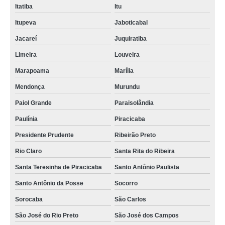
Itatiba
Itu
Itupeva
Jaboticabal
Jacareí
Juquiratiba
Limeira
Louveira
Marapoama
Marília
Mendonça
Murundu
Paiol Grande
Paraisolândia
Paulínia
Piracicaba
Presidente Prudente
Ribeirão Preto
Rio Claro
Santa Rita do Ribeira
Santa Teresinha de Piracicaba
Santo Antônio Paulista
Santo Antônio da Posse
Socorro
Sorocaba
São Carlos
São José do Rio Preto
São José dos Campos