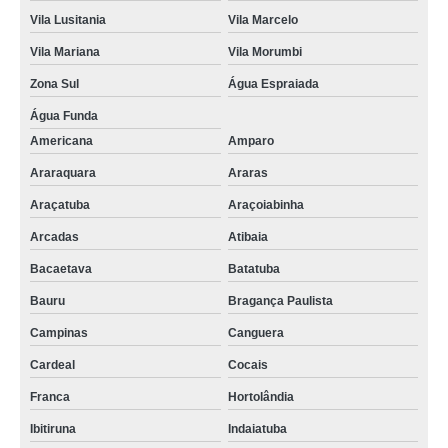
Vila Lusitania
Vila Marcelo
Vila Mariana
Vila Morumbi
Zona Sul
Água Espraiada
Água Funda
Americana
Amparo
Araraquara
Araras
Araçatuba
Araçoiabinha
Arcadas
Atibaia
Bacaetava
Batatuba
Bauru
Bragança Paulista
Campinas
Canguera
Cardeal
Cocais
Franca
Hortolândia
Ibitiruna
Indaiatuba