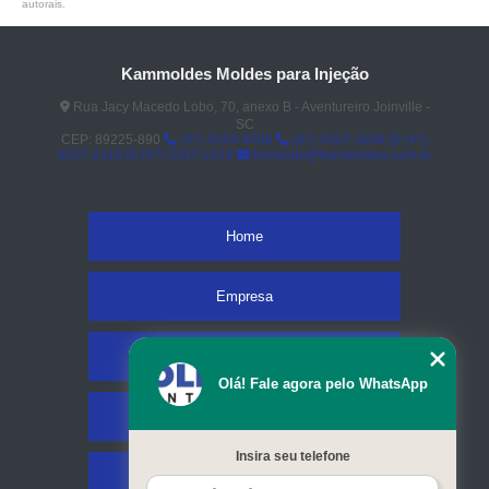
autorais
.
Kammoldes Moldes para Injeção
Rua Jacy Macedo Lobo, 70, anexo B - Aventureiro Joinville -
SC
CEP: 89225-890
(47) 3425-4098
(47) 3427-3206
(47)
3437-2419
(47) 3437-2419
fernando@kammoldes.com.br
Home
Empresa
Missão
Olá! Fale agora pelo WhatsApp
Serviços
Insira seu telefone
Contato