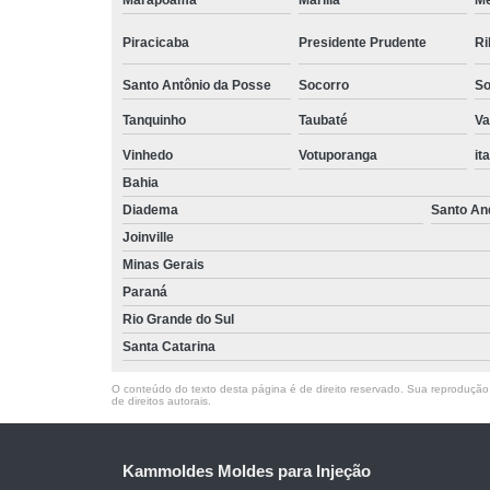
Marapoama
Marília
M
Piracicaba
Presidente Prudente
Ri
Santo Antônio da Posse
Socorro
So
Tanquinho
Taubaté
Va
Vinhedo
Votuporanga
it
Bahia
Diadema
Santo An
Joinville
Minas Gerais
Paraná
Rio Grande do Sul
Santa Catarina
O conteúdo do texto desta página é de direito reservado. Sua reprodução, 
de direitos autorais
.
Kammoldes Moldes para Injeção