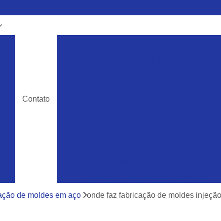
e
Fabricação de Moldes 32 Ton
m
Fabricação de Moldes em Aço
 de
Fabricação de Moldes para Caminhão
Fabricação de Moldes para Injeção
Fa
as
Contato
ão
Fabricação de Moldes 
e
Fabricação de Moldes para Linha Agrícola
s
Fabricação de Moldes para Linha Branca
ra
Fabricação de Moldes para Rotomol
Fabricação Moldes para Caminhão
ra
e
Ferramentas Industriais para Injeção de Plá
cação de moldes em aço
onde faz fabricação de moldes injeção 
cos
Ferramentas para Moldagem de Paletes
ra