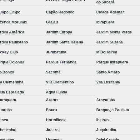
varenga
Avenida Miguel Yunes
do Sabará
ampo Limpo
Capão Redondo
Cidade Ademar
zenda Morumbi
Grajau
Ibirapuera
rdim América
Jardim Europa
Jardim Monte Verde
rdim Paulistano
Jardim Santa Helena
Jardim Suzana
ckey Club
Jurubatuba
M'Boi Mirim
rque Colonial
Parque Fernanda
Parque Ibirapuera
o Bonito
Sacomã
Santo Amaro
la Clementina
Vila Clementino
Vila Lusitania
ua Espraiada
Água Funda
araquara
Araras
Araçatuba
tatuba
Bauru
Bragança Paulista
anca
Hortolândia
Ibitiruna
boticabal
Jacareí
Juquiratiba