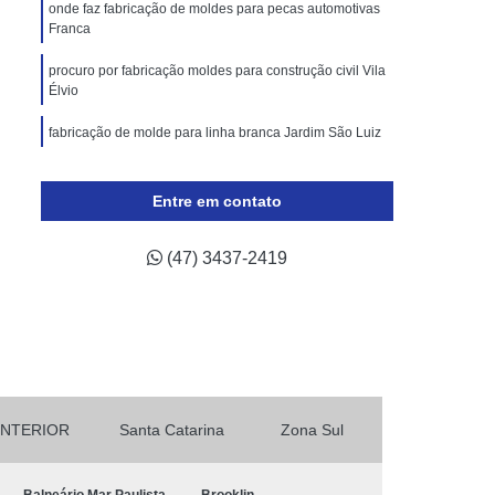
lástico
Molde de Injeção Plastica
onde faz fabricação de moldes para pecas automotivas
Franca
oldes para Injeção de Plásticos
procuro por fabricação moldes para construção civil Vila
ricação de Moldes para Indústria Automotiva
Élvio
Injeção de Termoplástico para Automóveis
fabricação de molde para linha branca Jardim São Luiz
ivos
Moldagem de Peças Automotivas
fabricação de moldes plásticos Jardim das Acácias
 Automotiva
Moldes para Peças Automotivas
Entre em contato
onde faz fabricação de moldes injeção Jardim das
otivas
Moldes Plásticos Automotivos
Acácias
(47) 3437-2419
odução de Moldes para Indústria de Automóveis
INTERIOR
Santa Catarina
Zona Sul