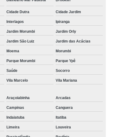
Balneário Mar Paulista
Brooklin
Cidade Dutra
Cidade Jardim
Interlagos
Ipiranga
Jardim Morumbi
Jardim Orly
Jardim São Luiz
Jardim das Acácias
Moema
Morumbi
Parque Morumbi
Parque Ypê
Saúde
Socorro
Vila Marcelo
Vila Mariana
Araçoiabinha
Arcadas
Campinas
Canguera
Indaiatuba
Itatiba
Limeira
Louveira