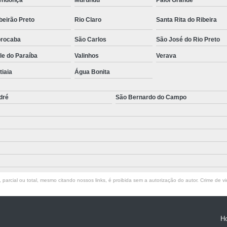
endonça
Murundu
Paiol Grande
beirão Preto
Rio Claro
Santa Rita do Ribeira
rocaba
São Carlos
São José do Rio Preto
le do Paraíba
Valinhos
Verava
atiaia
Água Bonita
dré
São Bernardo do Campo
parcial ou total, mesmo citando nossos links, é proibida sem a autorização do autor. Crime de vi
H