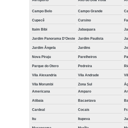
Aeroporto
Alto do Boa Vista
Al
Campo Belo
Campo Grande
C
Cupecê
Cursino
Fa
Itaim Bibi
Jabaquara
Ja
Jardim Panorama D'Oeste
Jardim Paulista
Ja
Jardim Ângela
Jardins
Jo
Nova Piraju
Parelheiros
Pa
Parque do Otero
Pedreira
Ri
Vila Alexandria
Vila Andrade
Vi
Vila Morumbi
Zona Sul
Ág
Americana
Amparo
Ar
Atibaia
Bacaetava
Ba
Cardeal
Cocais
Fr
Itu
Itupeva
Ja