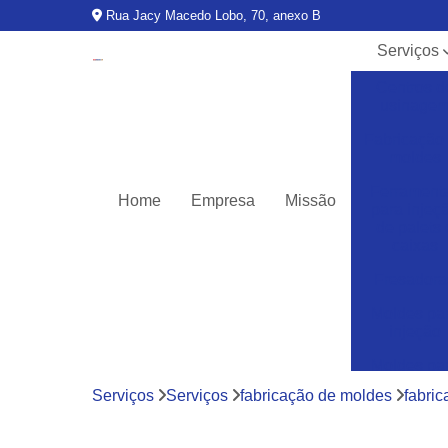
Rua Jacy Macedo Lobo, 70, anexo B
Serviços
Centros d
usinage
Fabricação
moldes
Ferrament
Home
Empresa
Missão
para injeç
de palets 
caixas
Fresadora
Moldes pa
injeção
Moldes pa
injeção d
Serviços
Serviços
fabricação de moldes
fabri
termoplásti
Moldes pa