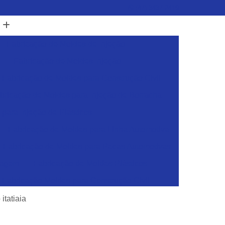
(47) 3437-2419
Fabricação de Moldes de Injeção
Fabricação de Moldes Injeção
Fabricação de Moldes para Construção Civil
bricação de Moldes para Injeção de Borracha
para Injeção de Plásticos
Fabricação de Moldes para Linha Automotiva
Fabricação de Moldes para Pecas Automotivas
dagem
Fabricação de Moldes Plásticos
Fabricação Moldes para Construção Civil
sticos
Ferramentas para Injeção de Plásticos
itatiaia
Ferramentas para Moldes de Embalagens