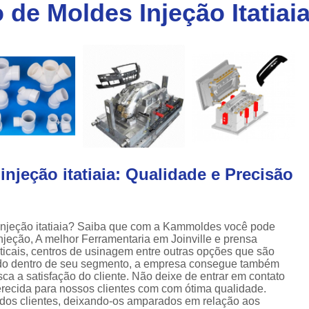
de Moldes Injeção Itatiai
Injeção de Plásticos para Caixas
a
Injeção de Termoplásticos para Caixas
a
Moldes para Caixas Plásticas
Produção de Moldes para Paletes
Moldes para Injeção de Alumínio
Moldes para Injeção de Espuma
Moldes para Injeção de Plástico
injeção itatiaia: Qualidade e Precisão
Moldes para Injeção de Pvc
Moldes para Injeção de Termoplástico
Moldes para Injeção Plástica
injeção itatiaia? Saiba que com a Kammoldes você pode
jeção, A melhor Ferramentaria em Joinville e prensa
Empresa de Moldes Plasticos
Fe
rticais, centros de usinagem entre outras opções que são
iado dentro de seu segmento, a empresa consegue também
Injeção de Moldes Plastic
a a satisfação do cliente. Não deixe de entrar em contato
erecida para nossos clientes com com ótima qualidade.
Moldagem de Peças Plásticas por I
dos clientes, deixando-os amparados em relação aos