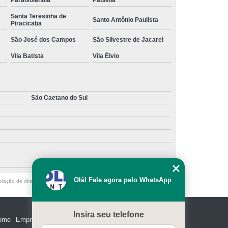
Paraisolândia
Paulínia
Santa Teresinha de
Santo Antônio Paulista
Piracicaba
São José dos Campos
São Silvestre de Jacarei
Vila Batista
Vila Élvio
São Caetano do Sul
Olá! Fale agora pelo WhatsApp
olação de direito autoral – artigo 184 do Código Penal –
Lei 9610/98 - Lei
Insira seu telefone
ome
Empresa
Missão
Serviços
Contato
Mapa do site