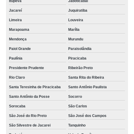
Itupeva
Jaboticabal
Jacareí
Juquiratiba
Limeira
Louveira
Marapoama
Marília
Mendonça
Murundu
Paiol Grande
Paraisolândia
Paulínia
Piracicaba
Presidente Prudente
Ribeirão Preto
Rio Claro
Santa Rita do Ribeira
Santa Teresinha de Piracicaba
Santo Antônio Paulista
Santo Antônio da Posse
Socorro
Sorocaba
São Carlos
São José do Rio Preto
São José dos Campos
São Silvestre de Jacarei
Tanquinho