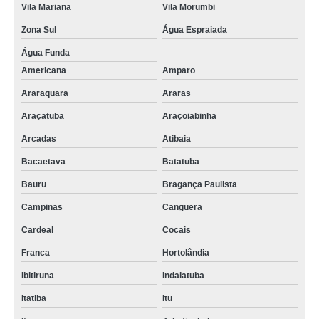
Vila Mariana
Vila Morumbi
Zona Sul
Água Espraiada
Água Funda
Americana
Amparo
Araraquara
Araras
Araçatuba
Araçoiabinha
Arcadas
Atibaia
Bacaetava
Batatuba
Bauru
Bragança Paulista
Campinas
Canguera
Cardeal
Cocais
Franca
Hortolândia
Ibitiruna
Indaiatuba
Itatiba
Itu