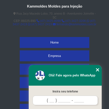
Kammoldes Moldes para Injeção
Rua Jacy Macedo Lobo, 70, anexo B - Aventureiro Joinville -
SC
CEP: 89225-890
(47) 3425-4098
(47) 3427-3206
(47)
3437-2419
(47) 3437-2419
fernando@kammoldes.com.br
Home
Empresa
Missão
Olá! Fale agora pelo WhatsApp
Serviços
Insira seu telefone
Contato