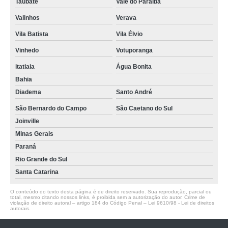
Taubaté
Vale do Paraíba
Valinhos
Verava
Vila Batista
Vila Élvio
Vinhedo
Votuporanga
itatiaia
Água Bonita
Bahia
Diadema
Santo André
São Bernardo do Campo
São Caetano do Sul
Joinville
Minas Gerais
Paraná
Rio Grande do Sul
Santa Catarina
O conteúdo do texto desta página é de direito reservado. Sua reprodução, parcial ou
total, mesmo citando nossos links, é proibida sem a autorização do autor. Crime de
violação de direito autoral – artigo 184 do Código Penal –
Lei 9610/98 - Lei de direitos
autorais
.