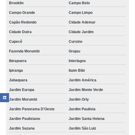
Brooklin
Campo Belo
Campo Grande
Campo Limpo
Capão Redondo
Cidade Ademar
Cidade Dutra
Cidade Jardim
Cupecê
Cursino
Fazenda Morumbi
Grajau
Ibirapuera
Interlagos
Ipiranga
Itaim Bibi
Jabaquara
Jardim América
Jardim Europa
Jardim Monte Verde
Jardim Morumbi
Jardim Orly
Jardim Panorama D'Oeste
Jardim Paulista
Jardim Paulistano
Jardim Santa Helena
Jardim Suzana
Jardim São Luiz