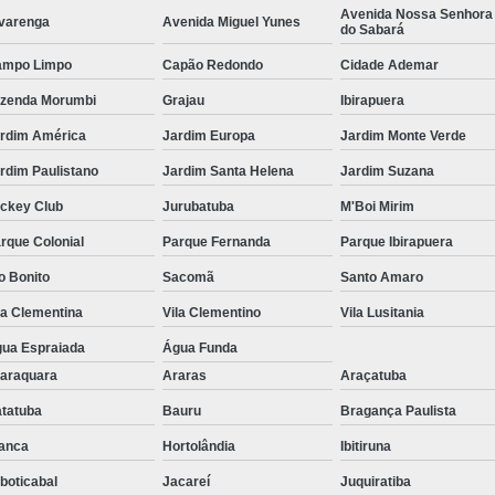
Avenida Nossa Senhora
varenga
Avenida Miguel Yunes
do Sabará
ampo Limpo
Capão Redondo
Cidade Ademar
zenda Morumbi
Grajau
Ibirapuera
rdim América
Jardim Europa
Jardim Monte Verde
rdim Paulistano
Jardim Santa Helena
Jardim Suzana
ckey Club
Jurubatuba
M'Boi Mirim
rque Colonial
Parque Fernanda
Parque Ibirapuera
o Bonito
Sacomã
Santo Amaro
la Clementina
Vila Clementino
Vila Lusitania
ua Espraiada
Água Funda
araquara
Araras
Araçatuba
tatuba
Bauru
Bragança Paulista
anca
Hortolândia
Ibitiruna
boticabal
Jacareí
Juquiratiba