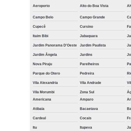
Aeroporto
Alto do Boa Vista
Al
Campo Belo
Campo Grande
C
Cupecê
Cursino
Fa
Itaim Bibi
Jabaquara
Ja
Jardim Panorama D'Oeste
Jardim Paulista
Ja
Jardim Ângela
Jardins
Jo
Nova Piraju
Parelheiros
Pa
Parque do Otero
Pedreira
Ri
Vila Alexandria
Vila Andrade
Vi
Vila Morumbi
Zona Sul
Ág
Americana
Amparo
Ar
Atibaia
Bacaetava
Ba
Cardeal
Cocais
Fr
Itu
Itupeva
Ja