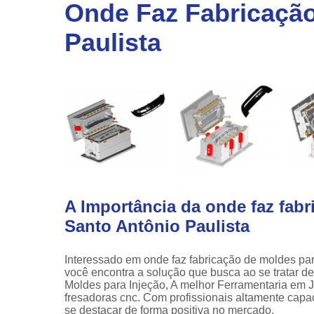
linha
Onde Faz Fabricação
automotiv
Paulista
Prensa
hidráulic
A Importância da onde faz fabr
Santo Antônio Paulista
Interessado em onde faz fabricação de moldes pa
você encontra a solução que busca ao se tratar 
Moldes para Injeção, A melhor Ferramentaria em Jo
fresadoras cnc. Com profissionais altamente capa
se destacar de forma positiva no mercado.