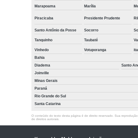
Marapoama
Marília
M
Piracicaba
Presidente Prudente
Ri
Santo Antônio da Posse
Socorro
So
Tanquinho
Taubaté
Va
Vinhedo
Votuporanga
it
Bahia
Diadema
Santo An
Joinville
Minas Gerais
Paraná
Rio Grande do Sul
Santa Catarina
O conteúdo do texto desta página é de direito reservado. Sua reprodução, 
de direitos autorais
.