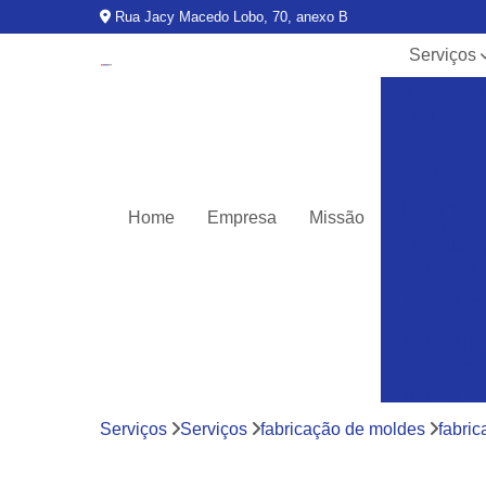
Rua Jacy Macedo Lobo, 70, anexo B
Serviços
Centros d
usinage
Fabricação
moldes
Ferrament
Home
Empresa
Missão
para injeç
de palets 
caixas
Fresadora
Moldes pa
injeção
Moldes pa
injeção d
Serviços
Serviços
fabricação de moldes
fabri
termoplásti
Moldes pa