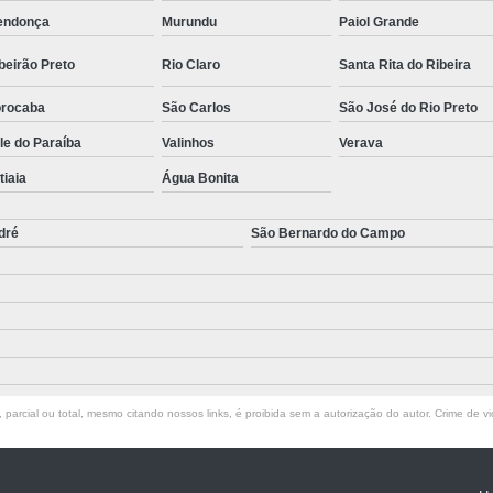
endonça
Murundu
Paiol Grande
beirão Preto
Rio Claro
Santa Rita do Ribeira
rocaba
São Carlos
São José do Rio Preto
le do Paraíba
Valinhos
Verava
atiaia
Água Bonita
dré
São Bernardo do Campo
parcial ou total, mesmo citando nossos links, é proibida sem a autorização do autor. Crime de vi