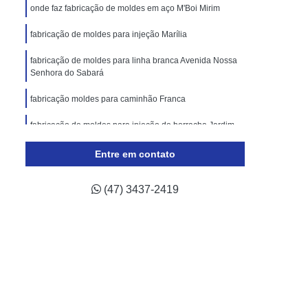
lástico
Molde de Injeção Plastica
onde faz fabricação de moldes em aço M'Boi Mirim
oldes para Injeção de Plásticos
fabricação de moldes para injeção Marília
ricação de Moldes para Indústria Automotiva
fabricação de moldes para linha branca Avenida Nossa
Senhora do Sabará
Injeção de Termoplástico para Automóveis
ivos
Moldagem de Peças Automotivas
fabricação moldes para caminhão Franca
 Automotiva
Moldes para Peças Automotivas
fabricação de moldes para injeção de borracha Jardim
Orly
otivas
Moldes Plásticos Automotivos
Entre em contato
fabricação de moldes plásticos Votuporanga
odução de Moldes para Indústria de Automóveis
(47) 3437-2419