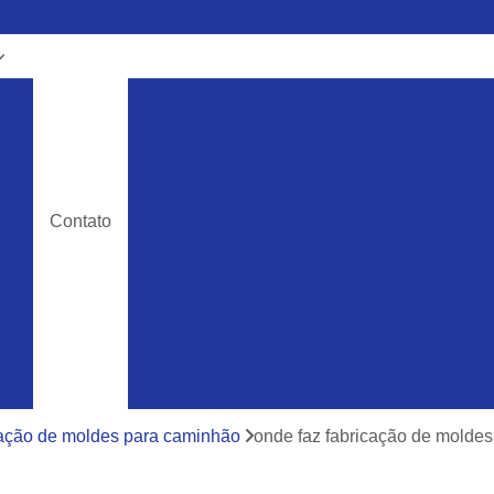
e
Fabricação de Moldes 32 Ton
m
Fabricação de Moldes em Aço
 de
Fabricação de Moldes para Caminhão
Fabricação de Moldes para Injeção
Fa
as
Contato
ão
Fabricação de Moldes 
e
Fabricação de Moldes para Linha Agrícola
s
Fabricação de Moldes para Linha Branca
ra
Fabricação de Moldes para Rotomol
Fabricação Moldes para Caminhão
ra
e
Ferramentas Industriais para Injeção de Plá
cação de moldes para caminhão
onde faz fabricação de moldes 
cos
Ferramentas para Moldagem de Paletes
ra