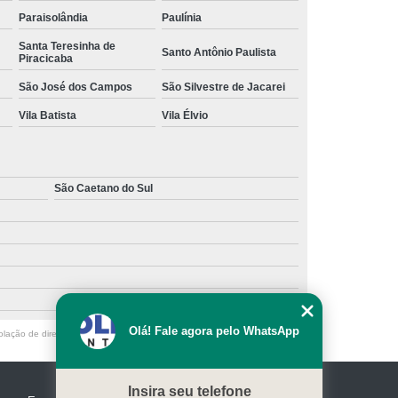
Paraisolândia
Paulínia
Santa Teresinha de
Santo Antônio Paulista
Piracicaba
São José dos Campos
São Silvestre de Jacarei
Vila Batista
Vila Élvio
São Caetano do Sul
Olá! Fale agora pelo WhatsApp
olação de direito autoral – artigo 184 do Código Penal –
Lei 9610/98 - Lei
Insira seu telefone