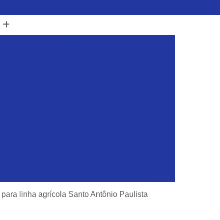
(47) 3437-2419
Fabricação de Moldes de Injeção
Fabricação de Moldes Injeção
Fabricação de Moldes para Construção Civil
bricação de Moldes para Injeção de Borracha
para Injeção de Plásticos
Fabricação de Moldes para Linha Automotiva
Fabricação de Moldes para Pecas Automotivas
dagem
Fabricação de Moldes Plásticos
Fabricação Moldes para Construção Civil
sticos
Ferramentas para Injeção de Plásticos
para linha agrícola Santo Antônio Paulista
Ferramentas para Moldes de Embalagens