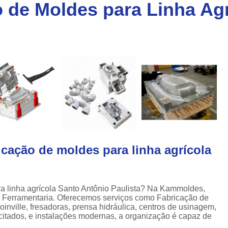
 de Moldes para Linha Agr
Injeção de Plásticos para Caixas
a
Injeção de Termoplásticos para Caixas
a
Moldes para Caixas Plásticas
Produção de Moldes para Paletes
Moldes para Injeção de Alumínio
Moldes para Injeção de Espuma
Moldes para Injeção de Plástico
Moldes para Injeção de Pvc
Moldes para Injeção de Termoplástico
icação de moldes para linha agrícola
Moldes para Injeção Plástica
Empresa de Moldes Plasticos
Fe
ra linha agrícola Santo Antônio Paulista? Na Kammoldes,
Injeção de Moldes Plastic
de Ferramentaria. Oferecemos serviços como Fabricação de
inville, fresadoras, prensa hidráulica, centros de usinagem,
Moldagem de Peças Plásticas por I
citados, e instalações modernas, a organização é capaz de