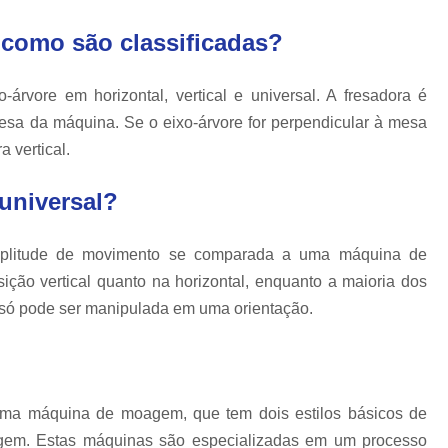
Moldagem por Injeção de Termop
 como são classificadas?
Molde Plastico Injetado
M
Moldes Plásticos de Alta Precisão
Fab
-árvore em horizontal, vertical e universal. A fresadora é
Ferramentas para Moldagem Automotiva
mesa da máquina. Se o eixo-árvore for perpendicular à mesa
Moldagem de Componentes Automot
 vertical.
Moldes Automotivos
Moldes para Injeção
universal?
Moldes para Peças Plásticas Autom
Produção de Moldes para Automóveis
Pr
amplitude de movimento se comparada a uma máquina de
ição vertical quanto na horizontal, enquanto a maioria dos
só pode ser manipulada em uma orientação.
uma máquina de moagem, que tem dois estilos básicos de
gem. Estas máquinas são especializadas em um processo