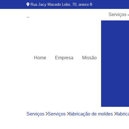
Rua Jacy Macedo Lobo, 70, anexo B
Serviços
Centros d
usinage
Fabricação
moldes
Ferrament
Home
Empresa
Missão
para injeç
de palets 
caixas
Fresadora
Moldes pa
injeção
Moldes pa
injeção d
Serviços
Serviços
fabricação de moldes
fabri
termoplásti
Moldes pa