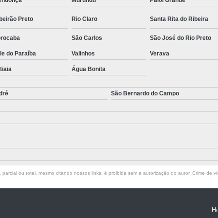
endonça
Murundu
Paiol Grande
beirão Preto
Rio Claro
Santa Rita do Ribeira
rocaba
São Carlos
São José do Rio Preto
le do Paraíba
Valinhos
Verava
atiaia
Água Bonita
dré
São Bernardo do Campo
parcial ou total, mesmo citando nossos links, é proibida sem a autorização do autor. Crime de vi
H