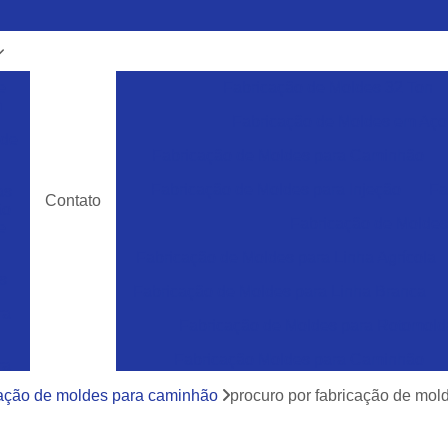
e
Fabricação de Moldes 32 Ton
m
Fabricação de Moldes em Aço
 de
Fabricação de Moldes para Caminhão
Fabricação de Moldes para Injeção
Fa
as
Contato
ão
Fabricação de Moldes 
e
Fabricação de Moldes para Linha Agrícola
s
Fabricação de Moldes para Linha Branca
ra
Fabricação de Moldes para Rotomol
Fabricação Moldes para Caminhão
ra
e
Ferramentas Industriais para Injeção de Plá
cação de moldes para caminhão
procuro por fabricação de mol
cos
Ferramentas para Moldagem de Paletes
ra