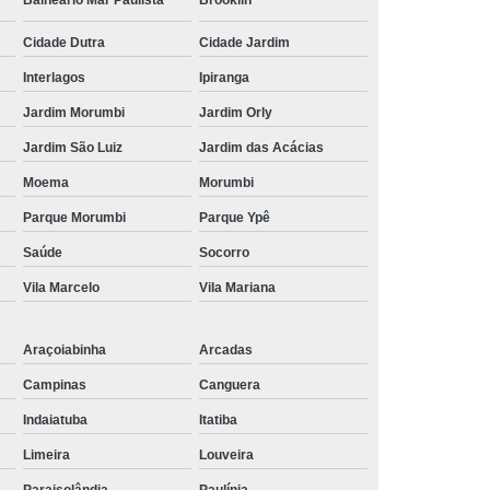
Balneário Mar Paulista
Brooklin
Cidade Dutra
Cidade Jardim
Interlagos
Ipiranga
Jardim Morumbi
Jardim Orly
Jardim São Luiz
Jardim das Acácias
Moema
Morumbi
Parque Morumbi
Parque Ypê
Saúde
Socorro
Vila Marcelo
Vila Mariana
Araçoiabinha
Arcadas
Campinas
Canguera
Indaiatuba
Itatiba
Limeira
Louveira