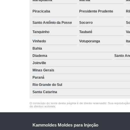
Marapoama
Marília
M
Piracicaba
Presidente Prudente
Ri
Santo Antônio da Posse
Socorro
So
Tanquinho
Taubaté
Va
Vinhedo
Votuporanga
it
Bahia
Diadema
Santo An
Joinville
Minas Gerais
Paraná
Rio Grande do Sul
Santa Catarina
O conteúdo do texto desta página é de direito reservado. Sua reprodução, 
de direitos autorais
.
Kammoldes Moldes para Injeção