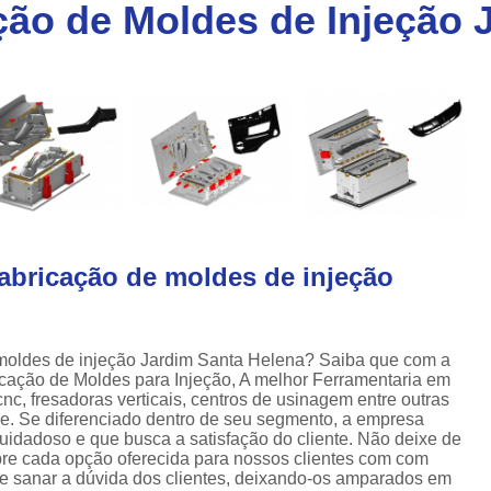
ção de Moldes de Injeção 
Injeção de Plásticos para Caixas
a
Injeção de Termoplásticos para Caixas
a
Moldes para Caixas Plásticas
Produção de Moldes para Paletes
Moldes para Injeção de Alumínio
Moldes para Injeção de Espuma
Moldes para Injeção de Plástico
fabricação de moldes de injeção
Moldes para Injeção de Pvc
Moldes para Injeção de Termoplástico
Moldes para Injeção Plástica
 moldes de injeção Jardim Santa Helena? Saiba que com a
ação de Moldes para Injeção, A melhor Ferramentaria em
Empresa de Moldes Plasticos
Fe
cnc, fresadoras verticais, centros de usinagem entre outras
e. Se diferenciado dentro de seu segmento, a empresa
Injeção de Moldes Plastic
dadoso e que busca a satisfação do cliente. Não deixe de
bre cada opção oferecida para nossos clientes com com
Moldagem de Peças Plásticas por I
e sanar a dúvida dos clientes, deixando-os amparados em