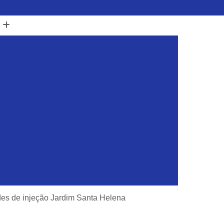
(47) 3437-2419
Fabricação de Moldes de Injeção
Fabricação de Moldes Injeção
Fabricação de Moldes para Construção Civil
bricação de Moldes para Injeção de Borracha
para Injeção de Plásticos
Fabricação de Moldes para Linha Automotiva
Fabricação de Moldes para Pecas Automotivas
dagem
Fabricação de Moldes Plásticos
Fabricação Moldes para Construção Civil
sticos
Ferramentas para Injeção de Plásticos
des de injeção Jardim Santa Helena
Ferramentas para Moldes de Embalagens