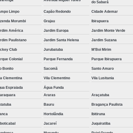
varenga
Avenida Miguel Yunes
do Sabará
ampo Limpo
Capão Redondo
Cidade Ademar
zenda Morumbi
Grajau
Ibirapuera
rdim América
Jardim Europa
Jardim Monte Verde
rdim Paulistano
Jardim Santa Helena
Jardim Suzana
ckey Club
Jurubatuba
M'Boi Mirim
rque Colonial
Parque Fernanda
Parque Ibirapuera
o Bonito
Sacomã
Santo Amaro
la Clementina
Vila Clementino
Vila Lusitania
ua Espraiada
Água Funda
araquara
Araras
Araçatuba
tatuba
Bauru
Bragança Paulista
anca
Hortolândia
Ibitiruna
boticabal
Jacareí
Juquiratiba