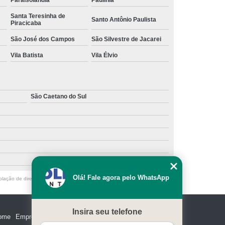
Paraisolândia
Paulínia
Santa Teresinha de
Santo Antônio Paulista
Piracicaba
São José dos Campos
São Silvestre de Jacarei
Vila Batista
Vila Élvio
São Caetano do Sul
Olá! Fale agora pelo WhatsApp
olação de direito autoral – artigo 184 do Código Penal –
Lei 9610/98 - Lei
Insira seu telefone
ome
Empresa
Missão
Serviços
Contato
Mapa do site