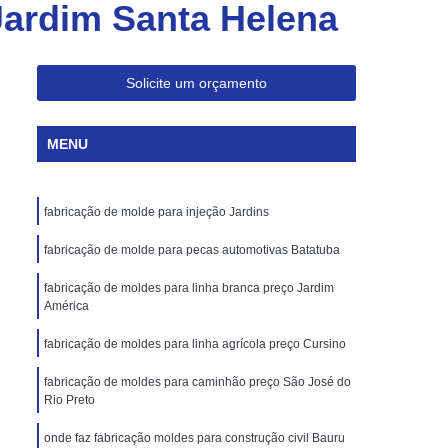
Jardim Santa Helena
Injeção de Plásticos para Embalagem
Moldagem de Caixas Plásticas por Injeção
Moldes para Paletes Plásticos
Solicite um orçamento
Produção de Paletes Plásticos por Injeção
MENU
Moldes para Injeção de Borracha
Moldes para Injeção de Peças Plásticas
fabricação de molde para injeção Jardins
Moldes para Injeção de Poliuretano
Moldes para Injeção de Silicone
fabricação de molde para pecas automotivas Batatuba
Moldes para Injeção de Termoplásticos
fabricação de moldes para linha branca preço Jardim
América
Moldes para Injeção Termoplásticos
fabricação de moldes para linha agrícola preço Cursino
rramentas para Moldagem de Plásticos
fabricação de moldes para caminhão preço São José do
os
Injeção de Termoplástico
Rio Preto
njeção
Moldagem de Termoplásticos
onde faz fabricação moldes para construção civil Bauru