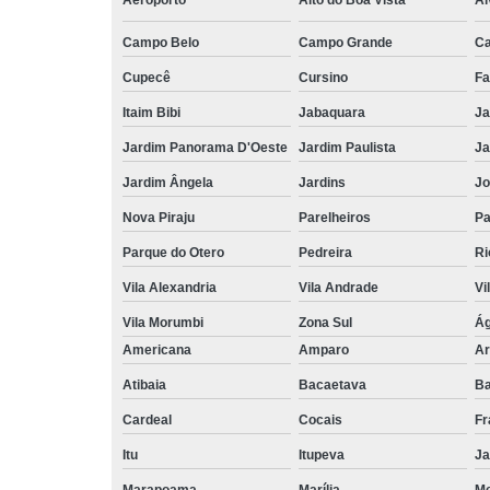
Aeroporto
Alto do Boa Vista
Al
Campo Belo
Campo Grande
C
Cupecê
Cursino
Fa
Itaim Bibi
Jabaquara
Ja
Jardim Panorama D'Oeste
Jardim Paulista
Ja
Jardim Ângela
Jardins
Jo
Nova Piraju
Parelheiros
Pa
Parque do Otero
Pedreira
Ri
Vila Alexandria
Vila Andrade
Vi
Vila Morumbi
Zona Sul
Ág
Americana
Amparo
Ar
Atibaia
Bacaetava
Ba
Cardeal
Cocais
Fr
Itu
Itupeva
Ja