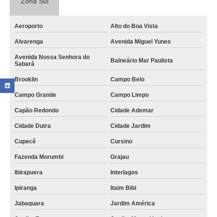
Zona Sul
Aeroporto
Alto do Boa Vista
Alvarenga
Avenida Miguel Yunes
Avenida Nossa Senhora do
Balneário Mar Paulista
Sabará
Brooklin
Campo Belo
Campo Grande
Campo Limpo
Capão Redondo
Cidade Ademar
Cidade Dutra
Cidade Jardim
Cupecê
Cursino
Fazenda Morumbi
Grajau
Ibirapuera
Interlagos
Ipiranga
Itaim Bibi
Jabaquara
Jardim América