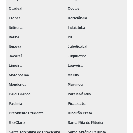
Cardeal
Cocais
Franca
Hortolândia
Ibitiruna
Indaiatuba
Itatiba
Itu
Itupeva
Jaboticabal
Jacareí
Juquiratiba
Limeira
Louveira
Marapoama
Marília
Mendonça
Murundu
Paiol Grande
Paraisolândia
Paulínia
Piracicaba
Presidente Prudente
Ribeirão Preto
Rio Claro
Santa Rita do Ribeira
Santa Teresinha de Piracicaba
Santo Antônio Paulista