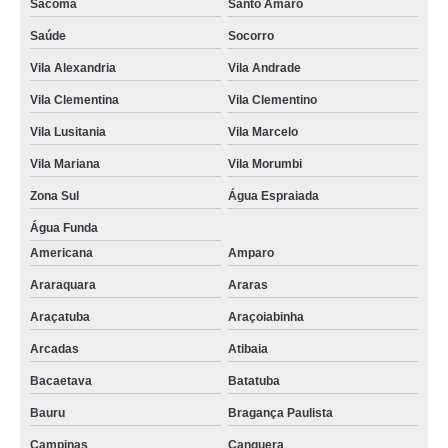
Sacomã
Santo Amaro
Saúde
Socorro
Vila Alexandria
Vila Andrade
Vila Clementina
Vila Clementino
Vila Lusitania
Vila Marcelo
Vila Mariana
Vila Morumbi
Zona Sul
Água Espraiada
Água Funda
Americana
Amparo
Araraquara
Araras
Araçatuba
Araçoiabinha
Arcadas
Atibaia
Bacaetava
Batatuba
Bauru
Bragança Paulista
Campinas
Canguera