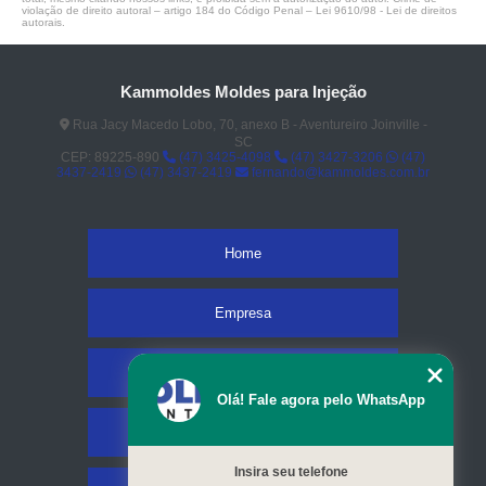
violação de direito autoral – artigo 184 do Código Penal –
Lei 9610/98 - Lei de direitos
autorais
.
Kammoldes Moldes para Injeção
Rua Jacy Macedo Lobo, 70, anexo B - Aventureiro Joinville -
SC
CEP: 89225-890
(47) 3425-4098
(47) 3427-3206
(47)
3437-2419
(47) 3437-2419
fernando@kammoldes.com.br
Home
Empresa
Missão
Olá! Fale agora pelo WhatsApp
Serviços
Insira seu telefone