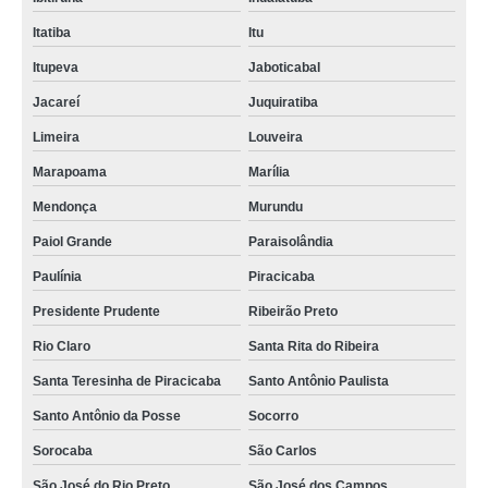
Itatiba
Itu
Itupeva
Jaboticabal
Jacareí
Juquiratiba
Limeira
Louveira
Marapoama
Marília
Mendonça
Murundu
Paiol Grande
Paraisolândia
Paulínia
Piracicaba
Presidente Prudente
Ribeirão Preto
Rio Claro
Santa Rita do Ribeira
Santa Teresinha de Piracicaba
Santo Antônio Paulista
Santo Antônio da Posse
Socorro
Sorocaba
São Carlos
São José do Rio Preto
São José dos Campos