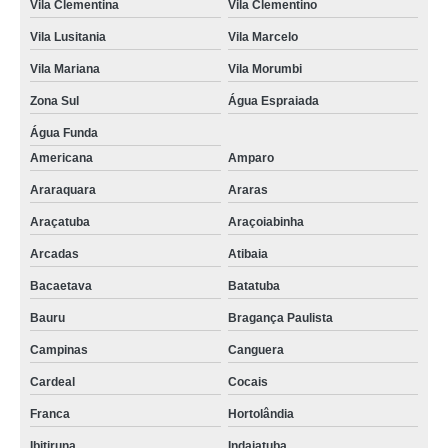
Vila Clementina
Vila Clementino
Vila Lusitania
Vila Marcelo
Vila Mariana
Vila Morumbi
Zona Sul
Água Espraiada
Água Funda
Americana
Amparo
Araraquara
Araras
Araçatuba
Araçoiabinha
Arcadas
Atibaia
Bacaetava
Batatuba
Bauru
Bragança Paulista
Campinas
Canguera
Cardeal
Cocais
Franca
Hortolândia
Ibitiruna
Indaiatuba