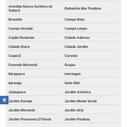
Avenida Nossa Senhora do
Balneário Mar Paulista
Sabará
Brooklin
Campo Belo
Campo Grande
Campo Limpo
Capão Redondo
Cidade Ademar
Cidade Dutra
Cidade Jardim
Cupecê
Cursino
Fazenda Morumbi
Grajau
Ibirapuera
Interlagos
Ipiranga
Itaim Bibi
Jabaquara
Jardim América
Jardim Europa
Jardim Monte Verde
Jardim Morumbi
Jardim Orly
Jardim Panorama D'Oeste
Jardim Paulista