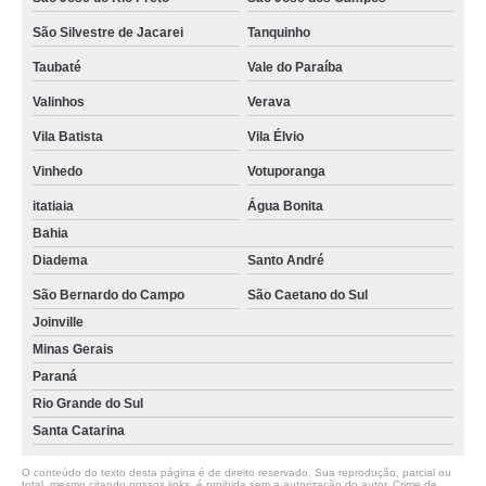
São Silvestre de Jacarei
Tanquinho
Taubaté
Vale do Paraíba
Valinhos
Verava
Vila Batista
Vila Élvio
Vinhedo
Votuporanga
itatiaia
Água Bonita
Bahia
Diadema
Santo André
São Bernardo do Campo
São Caetano do Sul
Joinville
Minas Gerais
Paraná
Rio Grande do Sul
Santa Catarina
O conteúdo do texto desta página é de direito reservado. Sua reprodução, parcial ou
total, mesmo citando nossos links, é proibida sem a autorização do autor. Crime de