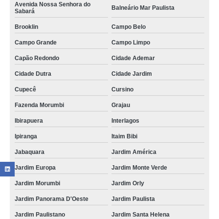
Avenida Nossa Senhora do
Balneário Mar Paulista
Sabará
Brooklin
Campo Belo
Campo Grande
Campo Limpo
Capão Redondo
Cidade Ademar
Cidade Dutra
Cidade Jardim
Cupecê
Cursino
Fazenda Morumbi
Grajau
Ibirapuera
Interlagos
Ipiranga
Itaim Bibi
Jabaquara
Jardim América
Jardim Europa
Jardim Monte Verde
Jardim Morumbi
Jardim Orly
Jardim Panorama D'Oeste
Jardim Paulista
Jardim Paulistano
Jardim Santa Helena