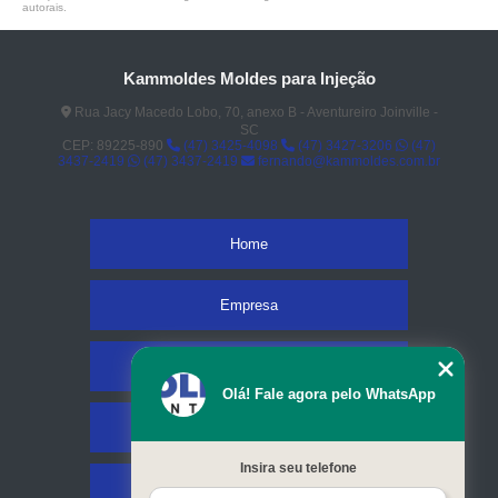
autorais
.
Kammoldes Moldes para Injeção
Rua Jacy Macedo Lobo, 70, anexo B - Aventureiro Joinville -
SC
CEP: 89225-890
(47) 3425-4098
(47) 3427-3206
(47)
3437-2419
(47) 3437-2419
fernando@kammoldes.com.br
Home
Empresa
Missão
Olá! Fale agora pelo WhatsApp
Serviços
Insira seu telefone
Contato