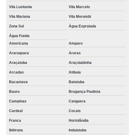
Vila Lusitania
Vila Marcelo
Vila Mariana
Vila Morumbi
Zona Sul
Água Espraiada
Água Funda
Americana
Amparo
Araraquara
Araras
Araçatuba
Araçoiabinha
Arcadas
Atibaia
Bacaetava
Batatuba
Bauru
Bragança Paulista
Campinas
Canguera
Cardeal
Cocais
Franca
Hortolândia
Ibitiruna
Indaiatuba