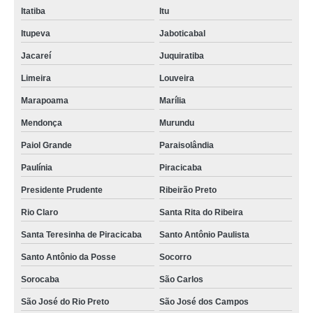
Itatiba
Itu
Itupeva
Jaboticabal
Jacareí
Juquiratiba
Limeira
Louveira
Marapoama
Marília
Mendonça
Murundu
Paiol Grande
Paraisolândia
Paulínia
Piracicaba
Presidente Prudente
Ribeirão Preto
Rio Claro
Santa Rita do Ribeira
Santa Teresinha de Piracicaba
Santo Antônio Paulista
Santo Antônio da Posse
Socorro
Sorocaba
São Carlos
São José do Rio Preto
São José dos Campos