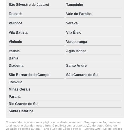
São Silvestre de Jacarei
Tanquinho
Taubaté
Vale do Paraíba
Valinhos
Verava
Vila Batista
Vila Élvio
Vinhedo
Votuporanga
itatiaia
Água Bonita
Bahia
Diadema
Santo André
São Bernardo do Campo
São Caetano do Sul
Joinville
Minas Gerais
Paraná
Rio Grande do Sul
Santa Catarina
O conteúdo do texto desta página é de direito reservado. Sua reprodução, parcial ou
total, mesmo citando nossos links, é proibida sem a autorização do autor. Crime de
violação de direito autoral – artigo 184 do Código Penal –
Lei 9610/98 - Lei de direitos