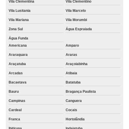
Vila Clementina
Vila Clementino
Vila Lusitania
Vila Marcelo
Vila Mariana
Vila Morumbi
Zona Sul
Água Espraiada
Água Funda
Americana
Amparo
Araraquara
Araras
Araçatuba
Araçoiabinha
Arcadas
Atibaia
Bacaetava
Batatuba
Bauru
Bragança Paulista
Campinas
Canguera
Cardeal
Cocais
Franca
Hortolândia
Ibitiruna
Indaiatuba