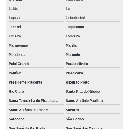
Itatiba
Itu
Itupeva
Jaboticabal
Jacareí
Juquiratiba
Limeira
Louveira
Marapoama
Marília
Mendonça
Murundu
Paiol Grande
Paraisolândia
Paulínia
Piracicaba
Presidente Prudente
Ribeirão Preto
Rio Claro
Santa Rita do Ribeira
Santa Teresinha de Piracicaba
Santo Antônio Paulista
Santo Antônio da Posse
Socorro
Sorocaba
São Carlos
São José do Rio Preto
São José dos Campos