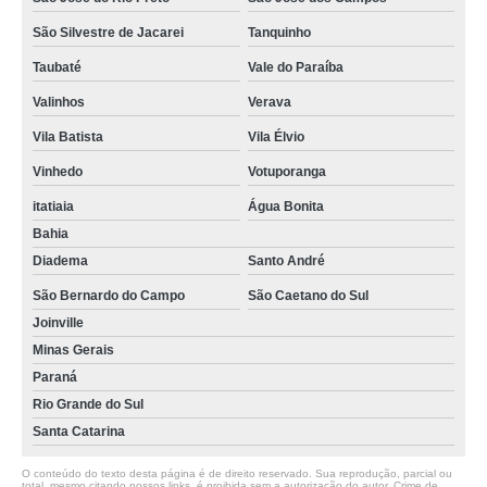
São Silvestre de Jacarei
Tanquinho
Taubaté
Vale do Paraíba
Valinhos
Verava
Vila Batista
Vila Élvio
Vinhedo
Votuporanga
itatiaia
Água Bonita
Bahia
Diadema
Santo André
São Bernardo do Campo
São Caetano do Sul
Joinville
Minas Gerais
Paraná
Rio Grande do Sul
Santa Catarina
O conteúdo do texto desta página é de direito reservado. Sua reprodução, parcial ou
total, mesmo citando nossos links, é proibida sem a autorização do autor. Crime de