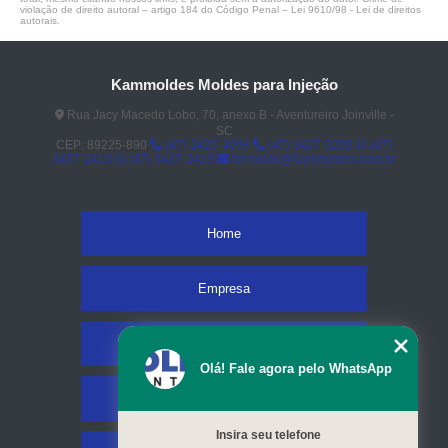
violação de direito autoral – artigo 184 do Código Penal –
Lei 9610/98 - Lei de direitos
autorais
.
Kammoldes Moldes para Injeção
Rua Jacy Macedo Lobo, 70, anexo B - Aventureiro Joinville -
SC
CEP: 89225-890
(47) 3425-4098
(47) 3427-3206
(47)
3437-2419
(47) 3437-2419
fernando@kammoldes.com.br
Home
Empresa
Missão
Olá! Fale agora pelo WhatsApp
Serviços
Insira seu telefone