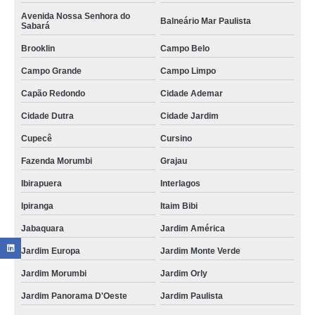
Avenida Nossa Senhora do
Balneário Mar Paulista
Sabará
Brooklin
Campo Belo
Campo Grande
Campo Limpo
Capão Redondo
Cidade Ademar
Cidade Dutra
Cidade Jardim
Cupecê
Cursino
Fazenda Morumbi
Grajau
Ibirapuera
Interlagos
Ipiranga
Itaim Bibi
Jabaquara
Jardim América
Jardim Europa
Jardim Monte Verde
Jardim Morumbi
Jardim Orly
Jardim Panorama D'Oeste
Jardim Paulista