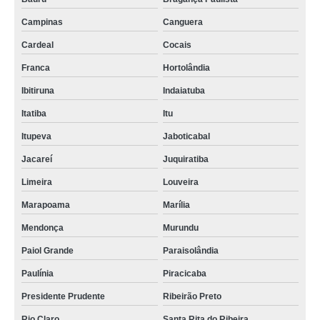
Campinas
Canguera
Cardeal
Cocais
Franca
Hortolândia
Ibitiruna
Indaiatuba
Itatiba
Itu
Itupeva
Jaboticabal
Jacareí
Juquiratiba
Limeira
Louveira
Marapoama
Marília
Mendonça
Murundu
Paiol Grande
Paraisolândia
Paulínia
Piracicaba
Presidente Prudente
Ribeirão Preto
Rio Claro
Santa Rita do Ribeira