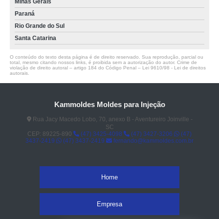
Minas Gerais
Paraná
Rio Grande do Sul
Santa Catarina
O conteúdo do texto desta página é de direito reservado. Sua reprodução, parcial ou
total, mesmo citando nossos links, é proibida sem a autorização do autor. Crime de
violação de direito autoral – artigo 184 do Código Penal –
Lei 9610/98 - Lei de direitos
autorais
.
Kammoldes Moldes para Injeção
Rua Jacy Macedo Lobo, 70, anexo B - Aventureiro Joinville -
SC
CEP: 89225-890
(47) 3425-4098
(47) 3427-3206
(47)
3437-2419
(47) 3437-2419
fernando@kammoldes.com.br
Home
Empresa