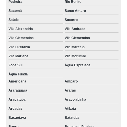
Pedreira
Rio Bonito
Sacomã
Santo Amaro
Saúde
Socorro
Vila Alexandria
Vila Andrade
Vila Clementina
Vila Clementino
Vila Lusitania
Vila Marcelo
Vila Mariana
Vila Morumbi
Zona Sul
Água Espraiada
Água Funda
Americana
Amparo
Araraquara
Araras
Araçatuba
Araçoiabinha
Arcadas
Atibaia
Bacaetava
Batatuba
Bauru
Bragança Paulista