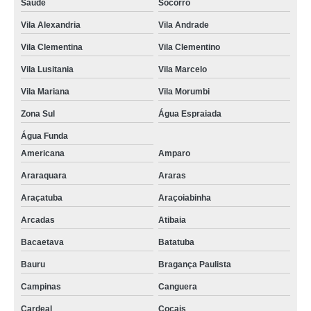
Saúde
Socorro
Vila Alexandria
Vila Andrade
Vila Clementina
Vila Clementino
Vila Lusitania
Vila Marcelo
Vila Mariana
Vila Morumbi
Zona Sul
Água Espraiada
Água Funda
Americana
Amparo
Araraquara
Araras
Araçatuba
Araçoiabinha
Arcadas
Atibaia
Bacaetava
Batatuba
Bauru
Bragança Paulista
Campinas
Canguera
Cardeal
Cocais