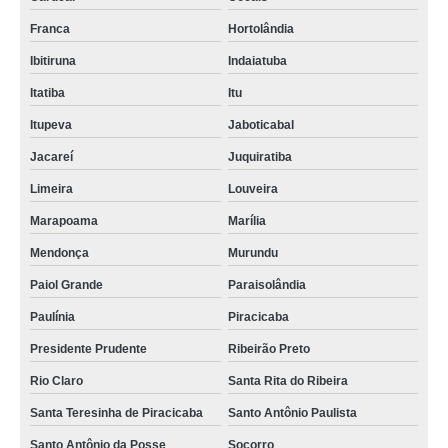
Franca
Hortolândia
Ibitiruna
Indaiatuba
Itatiba
Itu
Itupeva
Jaboticabal
Jacareí
Juquiratiba
Limeira
Louveira
Marapoama
Marília
Mendonça
Murundu
Paiol Grande
Paraisolândia
Paulínia
Piracicaba
Presidente Prudente
Ribeirão Preto
Rio Claro
Santa Rita do Ribeira
Santa Teresinha de Piracicaba
Santo Antônio Paulista
Santo Antônio da Posse
Socorro