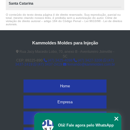
Santa Catarina
O conteúdo do texto desta página é de direito reservado. Sua reprodução, parcial ou
total, mesmo citando nossos links, é proibida sem a autorização do autor. Crime de
violação de direito autoral – artigo 184 do Código Penal –
Lei 9610/98 - Lei de direitos
autorais
.
Kammoldes Moldes para Injeção
Rua Jacy Macedo Lobo, 70, anexo B - Aventureiro Joinville -
SC
CEP: 89225-890
(47) 3425-4098
(47) 3427-3206
(47)
3437-2419
(47) 3437-2419
fernando@kammoldes.com.br
Home
Empresa
Missão
Olá! Fale agora pelo WhatsApp