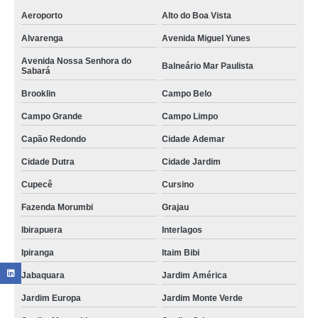
Aeroporto
Alto do Boa Vista
Alvarenga
Avenida Miguel Yunes
Avenida Nossa Senhora do
Balneário Mar Paulista
Sabará
Brooklin
Campo Belo
Campo Grande
Campo Limpo
Capão Redondo
Cidade Ademar
Cidade Dutra
Cidade Jardim
Cupecê
Cursino
Fazenda Morumbi
Grajau
Ibirapuera
Interlagos
Ipiranga
Itaim Bibi
Jabaquara
Jardim América
Jardim Europa
Jardim Monte Verde