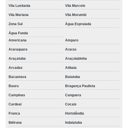
Vila Lusitania
Vila Marcelo
Vila Mariana
Vila Morumbi
Zona Sul
Água Espraiada
Água Funda
Americana
Amparo
Araraquara
Araras
Araçatuba
Araçoiabinha
Arcadas
Atibaia
Bacaetava
Batatuba
Bauru
Bragança Paulista
Campinas
Canguera
Cardeal
Cocais
Franca
Hortolândia
Ibitiruna
Indaiatuba