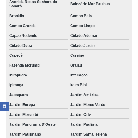
Avenida Nossa Senhora do
Balneário Mar Paulista
Sabará
Brooklin
Campo Belo
Campo Grande
Campo Limpo
Capão Redondo
Cidade Ademar
Cidade Dutra
Cidade Jardim
Cupecê
Cursino
Fazenda Morumbi
Grajau
Ibirapuera
Interlagos
Ipiranga
Itaim Bibi
Jabaquara
Jardim América
Jardim Europa
Jardim Monte Verde
Jardim Morumbi
Jardim Orly
Jardim Panorama D'Oeste
Jardim Paulista
Jardim Paulistano
Jardim Santa Helena