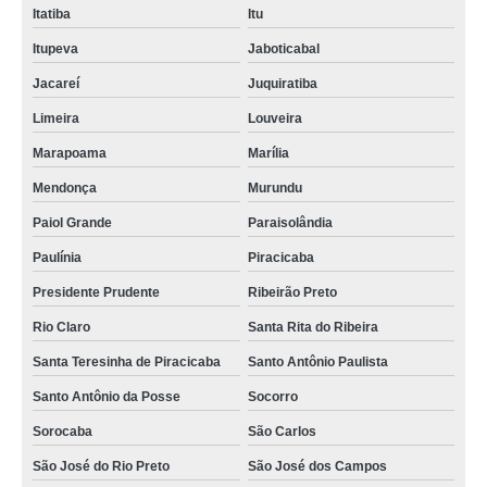
Itatiba
Itu
Itupeva
Jaboticabal
Jacareí
Juquiratiba
Limeira
Louveira
Marapoama
Marília
Mendonça
Murundu
Paiol Grande
Paraisolândia
Paulínia
Piracicaba
Presidente Prudente
Ribeirão Preto
Rio Claro
Santa Rita do Ribeira
Santa Teresinha de Piracicaba
Santo Antônio Paulista
Santo Antônio da Posse
Socorro
Sorocaba
São Carlos
São José do Rio Preto
São José dos Campos