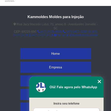
autorais
.
Kammoldes Moldes para Injeção
Rua Jacy Macedo Lobo, 70, anexo B - Aventureiro Joinville -
SC
CEP: 89225-890
(47) 3425-4098
(47) 3427-3206
(47)
3437-2419
(47) 3437-2419
fernando@kammoldes.com.br
Home
Empresa
Missão
Olá! Fale agora pelo WhatsApp
Serviços
Insira seu telefone
Contato