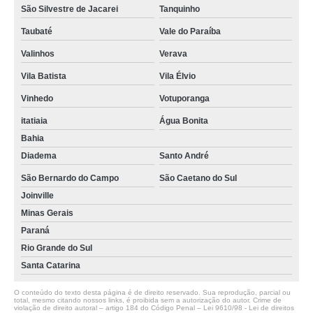
São Silvestre de Jacarei
Tanquinho
Taubaté
Vale do Paraíba
Valinhos
Verava
Vila Batista
Vila Élvio
Vinhedo
Votuporanga
itatiaia
Água Bonita
Bahia
Diadema
Santo André
São Bernardo do Campo
São Caetano do Sul
Joinville
Minas Gerais
Paraná
Rio Grande do Sul
Santa Catarina
O conteúdo do texto desta página é de direito reservado. Sua reprodução, parcial ou
total, mesmo citando nossos links, é proibida sem a autorização do autor. Crime de
violação de direito autoral – artigo 184 do Código Penal –
Lei 9610/98 - Lei de direitos