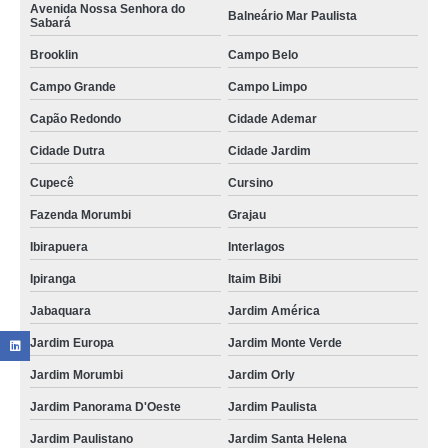
Avenida Nossa Senhora do
Balneário Mar Paulista
Sabará
Brooklin
Campo Belo
Campo Grande
Campo Limpo
Capão Redondo
Cidade Ademar
Cidade Dutra
Cidade Jardim
Cupecê
Cursino
Fazenda Morumbi
Grajau
Ibirapuera
Interlagos
Ipiranga
Itaim Bibi
Jabaquara
Jardim América
Jardim Europa
Jardim Monte Verde
Jardim Morumbi
Jardim Orly
Jardim Panorama D'Oeste
Jardim Paulista
Jardim Paulistano
Jardim Santa Helena