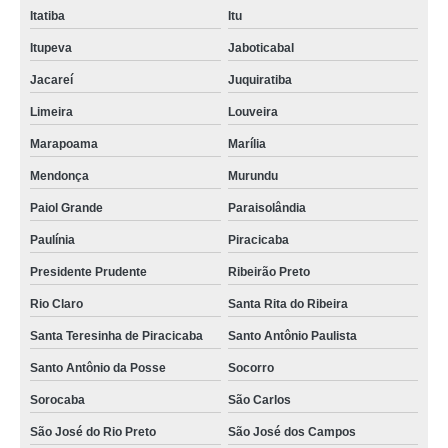
Itatiba
Itu
Itupeva
Jaboticabal
Jacareí
Juquiratiba
Limeira
Louveira
Marapoama
Marília
Mendonça
Murundu
Paiol Grande
Paraisolândia
Paulínia
Piracicaba
Presidente Prudente
Ribeirão Preto
Rio Claro
Santa Rita do Ribeira
Santa Teresinha de Piracicaba
Santo Antônio Paulista
Santo Antônio da Posse
Socorro
Sorocaba
São Carlos
São José do Rio Preto
São José dos Campos