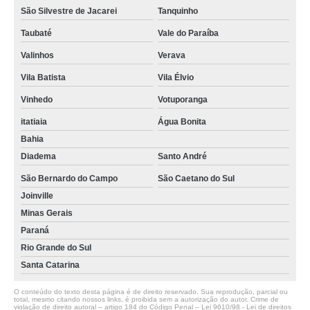
São Silvestre de Jacarei
Tanquinho
Taubaté
Vale do Paraíba
Valinhos
Verava
Vila Batista
Vila Élvio
Vinhedo
Votuporanga
itatiaia
Água Bonita
Bahia
Diadema
Santo André
São Bernardo do Campo
São Caetano do Sul
Joinville
Minas Gerais
Paraná
Rio Grande do Sul
Santa Catarina
O conteúdo do texto desta página é de direito reservado. Sua reprodução, parcial ou
total, mesmo citando nossos links, é proibida sem a autorização do autor. Crime de
violação de direito autoral – artigo 184 do Código Penal –
Lei 9610/98 - Lei de direitos