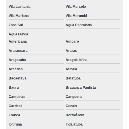
Vila Lusitania
Vila Marcelo
Vila Mariana
Vila Morumbi
Zona Sul
Água Espraiada
Água Funda
Americana
Amparo
Araraquara
Araras
Araçatuba
Araçoiabinha
Arcadas
Atibaia
Bacaetava
Batatuba
Bauru
Bragança Paulista
Campinas
Canguera
Cardeal
Cocais
Franca
Hortolândia
Ibitiruna
Indaiatuba