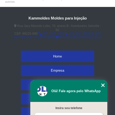
autorais
.
Kammoldes Moldes para Injeção
Rua Jacy Macedo Lobo, 70, anexo B - Aventureiro Joinville -
SC
CEP: 89225-890
(47) 3425-4098
(47) 3427-3206
(47)
3437-2419
(47) 3437-2419
fernando@kammoldes.com.br
Home
Empresa
Missão
Olá! Fale agora pelo WhatsApp
Serviços
Insira seu telefone
Contato