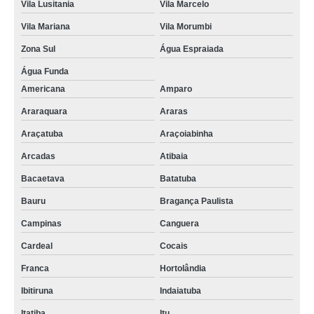
Vila Lusitania
Vila Marcelo
Vila Mariana
Vila Morumbi
Zona Sul
Água Espraiada
Água Funda
Americana
Amparo
Araraquara
Araras
Araçatuba
Araçoiabinha
Arcadas
Atibaia
Bacaetava
Batatuba
Bauru
Bragança Paulista
Campinas
Canguera
Cardeal
Cocais
Franca
Hortolândia
Ibitiruna
Indaiatuba
Itatiba
Itu