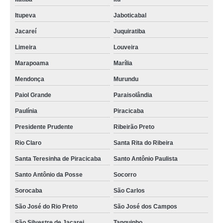
Itupeva
Jaboticabal
Jacareí
Juquiratiba
Limeira
Louveira
Marapoama
Marília
Mendonça
Murundu
Paiol Grande
Paraisolândia
Paulínia
Piracicaba
Presidente Prudente
Ribeirão Preto
Rio Claro
Santa Rita do Ribeira
Santa Teresinha de Piracicaba
Santo Antônio Paulista
Santo Antônio da Posse
Socorro
Sorocaba
São Carlos
São José do Rio Preto
São José dos Campos
São Silvestre de Jacarei
Tanquinho