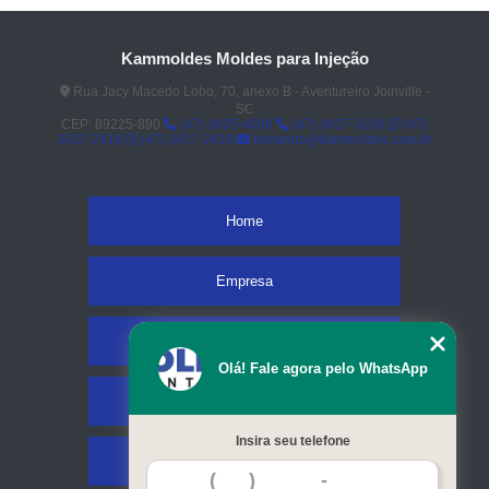
Kammoldes Moldes para Injeção
Rua Jacy Macedo Lobo, 70, anexo B - Aventureiro Joinville -
SC
CEP: 89225-890
(47) 3425-4098
(47) 3427-3206
(47)
3437-2419
(47) 3437-2419
fernando@kammoldes.com.br
Home
Empresa
Missão
Olá! Fale agora pelo WhatsApp
Serviços
Insira seu telefone
Contato