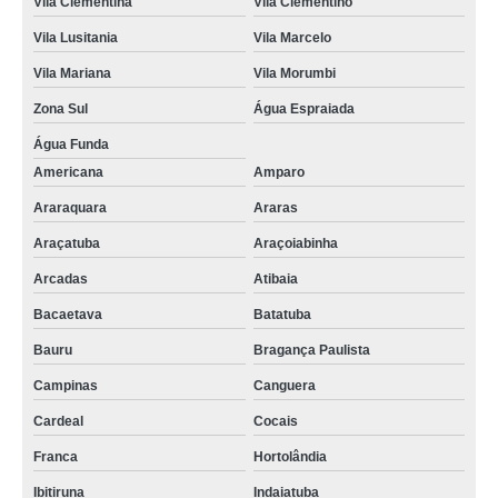
Vila Clementina
Vila Clementino
Vila Lusitania
Vila Marcelo
Vila Mariana
Vila Morumbi
Zona Sul
Água Espraiada
Água Funda
Americana
Amparo
Araraquara
Araras
Araçatuba
Araçoiabinha
Arcadas
Atibaia
Bacaetava
Batatuba
Bauru
Bragança Paulista
Campinas
Canguera
Cardeal
Cocais
Franca
Hortolândia
Ibitiruna
Indaiatuba