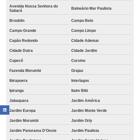
Avenida Nossa Senhora do
Balneário Mar Paulista
Sabará
Brooklin
Campo Belo
Campo Grande
Campo Limpo
Capão Redondo
Cidade Ademar
Cidade Dutra
Cidade Jardim
Cupecê
Cursino
Fazenda Morumbi
Grajau
Ibirapuera
Interlagos
Ipiranga
Itaim Bibi
Jabaquara
Jardim América
Jardim Europa
Jardim Monte Verde
Jardim Morumbi
Jardim Orly
Jardim Panorama D'Oeste
Jardim Paulista