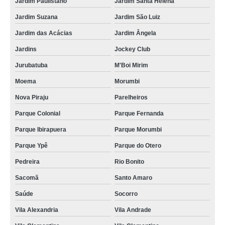
Jardim Paulistano
Jardim Santa Helena
Jardim Suzana
Jardim São Luiz
Jardim das Acácias
Jardim Ângela
Jardins
Jockey Club
Jurubatuba
M'Boi Mirim
Moema
Morumbi
Nova Piraju
Parelheiros
Parque Colonial
Parque Fernanda
Parque Ibirapuera
Parque Morumbi
Parque Ypê
Parque do Otero
Pedreira
Rio Bonito
Sacomã
Santo Amaro
Saúde
Socorro
Vila Alexandria
Vila Andrade