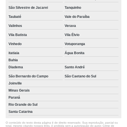
São Silvestre de Jacarei
Tanquinho
Taubaté
Vale do Paraíba
Valinhos
Verava
Vila Batista
Vila Élvio
Vinhedo
Votuporanga
itatiaia
Água Bonita
Bahia
Diadema
Santo André
São Bernardo do Campo
São Caetano do Sul
Joinville
Minas Gerais
Paraná
Rio Grande do Sul
Santa Catarina
O conteúdo do texto desta página é de direito reservado. Sua reprodução, parcial ou
total, mesmo citando nossos links, é proibida sem a autorização do autor. Crime de