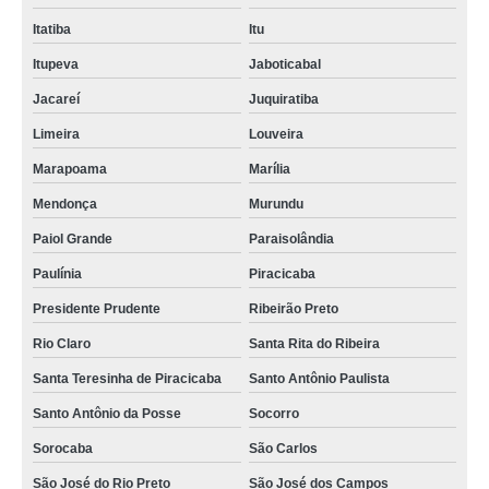
Itatiba
Itu
Itupeva
Jaboticabal
Jacareí
Juquiratiba
Limeira
Louveira
Marapoama
Marília
Mendonça
Murundu
Paiol Grande
Paraisolândia
Paulínia
Piracicaba
Presidente Prudente
Ribeirão Preto
Rio Claro
Santa Rita do Ribeira
Santa Teresinha de Piracicaba
Santo Antônio Paulista
Santo Antônio da Posse
Socorro
Sorocaba
São Carlos
São José do Rio Preto
São José dos Campos