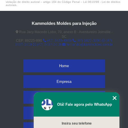
violação de direito autoral – artigo 184 do Código Penal –
Lei 9610/98 - Lei de direitos
autorais
.
Kammoldes Moldes para Injeção
Rua Jacy Macedo Lobo, 70, anexo B - Aventureiro Joinville -
SC
CEP: 89225-890
(47) 3425-4098
(47) 3427-3206
(47)
3437-2419
(47) 3437-2419
fernando@kammoldes.com.br
Home
Empresa
Missão
Olá! Fale agora pelo WhatsApp
Serviços
Insira seu telefone