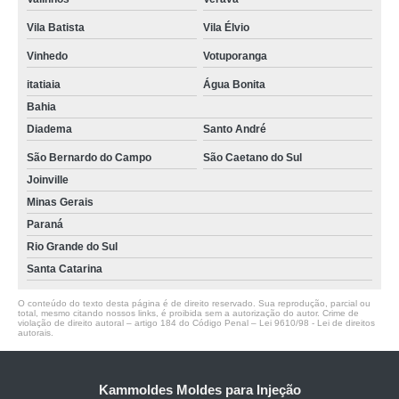
Vila Batista
Vila Élvio
Vinhedo
Votuporanga
itatiaia
Água Bonita
Bahia
Diadema
Santo André
São Bernardo do Campo
São Caetano do Sul
Joinville
Minas Gerais
Paraná
Rio Grande do Sul
Santa Catarina
O conteúdo do texto desta página é de direito reservado. Sua reprodução, parcial ou
total, mesmo citando nossos links, é proibida sem a autorização do autor. Crime de
violação de direito autoral – artigo 184 do Código Penal –
Lei 9610/98 - Lei de direitos
autorais
.
Kammoldes Moldes para Injeção