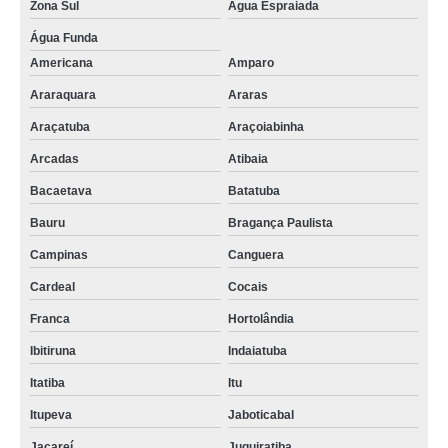
Zona Sul
Água Espraiada
Água Funda
Americana
Amparo
Araraquara
Araras
Araçatuba
Araçoiabinha
Arcadas
Atibaia
Bacaetava
Batatuba
Bauru
Bragança Paulista
Campinas
Canguera
Cardeal
Cocais
Franca
Hortolândia
Ibitiruna
Indaiatuba
Itatiba
Itu
Itupeva
Jaboticabal
Jacareí
Juquiratiba