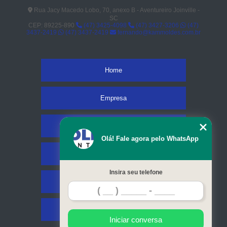
Rua Jacy Macedo Lobo, 70, anexo B - Aventureiro Joinville -
SC
CEP: 89225-890
(47) 3425-4098
(47) 3427-3206
(47)
3437-2419
(47) 3437-2419
fernando@kammoldes.com.br
Home
Empresa
Missão
Olá! Fale agora pelo WhatsApp
Serviços
Insira seu telefone
Contato
Mapa do site
Iniciar conversa