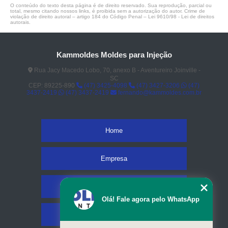
O conteúdo do texto desta página é de direito reservado. Sua reprodução, parcial ou
total, mesmo citando nossos links, é proibida sem a autorização do autor. Crime de
violação de direito autoral – artigo 184 do Código Penal –
Lei 9610/98 - Lei de direitos
autorais
.
Kammoldes Moldes para Injeção
Rua Jacy Macedo Lobo, 70, anexo B - Aventureiro Joinville -
SC
CEP: 89225-890
(47) 3425-4098
(47) 3427-3206
(47)
3437-2419
(47) 3437-2419
fernando@kammoldes.com.br
Home
Empresa
Missão
Olá! Fale agora pelo WhatsApp
Serviços