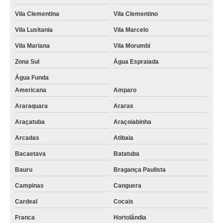
Vila Clementina
Vila Clementino
Vila Lusitania
Vila Marcelo
Vila Mariana
Vila Morumbi
Zona Sul
Água Espraiada
Água Funda
Americana
Amparo
Araraquara
Araras
Araçatuba
Araçoiabinha
Arcadas
Atibaia
Bacaetava
Batatuba
Bauru
Bragança Paulista
Campinas
Canguera
Cardeal
Cocais
Franca
Hortolândia