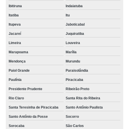
Ibitiruna
Indaiatuba
Itatiba
Itu
Itupeva
Jaboticabal
Jacareí
Juquiratiba
Limeira
Louveira
Marapoama
Marília
Mendonça
Murundu
Paiol Grande
Paraisolândia
Paulínia
Piracicaba
Presidente Prudente
Ribeirão Preto
Rio Claro
Santa Rita do Ribeira
Santa Teresinha de Piracicaba
Santo Antônio Paulista
Santo Antônio da Posse
Socorro
Sorocaba
São Carlos