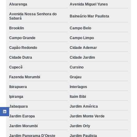
Alvarenga
Avenida Miguel Yunes
Avenida Nossa Senhora do
Balneário Mar Paulista
Sabará
Brooklin
Campo Belo
Campo Grande
Campo Limpo
Capão Redondo
Cidade Ademar
Cidade Dutra
Cidade Jardim
Cupecê
Cursino
Fazenda Morumbi
Grajau
Ibirapuera
Interlagos
Ipiranga
Itaim Bibi
Jabaquara
Jardim América
Jardim Europa
Jardim Monte Verde
Jardim Morumbi
Jardim Orly
Jardim Panorama D'Oeste
Jardim Paulista