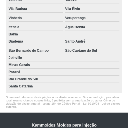
Vila Batista
Vila Élvio
Vinhedo
Votuporanga
itatiaia
Água Bonita
Bahia
Diadema
Santo André
São Bernardo do Campo
São Caetano do Sul
Joinville
Minas Gerais
Paraná
Rio Grande do Sul
Santa Catarina
O conteúdo do texto desta página é de direito reservado. Sua reprodução, parcial ou
total, mesmo citando nossos links, é proibida sem a autorização do autor. Crime de
violação de direito autoral – artigo 184 do Código Penal –
Lei 9610/98 - Lei de direitos
autorais
.
Kammoldes Moldes para Injeção