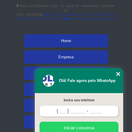
Rua Jacy Macedo Lobo, 70, anexo B - Aventureiro Joinville -
SC
CEP: 89225-890
(47) 3425-4098
(47) 3427-3206
(47)
3437-2419
(47) 3437-2419
fernando@kammoldes.com.br
Home
Empresa
Missão
Olá! Fale agora pelo WhatsApp
Serviços
Insira seu telefone
Contato
Mapa do site
Iniciar conversa