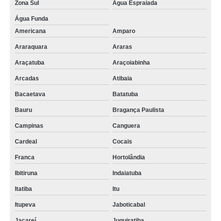
Zona Sul
Água Espraiada
Água Funda
Americana
Amparo
Araraquara
Araras
Araçatuba
Araçoiabinha
Arcadas
Atibaia
Bacaetava
Batatuba
Bauru
Bragança Paulista
Campinas
Canguera
Cardeal
Cocais
Franca
Hortolândia
Ibitiruna
Indaiatuba
Itatiba
Itu
Itupeva
Jaboticabal
Jacareí
Juquiratiba