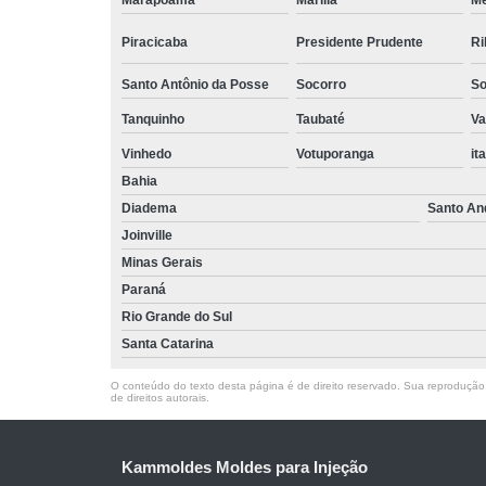
Marapoama
Marília
M
Piracicaba
Presidente Prudente
Ri
Santo Antônio da Posse
Socorro
So
Tanquinho
Taubaté
Va
Vinhedo
Votuporanga
it
Bahia
Diadema
Santo An
Joinville
Minas Gerais
Paraná
Rio Grande do Sul
Santa Catarina
O conteúdo do texto desta página é de direito reservado. Sua reprodução, 
de direitos autorais
.
Kammoldes Moldes para Injeção