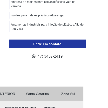
lástico
Molde de Injeção Plastica
empresa de moldes para caixas plásticas Vale do
Paraíba
oldes para Injeção de Plásticos
moldes para paletes plásticos Alvarenga
ricação de Moldes para Indústria Automotiva
ferramentas industriais para injeção de plásticos Alto do
Injeção de Termoplástico para Automóveis
Boa Vista
ivos
Moldagem de Peças Automotivas
produção de moldes para paletes valor Minas Gerais
 Automotiva
Moldes para Peças Automotivas
Entre em contato
empresa com ferramentas para moldes de embalagens
otivas
Moldes Plásticos Automotivos
Campo Belo
(47) 3437-2419
odução de Moldes para Indústria de Automóveis
INTERIOR
Santa Catarina
Zona Sul