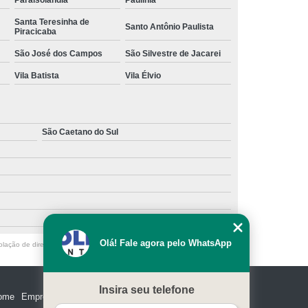
Paraisolândia
Paulínia
Santa Teresinha de
Santo Antônio Paulista
Piracicaba
São José dos Campos
São Silvestre de Jacarei
Vila Batista
Vila Élvio
São Caetano do Sul
Olá! Fale agora pelo WhatsApp
olação de direito autoral – artigo 184 do Código Penal –
Lei 9610/98 - Lei
Insira seu telefone
ome
Empresa
Missão
Serviços
Contato
Mapa do site