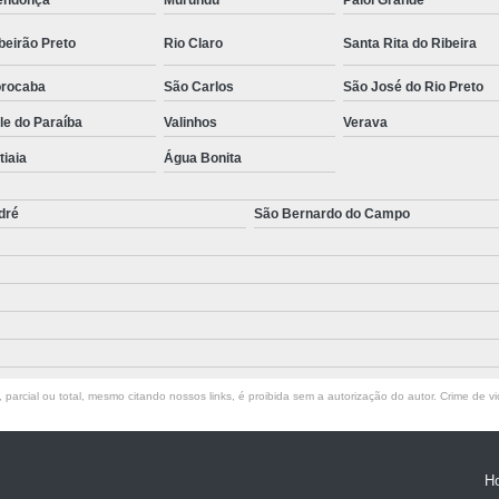
endonça
Murundu
Paiol Grande
beirão Preto
Rio Claro
Santa Rita do Ribeira
rocaba
São Carlos
São José do Rio Preto
le do Paraíba
Valinhos
Verava
atiaia
Água Bonita
dré
São Bernardo do Campo
parcial ou total, mesmo citando nossos links, é proibida sem a autorização do autor. Crime de vi
H