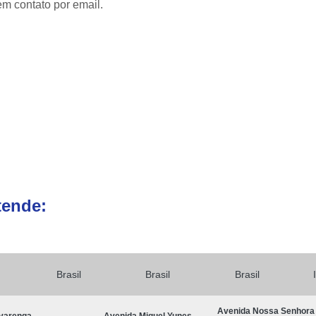
em contato por email.
Moldagem por Injeção de Termop
Molde Plastico Injetado
M
Moldes Plásticos de Alta Precisão
Fab
Ferramentas para Moldagem Automotiva
Moldagem de Componentes Automot
Moldes Automotivos
Moldes para Injeção
Moldes para Peças Plásticas Autom
Produção de Moldes para Automóveis
Pr
tende:
Brasil
Brasil
Brasil
Avenida Nossa Senhora