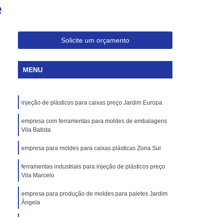
e
Injeção de Plásticos para Embalagem
Moldagem de Caixas Plásticas por Injeção
Moldes para Paletes Plásticos
Solicite um orçamento
Produção de Paletes Plásticos por Injeção
MENU
Moldes para Injeção de Borracha
Moldes para Injeção de Peças Plásticas
injeção de plásticos para caixas preço Jardim Europa
Moldes para Injeção de Poliuretano
Moldes para Injeção de Silicone
empresa com ferramentas para moldes de embalagens
Vila Batista
Moldes para Injeção de Termoplásticos
empresa para moldes para caixas plásticas Zona Sul
Moldes para Injeção Termoplásticos
ferramentas industriais para injeção de plásticos preço
rramentas para Moldagem de Plásticos
Vila Marcelo
os
Injeção de Termoplástico
empresa para produção de moldes para paletes Jardim
Ângela
njeção
Moldagem de Termoplásticos