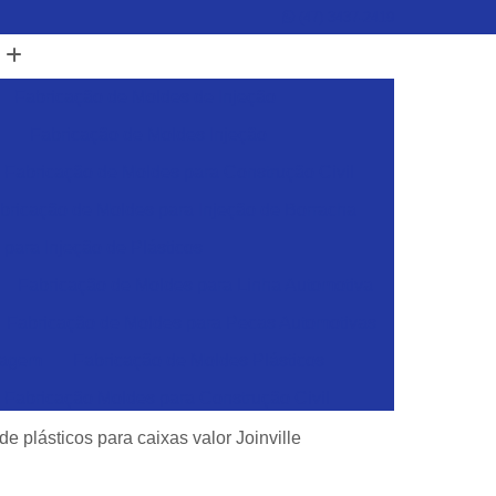
(47) 3437-2419
Fabricação de Moldes de Injeção
Fabricação de Moldes Injeção
Fabricação de Moldes para Construção Civil
bricação de Moldes para Injeção de Borracha
para Injeção de Plásticos
Fabricação de Moldes para Linha Automotiva
Fabricação de Moldes para Pecas Automotivas
dagem
Fabricação de Moldes Plásticos
Fabricação Moldes para Construção Civil
sticos
Ferramentas para Injeção de Plásticos
de plásticos para caixas valor Joinville
Ferramentas para Moldes de Embalagens