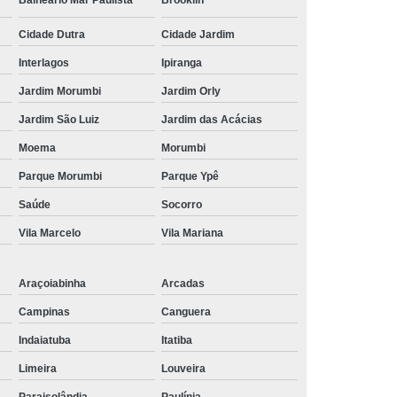
Balneário Mar Paulista
Brooklin
Cidade Dutra
Cidade Jardim
Interlagos
Ipiranga
Jardim Morumbi
Jardim Orly
Jardim São Luiz
Jardim das Acácias
Moema
Morumbi
Parque Morumbi
Parque Ypê
Saúde
Socorro
Vila Marcelo
Vila Mariana
Araçoiabinha
Arcadas
Campinas
Canguera
Indaiatuba
Itatiba
Limeira
Louveira