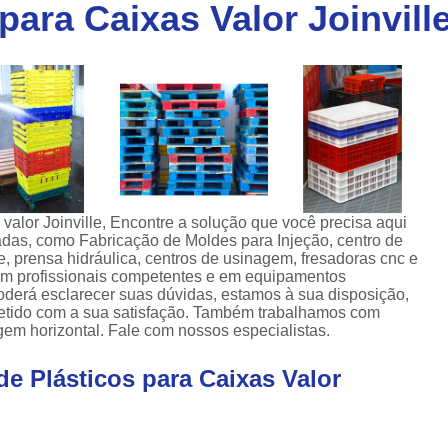
para Caixas Valor Joinvill
Injeção de Plásticos para Caixas
a
Injeção de Termoplásticos para Caixas
a
Moldes para Caixas Plásticas
Produção de Moldes para Paletes
Moldes para Injeção de Alumínio
Moldes para Injeção de Espuma
Moldes para Injeção de Plástico
 valor Joinville, Encontre a solução que você precisa aqui
das, como Fabricação de Moldes para Injeção, centro de
Moldes para Injeção de Pvc
, prensa hidráulica, centros de usinagem, fresadoras cnc e
 em profissionais competentes e em equipamentos
Moldes para Injeção de Termoplástico
oderá esclarecer suas dúvidas, estamos à sua disposição,
etido com a sua satisfação. Também trabalhamos com
Moldes para Injeção Plástica
gem horizontal. Fale com nossos especialistas.
Empresa de Moldes Plasticos
Fe
de Plásticos para Caixas Valor
Injeção de Moldes Plastic
Moldagem de Peças Plásticas por I