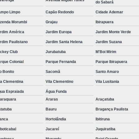
varenga
Avenida Miguel Yunes
do Sabará
ampo Limpo
Capão Redondo
Cidade Ademar
zenda Morumbi
Grajau
Ibirapuera
rdim América
Jardim Europa
Jardim Monte Verde
rdim Paulistano
Jardim Santa Helena
Jardim Suzana
ckey Club
Jurubatuba
M'Boi Mirim
rque Colonial
Parque Fernanda
Parque Ibirapuera
o Bonito
Sacomã
Santo Amaro
la Clementina
Vila Clementino
Vila Lusitania
ua Espraiada
Água Funda
araquara
Araras
Araçatuba
tatuba
Bauru
Bragança Paulista
anca
Hortolândia
Ibitiruna
boticabal
Jacareí
Juquiratiba