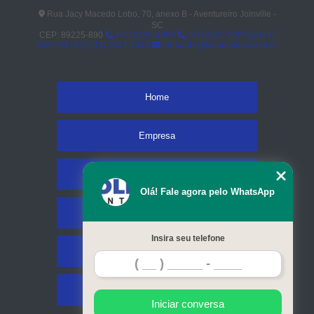
Rua Jacy Macedo Lobo, 70, anexo B - Aventureiro Joinville -
SC
CEP: 89225-890
(47) 3425-4098
(47) 3427-3206
(47)
3437-2419
(47) 3437-2419
fernando@kammoldes.com.br
Home
Empresa
Missão
Olá! Fale agora pelo WhatsApp
Serviços
Insira seu telefone
Contato
Mapa do site
Iniciar conversa