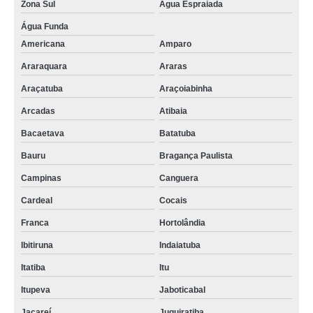
Zona Sul
Água Espraiada
Água Funda
Americana
Amparo
Araraquara
Araras
Araçatuba
Araçoiabinha
Arcadas
Atibaia
Bacaetava
Batatuba
Bauru
Bragança Paulista
Campinas
Canguera
Cardeal
Cocais
Franca
Hortolândia
Ibitiruna
Indaiatuba
Itatiba
Itu
Itupeva
Jaboticabal
Jacareí
Juquiratiba