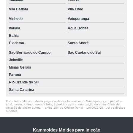
Vila Batista
Vila Élvio
Vinhedo
Votuporanga
itatiaia
Água Bonita
Bahia
Diadema
Santo André
São Bernardo do Campo
São Caetano do Sul
Joinville
Minas Gerais
Paraná
Rio Grande do Sul
Santa Catarina
O conteúdo do texto desta página é de direito reservado. Sua reprodução, parcial ou
total, mesmo citando nossos links, é proibida sem a autorização do autor. Crime de
violação de direito autoral – artigo 184 do Código Penal –
Lei 9610/98 - Lei de direitos
autorais
.
Kammoldes Moldes para Injeção