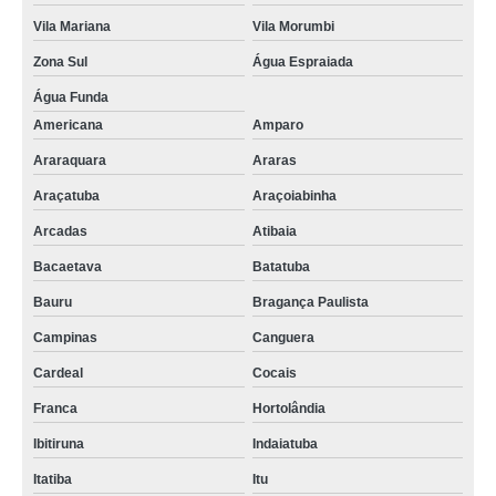
Vila Mariana
Vila Morumbi
Zona Sul
Água Espraiada
Água Funda
Americana
Amparo
Araraquara
Araras
Araçatuba
Araçoiabinha
Arcadas
Atibaia
Bacaetava
Batatuba
Bauru
Bragança Paulista
Campinas
Canguera
Cardeal
Cocais
Franca
Hortolândia
Ibitiruna
Indaiatuba
Itatiba
Itu