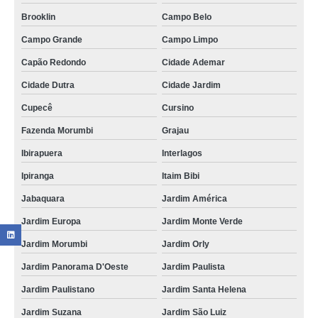
Brooklin
Campo Belo
Campo Grande
Campo Limpo
Capão Redondo
Cidade Ademar
Cidade Dutra
Cidade Jardim
Cupecê
Cursino
Fazenda Morumbi
Grajau
Ibirapuera
Interlagos
Ipiranga
Itaim Bibi
Jabaquara
Jardim América
Jardim Europa
Jardim Monte Verde
Jardim Morumbi
Jardim Orly
Jardim Panorama D'Oeste
Jardim Paulista
Jardim Paulistano
Jardim Santa Helena
Jardim Suzana
Jardim São Luiz