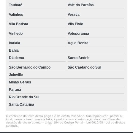
Taubaté
Vale do Paraíba
Valinhos
Verava
Vila Batista
Vila Élvio
Vinhedo
Votuporanga
itatiaia
Água Bonita
Bahia
Diadema
Santo André
São Bernardo do Campo
São Caetano do Sul
Joinville
Minas Gerais
Paraná
Rio Grande do Sul
Santa Catarina
O conteúdo do texto desta página é de direito reservado. Sua reprodução, parcial ou
total, mesmo citando nossos links, é proibida sem a autorização do autor. Crime de
violação de direito autoral – artigo 184 do Código Penal –
Lei 9610/98 - Lei de direitos
autorais
.