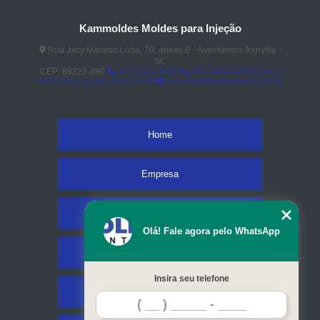
Kammoldes Moldes para Injeção
Rua Jacy Macedo Lobo, 70, anexo B - Aventureiro Joinville -
SC
CEP: 89225-890
(47) 3425-4098
(47) 3427-3206
(47)
3437-2419
(47) 3437-2419
fernando@kammoldes.com.br
Home
Empresa
Missão
Olá! Fale agora pelo WhatsApp
Serviços
Insira seu telefone
Contato