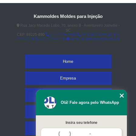
Kammoldes Moldes para Injeção
Rua Jacy Macedo Lobo, 70, anexo B - Aventureiro Joinville -
SC
CEP: 89225-890
(47) 3425-4098
(47) 3427-3206
(47)
3437-2419
(47) 3437-2419
fernando@kammoldes.com.br
Home
Empresa
Missão
Olá! Fale agora pelo WhatsApp
Serviços
Insira seu telefone
Contato