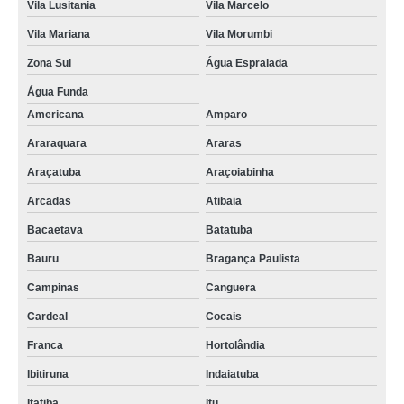
Vila Lusitania
Vila Marcelo
Vila Mariana
Vila Morumbi
Zona Sul
Água Espraiada
Água Funda
Americana
Amparo
Araraquara
Araras
Araçatuba
Araçoiabinha
Arcadas
Atibaia
Bacaetava
Batatuba
Bauru
Bragança Paulista
Campinas
Canguera
Cardeal
Cocais
Franca
Hortolândia
Ibitiruna
Indaiatuba
Itatiba
Itu