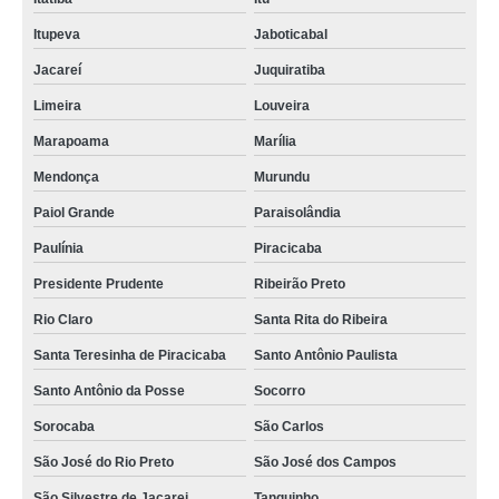
Itupeva
Jaboticabal
Jacareí
Juquiratiba
Limeira
Louveira
Marapoama
Marília
Mendonça
Murundu
Paiol Grande
Paraisolândia
Paulínia
Piracicaba
Presidente Prudente
Ribeirão Preto
Rio Claro
Santa Rita do Ribeira
Santa Teresinha de Piracicaba
Santo Antônio Paulista
Santo Antônio da Posse
Socorro
Sorocaba
São Carlos
São José do Rio Preto
São José dos Campos
São Silvestre de Jacarei
Tanquinho