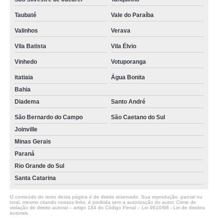
Taubaté
Vale do Paraíba
Valinhos
Verava
Vila Batista
Vila Élvio
Vinhedo
Votuporanga
itatiaia
Água Bonita
Bahia
Diadema
Santo André
São Bernardo do Campo
São Caetano do Sul
Joinville
Minas Gerais
Paraná
Rio Grande do Sul
Santa Catarina
O conteúdo do texto desta página é de direito reservado. Sua reprodução, parcial ou
total, mesmo citando nossos links, é proibida sem a autorização do autor. Crime de
violação de direito autoral – artigo 184 do Código Penal –
Lei 9610/98 - Lei de direitos
autorais
.