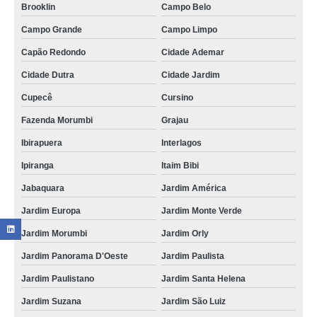
Brooklin
Campo Belo
Campo Grande
Campo Limpo
Capão Redondo
Cidade Ademar
Cidade Dutra
Cidade Jardim
Cupecê
Cursino
Fazenda Morumbi
Grajau
Ibirapuera
Interlagos
Ipiranga
Itaim Bibi
Jabaquara
Jardim América
Jardim Europa
Jardim Monte Verde
Jardim Morumbi
Jardim Orly
Jardim Panorama D'Oeste
Jardim Paulista
Jardim Paulistano
Jardim Santa Helena
Jardim Suzana
Jardim São Luiz