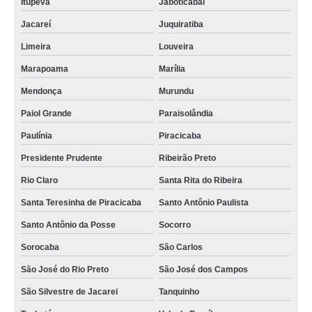
Itupeva
Jaboticabal
Jacareí
Juquiratiba
Limeira
Louveira
Marapoama
Marília
Mendonça
Murundu
Paiol Grande
Paraisolândia
Paulínia
Piracicaba
Presidente Prudente
Ribeirão Preto
Rio Claro
Santa Rita do Ribeira
Santa Teresinha de Piracicaba
Santo Antônio Paulista
Santo Antônio da Posse
Socorro
Sorocaba
São Carlos
São José do Rio Preto
São José dos Campos
São Silvestre de Jacarei
Tanquinho