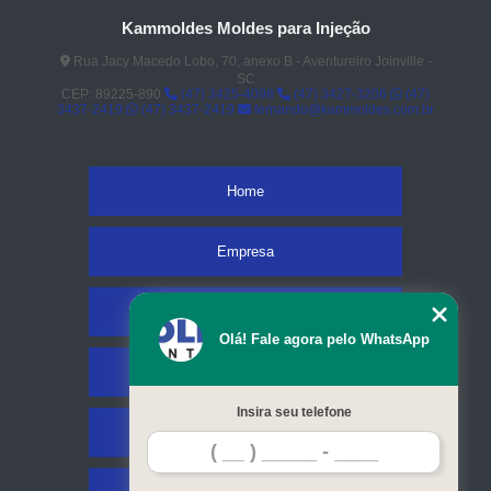
Kammoldes Moldes para Injeção
Rua Jacy Macedo Lobo, 70, anexo B - Aventureiro Joinville -
SC
CEP: 89225-890
(47) 3425-4098
(47) 3427-3206
(47)
3437-2419
(47) 3437-2419
fernando@kammoldes.com.br
Home
Empresa
Missão
Olá! Fale agora pelo WhatsApp
Serviços
Insira seu telefone
Contato