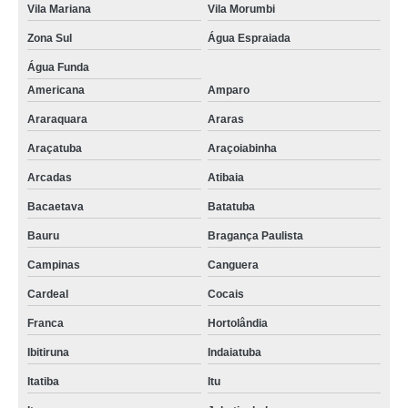
Vila Mariana
Vila Morumbi
Zona Sul
Água Espraiada
Água Funda
Americana
Amparo
Araraquara
Araras
Araçatuba
Araçoiabinha
Arcadas
Atibaia
Bacaetava
Batatuba
Bauru
Bragança Paulista
Campinas
Canguera
Cardeal
Cocais
Franca
Hortolândia
Ibitiruna
Indaiatuba
Itatiba
Itu