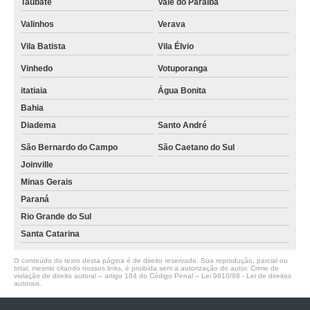
Taubaté
Vale do Paraíba
Valinhos
Verava
Vila Batista
Vila Élvio
Vinhedo
Votuporanga
itatiaia
Água Bonita
Bahia
Diadema
Santo André
São Bernardo do Campo
São Caetano do Sul
Joinville
Minas Gerais
Paraná
Rio Grande do Sul
Santa Catarina
O conteúdo do texto desta página é de direito reservado. Sua reprodução, parcial ou
total, mesmo citando nossos links, é proibida sem a autorização do autor. Crime de
violação de direito autoral – artigo 184 do Código Penal –
Lei 9610/98 - Lei de direitos
autorais
.