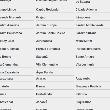
varenga
Avenida Miguel Yunes
do Sabará
ampo Limpo
Capão Redondo
Cidade Ademar
zenda Morumbi
Grajau
Ibirapuera
rdim América
Jardim Europa
Jardim Monte Verde
rdim Paulistano
Jardim Santa Helena
Jardim Suzana
ckey Club
Jurubatuba
M'Boi Mirim
rque Colonial
Parque Fernanda
Parque Ibirapuera
o Bonito
Sacomã
Santo Amaro
la Clementina
Vila Clementino
Vila Lusitania
ua Espraiada
Água Funda
araquara
Araras
Araçatuba
tatuba
Bauru
Bragança Paulista
anca
Hortolândia
Ibitiruna
boticabal
Jacareí
Juquiratiba