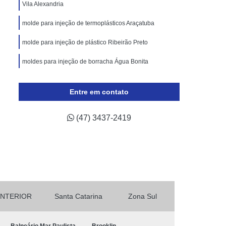
lástico
Molde de Injeção Plastica
Vila Alexandria
oldes para Injeção de Plásticos
molde para injeção de termoplásticos Araçatuba
ricação de Moldes para Indústria Automotiva
molde para injeção de plástico Ribeirão Preto
Injeção de Termoplástico para Automóveis
moldes para injeção de borracha Água Bonita
ivos
Moldagem de Peças Automotivas
onde fazer moldes para injeção plástica Jardim
 Automotiva
Moldes para Peças Automotivas
Paulistano
Entre em contato
otivas
Moldes Plásticos Automotivos
(47) 3437-2419
odução de Moldes para Indústria de Automóveis
INTERIOR
Santa Catarina
Zona Sul