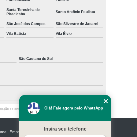
Paraisolândia
Paulínia
Santa Teresinha de
Santo Antônio Paulista
Piracicaba
São José dos Campos
São Silvestre de Jacarei
Vila Batista
Vila Élvio
São Caetano do Sul
Olá! Fale agora pelo WhatsApp
olação de direito autoral – artigo 184 do Código Penal –
Lei 9610/98 - Lei
Insira seu telefone
ome
Empresa
Missão
Serviços
Contato
Mapa do site