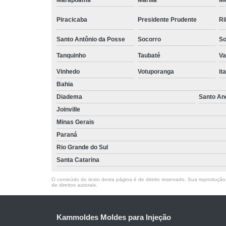
Marapoama
Marília
M
Piracicaba
Presidente Prudente
Ri
Santo Antônio da Posse
Socorro
So
Tanquinho
Taubaté
Va
Vinhedo
Votuporanga
it
Bahia
Diadema
Santo An
Joinville
Minas Gerais
Paraná
Rio Grande do Sul
Santa Catarina
O conteúdo do texto desta página é de direito reservado. Sua reprodução, 
de direitos autorais
.
Kammoldes Moldes para Injeção