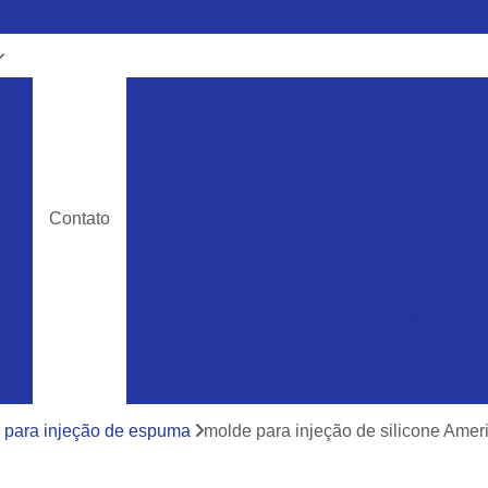
e
Fabricação de Moldes 32 Ton
m
Fabricação de Moldes em Aço
 de
Fabricação de Moldes para Caminhão
Fabricação de Moldes para Injeção
Fa
as
Contato
ão
Fabricação de Moldes 
e
Fabricação de Moldes para Linha Agrícola
s
Fabricação de Moldes para Linha Branca
ra
Fabricação de Moldes para Rotomol
Fabricação Moldes para Caminhão
ra
e
Ferramentas Industriais para Injeção de Plá
 para injeção de espuma
molde para injeção de silicone Amer
cos
Ferramentas para Moldagem de Paletes
ra