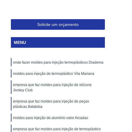
Injeção de Plásticos para Embalagem
Moldagem de Caixas Plásticas por Injeção
Moldes para Paletes Plásticos
Solicite um orçamento
Produção de Paletes Plásticos por Injeção
MENU
Moldes para Injeção de Borracha
Moldes para Injeção de Peças Plásticas
onde fazer moldes para injeção termoplásticos Diadema
Moldes para Injeção de Poliuretano
Moldes para Injeção de Silicone
moldes para injeção de termoplástico Vila Mariana
Moldes para Injeção de Termoplásticos
empresa que faz moldes para injeção de silicone
Jockey Club
Moldes para Injeção Termoplásticos
empresa que faz moldes para injeção de peças
rramentas para Moldagem de Plásticos
plásticas Batatuba
os
Injeção de Termoplástico
moldes para injeção de alumínio valor Arcadas
njeção
Moldagem de Termoplásticos
empresa que faz moldes para injeção de termoplástico