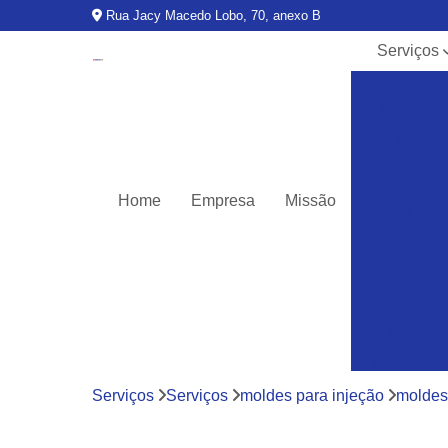
Rua Jacy Macedo Lobo, 70, anexo B
Serviços
Centros d
usinage
Fabricação
moldes
Ferrament
Home
Empresa
Missão
para injeç
de palets 
caixas
Fresadora
Moldes pa
injeção
Moldes pa
injeção d
Serviços
Serviços
moldes para injeção
moldes
termoplásti
Moldes pa