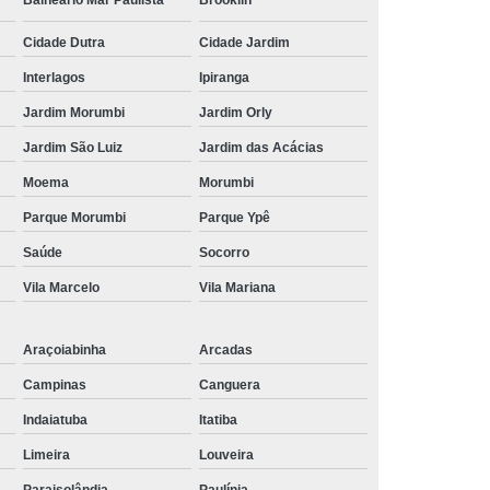
Balneário Mar Paulista
Brooklin
Cidade Dutra
Cidade Jardim
Interlagos
Ipiranga
Jardim Morumbi
Jardim Orly
Jardim São Luiz
Jardim das Acácias
Moema
Morumbi
Parque Morumbi
Parque Ypê
Saúde
Socorro
Vila Marcelo
Vila Mariana
Araçoiabinha
Arcadas
Campinas
Canguera
Indaiatuba
Itatiba
Limeira
Louveira