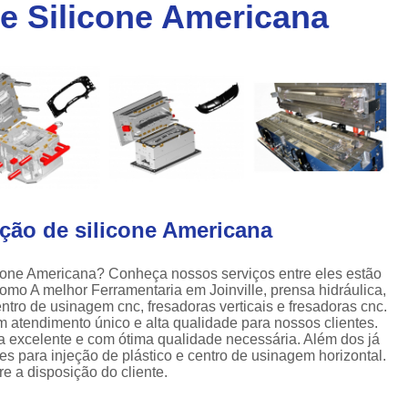
de Silicone Americana
Injeção de Plásticos para Caixas
a
Injeção de Termoplásticos para Caixas
a
Moldes para Caixas Plásticas
Produção de Moldes para Paletes
Moldes para Injeção de Alumínio
Moldes para Injeção de Espuma
Moldes para Injeção de Plástico
eção de silicone Americana
Moldes para Injeção de Pvc
Moldes para Injeção de Termoplástico
icone Americana? Conheça nossos serviços entre eles estão
mo A melhor Ferramentaria em Joinville, prensa hidráulica,
Moldes para Injeção Plástica
ntro de usinagem cnc, fresadoras verticais e fresadoras cnc.
Empresa de Moldes Plasticos
Fe
m atendimento único e alta qualidade para nossos clientes.
 a excelente e com ótima qualidade necessária. Além dos já
Injeção de Moldes Plastic
 para injeção de plástico e centro de usinagem horizontal.
e a disposição do cliente.
Moldagem de Peças Plásticas por I