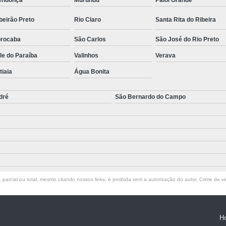
endonça
Murundu
Paiol Grande
beirão Preto
Rio Claro
Santa Rita do Ribeira
rocaba
São Carlos
São José do Rio Preto
le do Paraíba
Valinhos
Verava
atiaia
Água Bonita
dré
São Bernardo do Campo
parcial ou total, mesmo citando nossos links, é proibida sem a autorização do autor. Crime de vi
H