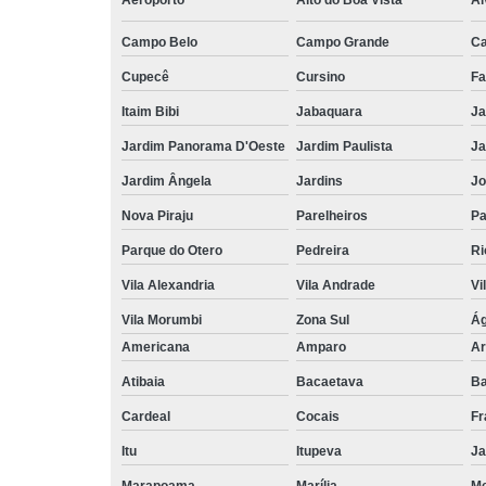
Aeroporto
Alto do Boa Vista
Al
Campo Belo
Campo Grande
C
Cupecê
Cursino
Fa
Itaim Bibi
Jabaquara
Ja
Jardim Panorama D'Oeste
Jardim Paulista
Ja
Jardim Ângela
Jardins
Jo
Nova Piraju
Parelheiros
Pa
Parque do Otero
Pedreira
Ri
Vila Alexandria
Vila Andrade
Vi
Vila Morumbi
Zona Sul
Ág
Americana
Amparo
Ar
Atibaia
Bacaetava
Ba
Cardeal
Cocais
Fr
Itu
Itupeva
Ja