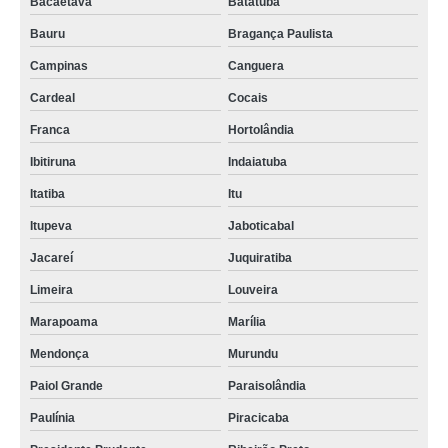
Bacaetava
Batatuba
Bauru
Bragança Paulista
Campinas
Canguera
Cardeal
Cocais
Franca
Hortolândia
Ibitiruna
Indaiatuba
Itatiba
Itu
Itupeva
Jaboticabal
Jacareí
Juquiratiba
Limeira
Louveira
Marapoama
Marília
Mendonça
Murundu
Paiol Grande
Paraisolândia
Paulínia
Piracicaba