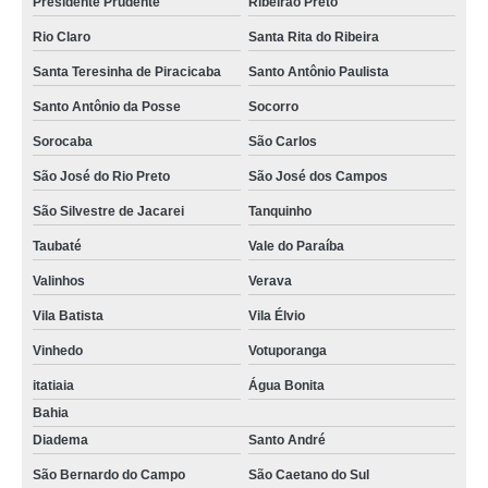
Presidente Prudente
Ribeirão Preto
Rio Claro
Santa Rita do Ribeira
Santa Teresinha de Piracicaba
Santo Antônio Paulista
Santo Antônio da Posse
Socorro
Sorocaba
São Carlos
São José do Rio Preto
São José dos Campos
São Silvestre de Jacarei
Tanquinho
Taubaté
Vale do Paraíba
Valinhos
Verava
Vila Batista
Vila Élvio
Vinhedo
Votuporanga
itatiaia
Água Bonita
Bahia
Diadema
Santo André
São Bernardo do Campo
São Caetano do Sul