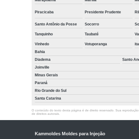
Marapoama
Marília
M
Piracicaba
Presidente Prudente
Ri
Santo Antônio da Posse
Socorro
So
Tanquinho
Taubaté
Va
Vinhedo
Votuporanga
it
Bahia
Diadema
Santo An
Joinville
Minas Gerais
Paraná
Rio Grande do Sul
Santa Catarina
O conteúdo do texto desta página é de direito reservado. Sua reprodução, 
de direitos autorais
.
Kammoldes Moldes para Injeção