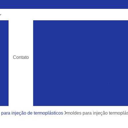
e
Fabricação de Moldes 32 Ton
m
Fabricação de Moldes em Aço
 de
Fabricação de Moldes para Caminhão
Fabricação de Moldes para Injeção
Fa
as
Contato
ão
Fabricação de Moldes 
e
Fabricação de Moldes para Linha Agrícola
s
Fabricação de Moldes para Linha Branca
ra
Fabricação de Moldes para Rotomol
Fabricação Moldes para Caminhão
ra
e
Ferramentas Industriais para Injeção de Plá
para injeção de termoplásticos
moldes para injeção termoplás
cos
Ferramentas para Moldagem de Paletes
ra