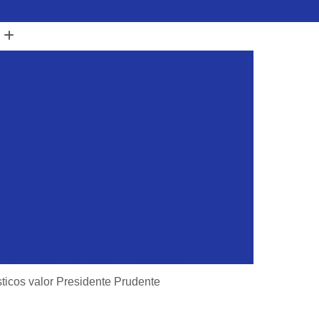
(47) 3437-2419
Fabricação de Moldes de Injeção
Fabricação de Moldes Injeção
Fabricação de Moldes para Construção Civil
bricação de Moldes para Injeção de Borracha
para Injeção de Plásticos
Fabricação de Moldes para Linha Automotiva
Fabricação de Moldes para Pecas Automotivas
dagem
Fabricação de Moldes Plásticos
Fabricação Moldes para Construção Civil
sticos
Ferramentas para Injeção de Plásticos
ticos valor Presidente Prudente
Ferramentas para Moldes de Embalagens