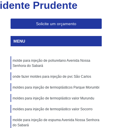
sidente Prudente
Injeção de Plásticos para Embalagem
Moldagem de Caixas Plásticas por Injeção
Moldes para Paletes Plásticos
Solicite um orçamento
Produção de Paletes Plásticos por Injeção
MENU
Moldes para Injeção de Borracha
Moldes para Injeção de Peças Plásticas
molde para injeção de poliuretano Avenida Nossa
Moldes para Injeção de Poliuretano
Senhora do Sabará
Moldes para Injeção de Silicone
onde fazer moldes para injeção de pvc São Carlos
Moldes para Injeção de Termoplásticos
moldes para injeção de termoplásticos Parque Morumbi
Moldes para Injeção Termoplásticos
moldes para injeção de termoplástico valor Murundu
rramentas para Moldagem de Plásticos
moldes para injeção de termoplástico valor Socorro
os
Injeção de Termoplástico
njeção
molde para injeção de espuma Avenida Nossa Senhora
Moldagem de Termoplásticos
do Sabará