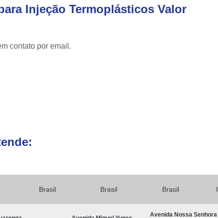
Moldagem por Injeção de Termop
para Injeção Termoplásticos Valor
Molde Plastico Injetado
M
Moldes Plásticos de Alta Precisão
Fab
em contato por email.
Ferramentas para Moldagem Automotiva
Moldagem de Componentes Automot
Moldes Automotivos
Moldes para Injeção
Moldes para Peças Plásticas Autom
Produção de Moldes para Automóveis
Pr
tende:
Brasil
Brasil
Brasil
Avenida Nossa Senhora