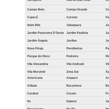
Aeroporto
Alto do Boa Vista
Al
Campo Belo
Campo Grande
C
Cupecê
Cursino
Fa
Itaim Bibi
Jabaquara
Ja
Jardim Panorama D'Oeste
Jardim Paulista
Ja
Jardim Ângela
Jardins
Jo
Nova Piraju
Parelheiros
Pa
Parque do Otero
Pedreira
Ri
Vila Alexandria
Vila Andrade
Vi
Vila Morumbi
Zona Sul
Ág
Americana
Amparo
Ar
Atibaia
Bacaetava
Ba
Cardeal
Cocais
Fr
Itu
Itupeva
Ja