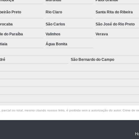
endonça
Murundu
Paiol Grande
beirão Preto
Rio Claro
Santa Rita do Ribeira
rocaba
São Carlos
São José do Rio Preto
le do Paraíba
Valinhos
Verava
atiaia
Água Bonita
dré
São Bernardo do Campo
parcial ou total, mesmo citando nossos links, é proibida sem a autorização do autor. Crime de vi
H