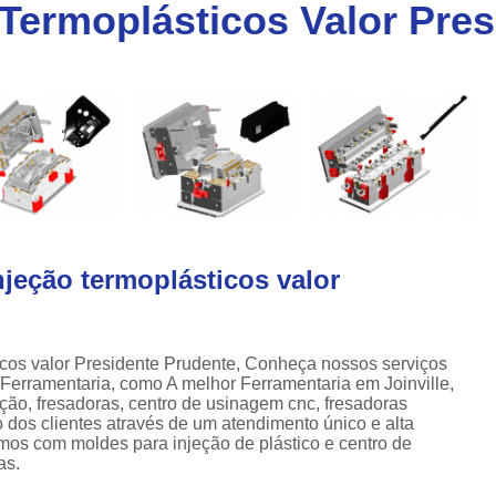
 Termoplásticos Valor Pre
Injeção de Plásticos para Caixas
a
Injeção de Termoplásticos para Caixas
a
Moldes para Caixas Plásticas
Produção de Moldes para Paletes
Moldes para Injeção de Alumínio
Moldes para Injeção de Espuma
Moldes para Injeção de Plástico
jeção termoplásticos valor
Moldes para Injeção de Pvc
Moldes para Injeção de Termoplástico
Moldes para Injeção Plástica
icos valor Presidente Prudente, Conheça nossos serviços
Ferramentaria, como A melhor Ferramentaria em Joinville,
Empresa de Moldes Plasticos
Fe
ção, fresadoras, centro de usinagem cnc, fresadoras
o dos clientes através de um atendimento único e alta
Injeção de Moldes Plastic
mos com moldes para injeção de plástico e centro de
as.
Moldagem de Peças Plásticas por I