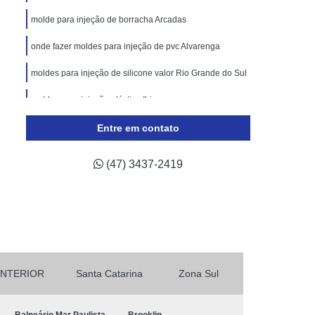
lástico
Molde de Injeção Plastica
molde para injeção de borracha Arcadas
oldes para Injeção de Plásticos
onde fazer moldes para injeção de pvc Alvarenga
ricação de Moldes para Indústria Automotiva
moldes para injeção de silicone valor Rio Grande do Sul
Injeção de Termoplástico para Automóveis
ivos
moldes para injeção plástica Ibirapuera
Moldagem de Peças Automotivas
 Automotiva
Moldes para Peças Automotivas
Entre em contato
otivas
Moldes Plásticos Automotivos
(47) 3437-2419
odução de Moldes para Indústria de Automóveis
INTERIOR
Santa Catarina
Zona Sul