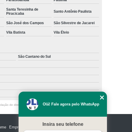
Paraisolândia
Paulínia
Santa Teresinha de
Santo Antônio Paulista
Piracicaba
São José dos Campos
São Silvestre de Jacarei
Vila Batista
Vila Élvio
São Caetano do Sul
Olá! Fale agora pelo WhatsApp
olação de direito autoral – artigo 184 do Código Penal –
Lei 9610/98 - Lei
Insira seu telefone
ome
Empresa
Missão
Serviços
Contato
Mapa do site