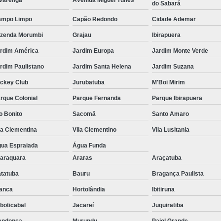
varenga
Avenida Miguel Yunes
do Sabará
ampo Limpo
Capão Redondo
Cidade Ademar
zenda Morumbi
Grajau
Ibirapuera
rdim América
Jardim Europa
Jardim Monte Verde
rdim Paulistano
Jardim Santa Helena
Jardim Suzana
ckey Club
Jurubatuba
M'Boi Mirim
rque Colonial
Parque Fernanda
Parque Ibirapuera
o Bonito
Sacomã
Santo Amaro
la Clementina
Vila Clementino
Vila Lusitania
ua Espraiada
Água Funda
araquara
Araras
Araçatuba
tatuba
Bauru
Bragança Paulista
anca
Hortolândia
Ibitiruna
boticabal
Jacareí
Juquiratiba