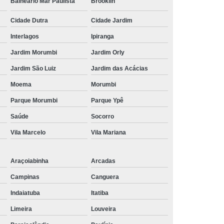
Balneário Mar Paulista
Brooklin
Cidade Dutra
Cidade Jardim
Interlagos
Ipiranga
Jardim Morumbi
Jardim Orly
Jardim São Luiz
Jardim das Acácias
Moema
Morumbi
Parque Morumbi
Parque Ypê
Saúde
Socorro
Vila Marcelo
Vila Mariana
Araçoiabinha
Arcadas
Campinas
Canguera
Indaiatuba
Itatiba
Limeira
Louveira