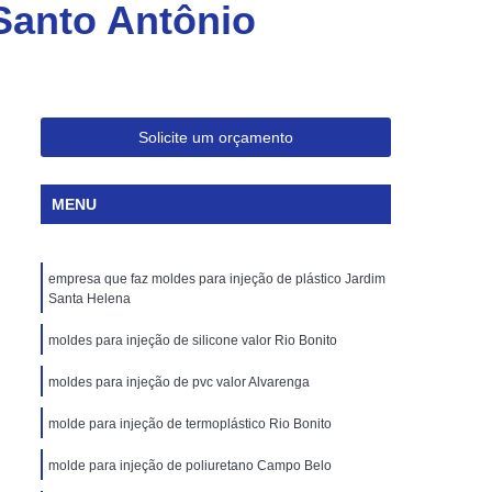
Santo Antônio
Injeção de Plásticos para Embalagem
Moldagem de Caixas Plásticas por Injeção
Moldes para Paletes Plásticos
Produção de Paletes Plásticos por Injeção
Solicite um orçamento
Moldes para Injeção de Borracha
Moldes para Injeção de Peças Plásticas
MENU
Moldes para Injeção de Poliuretano
Moldes para Injeção de Silicone
empresa que faz moldes para injeção de plástico Jardim
Santa Helena
Moldes para Injeção de Termoplásticos
moldes para injeção de silicone valor Rio Bonito
Moldes para Injeção Termoplásticos
moldes para injeção de pvc valor Alvarenga
rramentas para Moldagem de Plásticos
os
Injeção de Termoplástico
molde para injeção de termoplástico Rio Bonito
njeção
Moldagem de Termoplásticos
molde para injeção de poliuretano Campo Belo