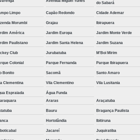
varenga
Avenida Miguel Yunes
do Sabará
ampo Limpo
Capão Redondo
Cidade Ademar
zenda Morumbi
Grajau
Ibirapuera
rdim América
Jardim Europa
Jardim Monte Verde
rdim Paulistano
Jardim Santa Helena
Jardim Suzana
ckey Club
Jurubatuba
M'Boi Mirim
rque Colonial
Parque Fernanda
Parque Ibirapuera
o Bonito
Sacomã
Santo Amaro
la Clementina
Vila Clementino
Vila Lusitania
ua Espraiada
Água Funda
araquara
Araras
Araçatuba
tatuba
Bauru
Bragança Paulista
anca
Hortolândia
Ibitiruna
boticabal
Jacareí
Juquiratiba