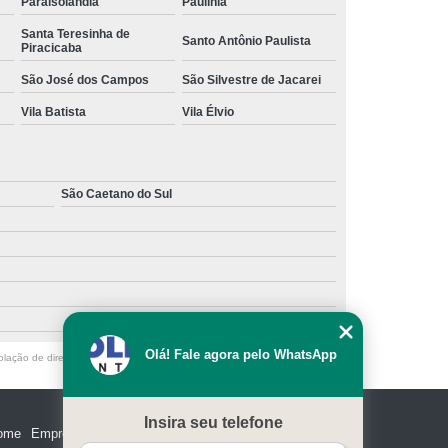
Paraisolândia
Paulínia
Santa Teresinha de
Santo Antônio Paulista
Piracicaba
São José dos Campos
São Silvestre de Jacarei
Vila Batista
Vila Élvio
São Caetano do Sul
Olá! Fale agora pelo WhatsApp
olação de direito autoral – artigo 184 do Código Penal –
Lei 9610/98 - Lei
Insira seu telefone
ome
Empresa
Missão
Serviços
Contato
Mapa do site