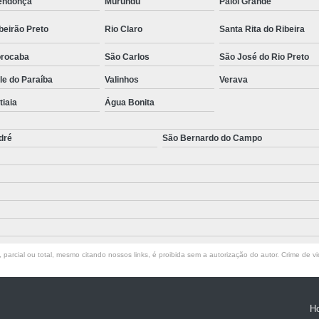
endonça
Murundu
Paiol Grande
beirão Preto
Rio Claro
Santa Rita do Ribeira
rocaba
São Carlos
São José do Rio Preto
le do Paraíba
Valinhos
Verava
atiaia
Água Bonita
dré
São Bernardo do Campo
parcial ou total, mesmo citando nossos links, é proibida sem a autorização do autor. Crime de vi
H