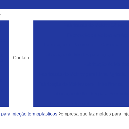
e
Fabricação de Moldes 32 Ton
m
Fabricação de Moldes em Aço
 de
Fabricação de Moldes para Caminhão
Fabricação de Moldes para Injeção
Fa
as
Contato
ão
Fabricação de Moldes 
e
Fabricação de Moldes para Linha Agrícola
s
Fabricação de Moldes para Linha Branca
ra
Fabricação de Moldes para Rotomol
Fabricação Moldes para Caminhão
ra
e
Ferramentas Industriais para Injeção de Plá
para injeção termoplásticos
empresa que faz moldes para inj
cos
Ferramentas para Moldagem de Paletes
ra