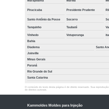
Marapoama
Marília
M
Piracicaba
Presidente Prudente
Ri
Santo Antônio da Posse
Socorro
So
Tanquinho
Taubaté
Va
Vinhedo
Votuporanga
it
Bahia
Diadema
Santo An
Joinville
Minas Gerais
Paraná
Rio Grande do Sul
Santa Catarina
O conteúdo do texto desta página é de direito reservado. Sua reprodução, 
de direitos autorais
.
Kammoldes Moldes para Injeção