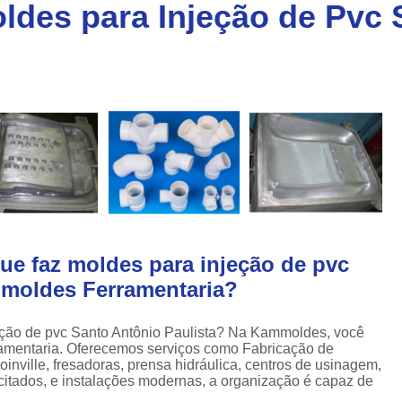
des para Injeção de Pvc 
Injeção de Plásticos para Caixas
a
Injeção de Termoplásticos para Caixas
a
Moldes para Caixas Plásticas
Produção de Moldes para Paletes
Moldes para Injeção de Alumínio
Moldes para Injeção de Espuma
Moldes para Injeção de Plástico
Moldes para Injeção de Pvc
Moldes para Injeção de Termoplástico
ue faz moldes para injeção de pvc
mmoldes Ferramentaria?
Moldes para Injeção Plástica
Empresa de Moldes Plasticos
Fe
eção de pvc Santo Antônio Paulista? Na Kammoldes, você
Injeção de Moldes Plastic
rramentaria. Oferecemos serviços como Fabricação de
inville, fresadoras, prensa hidráulica, centros de usinagem,
Moldagem de Peças Plásticas por I
citados, e instalações modernas, a organização é capaz de