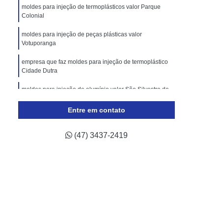
lástico
Molde de Injeção Plastica
moldes para injeção de termoplásticos valor Parque
Colonial
oldes para Injeção de Plásticos
moldes para injeção de peças plásticas valor
ricação de Moldes para Indústria Automotiva
Votuporanga
Injeção de Termoplástico para Automóveis
empresa que faz moldes para injeção de termoplástico
ivos
Moldagem de Peças Automotivas
Cidade Dutra
 Automotiva
Moldes para Peças Automotivas
moldes para injeção de alumínio valor São Silvestre de
Jacarei
otivas
Moldes Plásticos Automotivos
Entre em contato
molde para injeção de silicone São José dos Campos
odução de Moldes para Indústria de Automóveis
(47) 3437-2419