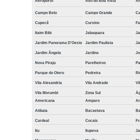
Aeroporto
Alto do Boa Vista
Al
Campo Belo
Campo Grande
C
Cupecê
Cursino
Fa
Itaim Bibi
Jabaquara
Ja
Jardim Panorama D'Oeste
Jardim Paulista
Ja
Jardim Ângela
Jardins
Jo
Nova Piraju
Parelheiros
Pa
Parque do Otero
Pedreira
Ri
Vila Alexandria
Vila Andrade
Vi
Vila Morumbi
Zona Sul
Ág
Americana
Amparo
Ar
Atibaia
Bacaetava
Ba
Cardeal
Cocais
Fr
Itu
Itupeva
Ja