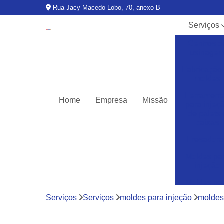
Rua Jacy Macedo Lobo, 70, anexo B
Serviços
Centros d
usinage
Fabricação
moldes
Ferrament
Home
Empresa
Missão
para injeç
de palets 
caixas
Fresadora
Moldes pa
injeção
Moldes pa
injeção d
Serviços
Serviços
moldes para injeção
moldes 
termoplásti
Moldes pa