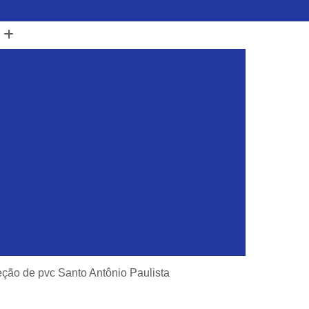
(47) 3437-2419
Fabricação de Moldes de Injeção
Fabricação de Moldes Injeção
Fabricação de Moldes para Construção Civil
bricação de Moldes para Injeção de Borracha
para Injeção de Plásticos
Fabricação de Moldes para Linha Automotiva
Fabricação de Moldes para Pecas Automotivas
dagem
Fabricação de Moldes Plásticos
Fabricação Moldes para Construção Civil
sticos
Ferramentas para Injeção de Plásticos
eção de pvc Santo Antônio Paulista
Ferramentas para Moldes de Embalagens