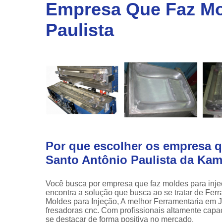
linha
Empresa Que Faz Mol
automotiv
Paulista
Prensa
hidráulic
Por que escolher os empresa q
Santo Antônio Paulista da Ka
Você busca por empresa que faz moldes para inj
encontra a solução que busca ao se tratar de Fe
Moldes para Injeção, A melhor Ferramentaria em Jo
fresadoras cnc. Com profissionais altamente capa
se destacar de forma positiva no mercado.