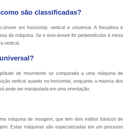
Moldagem por Injeção de Termop
 como são classificadas?
Molde Plastico Injetado
M
Moldes Plásticos de Alta Precisão
Fab
-árvore em horizontal, vertical e universal. A fresadora é
Ferramentas para Moldagem Automotiva
mesa da máquina. Se o eixo-árvore for perpendicular à mesa
Moldagem de Componentes Automot
 vertical.
Moldes Automotivos
Moldes para Injeção
universal?
Moldes para Peças Plásticas Autom
Produção de Moldes para Automóveis
Pr
amplitude de movimento se comparada a uma máquina de
ição vertical quanto na horizontal, enquanto a maioria dos
só pode ser manipulada em uma orientação.
uma máquina de moagem, que tem dois estilos básicos de
gem. Estas máquinas são especializadas em um processo