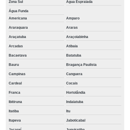
Zona Sul
Água Espraiada
Água Funda
Americana
Amparo
Araraquara
Araras
Araçatuba
Araçoiabinha
Arcadas
Atibaia
Bacaetava
Batatuba
Bauru
Bragança Paulista
Campinas
Canguera
Cardeal
Cocais
Franca
Hortolândia
Ibitiruna
Indaiatuba
Itatiba
Itu
Itupeva
Jaboticabal
Jacareí
Juquiratiba