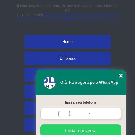
Rua Jacy Macedo Lobo, 70, anexo B - Aventureiro Joinville -
SC
CEP: 89225-890
(47) 3425-4098
(47) 3427-3206
(47)
3437-2419
(47) 3437-2419
fernando@kammoldes.com.br
Home
Empresa
Missão
Olá! Fale agora pelo WhatsApp
Serviços
Insira seu telefone
Contato
Mapa do site
Iniciar conversa