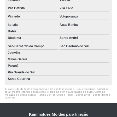
Vila Batista
Vila Élvio
Vinhedo
Votuporanga
itatiaia
Água Bonita
Bahia
Diadema
Santo André
São Bernardo do Campo
São Caetano do Sul
Joinville
Minas Gerais
Paraná
Rio Grande do Sul
Santa Catarina
O conteúdo do texto desta página é de direito reservado. Sua reprodução, parcial ou
total, mesmo citando nossos links, é proibida sem a autorização do autor. Crime de
violação de direito autoral – artigo 184 do Código Penal –
Lei 9610/98 - Lei de direitos
autorais
.
Kammoldes Moldes para Injeção