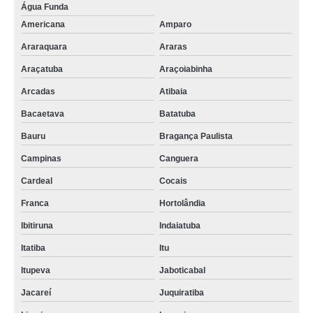
Água Funda
Americana
Amparo
Araraquara
Araras
Araçatuba
Araçoiabinha
Arcadas
Atibaia
Bacaetava
Batatuba
Bauru
Bragança Paulista
Campinas
Canguera
Cardeal
Cocais
Franca
Hortolândia
Ibitiruna
Indaiatuba
Itatiba
Itu
Itupeva
Jaboticabal
Jacareí
Juquiratiba