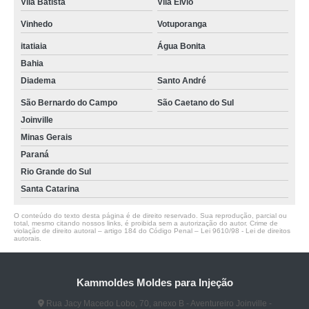
Vila Batista
Vila Élvio
Vinhedo
Votuporanga
itatiaia
Água Bonita
Bahia
Diadema
Santo André
São Bernardo do Campo
São Caetano do Sul
Joinville
Minas Gerais
Paraná
Rio Grande do Sul
Santa Catarina
O conteúdo do texto desta página é de direito reservado. Sua reprodução, parcial ou
total, mesmo citando nossos links, é proibida sem a autorização do autor. Crime de
violação de direito autoral – artigo 184 do Código Penal –
Lei 9610/98 - Lei de direitos
autorais
.
Kammoldes Moldes para Injeção
Rua Jacy Macedo Lobo, 70, anexo B - Aventureiro Joinville -