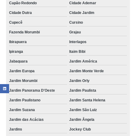
Capão Redondo
Cidade Ademar
Cidade Dutra
Cidade Jardim
Cupecê
Cursino
Fazenda Morumbi
Grajau
Ibirapuera
Interlagos
Ipiranga
Itaim Bibi
Jabaquara
Jardim América
Jardim Europa
Jardim Monte Verde
Jardim Morumbi
Jardim Orly
Jardim Panorama D'Oeste
Jardim Paulista
Jardim Paulistano
Jardim Santa Helena
Jardim Suzana
Jardim São Luiz
Jardim das Acácias
Jardim Ângela
Jardins
Jockey Club