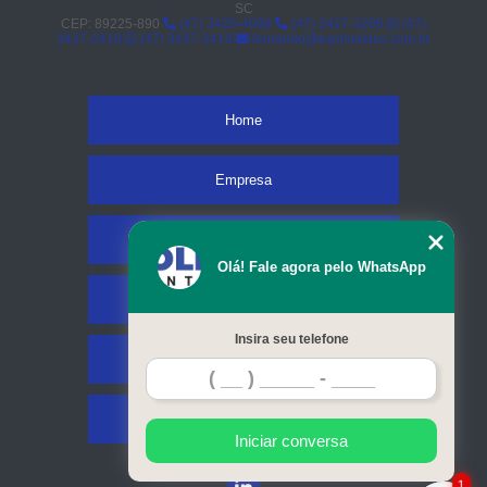
SC
CEP: 89225-890
(47) 3425-4098
(47) 3427-3206
(47)
3437-2419
(47) 3437-2419
fernando@kammoldes.com.br
Home
Empresa
Missão
Olá! Fale agora pelo WhatsApp
Serviços
Insira seu telefone
Contato
Mapa do site
Iniciar conversa
1