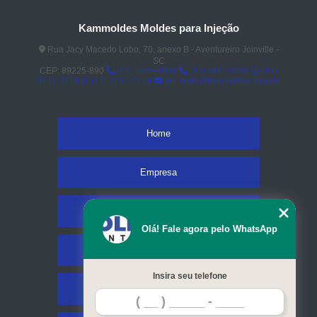
Kammoldes Moldes para Injeção
Rua Jacy Macedo Lobo, 70, anexo B - Aventureiro Joinville -
SC
CEP: 89225-890
(47) 3425-4098
(47) 3427-3206
(47)
3437-2419
(47) 3437-2419
fernando@kammoldes.com.br
Home
Empresa
Missão
Olá! Fale agora pelo WhatsApp
Serviços
Insira seu telefone
Contato