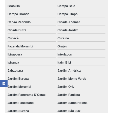
Brooklin
Campo Belo
Campo Grande
Campo Limpo
Capão Redondo
Cidade Ademar
Cidade Dutra
Cidade Jardim
Cupecê
Cursino
Fazenda Morumbi
Grajau
Ibirapuera
Interlagos
Ipiranga
Itaim Bibi
Jabaquara
Jardim América
Jardim Europa
Jardim Monte Verde
Jardim Morumbi
Jardim Orly
Jardim Panorama D'Oeste
Jardim Paulista
Jardim Paulistano
Jardim Santa Helena
Jardim Suzana
Jardim São Luiz