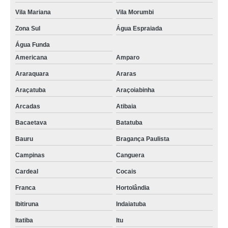
Vila Mariana
Vila Morumbi
Zona Sul
Água Espraiada
Água Funda
Americana
Amparo
Araraquara
Araras
Araçatuba
Araçoiabinha
Arcadas
Atibaia
Bacaetava
Batatuba
Bauru
Bragança Paulista
Campinas
Canguera
Cardeal
Cocais
Franca
Hortolândia
Ibitiruna
Indaiatuba
Itatiba
Itu