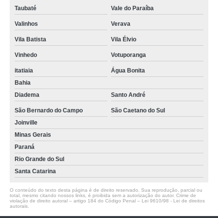
Taubaté
Vale do Paraíba
Valinhos
Verava
Vila Batista
Vila Élvio
Vinhedo
Votuporanga
itatiaia
Água Bonita
Bahia
Diadema
Santo André
São Bernardo do Campo
São Caetano do Sul
Joinville
Minas Gerais
Paraná
Rio Grande do Sul
Santa Catarina
O conteúdo do texto desta página é de direito reservado. Sua reprodução, parcial ou
total, mesmo citando nossos links, é proibida sem a autorização do autor. Crime de
violação de direito autoral – artigo 184 do Código Penal –
Lei 9610/98 - Lei de direitos
autorais
.