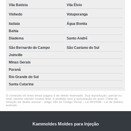
Vila Batista
Vila Élvio
Vinhedo
Votuporanga
itatiaia
Água Bonita
Bahia
Diadema
Santo André
São Bernardo do Campo
São Caetano do Sul
Joinville
Minas Gerais
Paraná
Rio Grande do Sul
Santa Catarina
O conteúdo do texto desta página é de direito reservado. Sua reprodução, parcial ou
total, mesmo citando nossos links, é proibida sem a autorização do autor. Crime de
violação de direito autoral – artigo 184 do Código Penal –
Lei 9610/98 - Lei de direitos
autorais
.
Kammoldes Moldes para Injeção