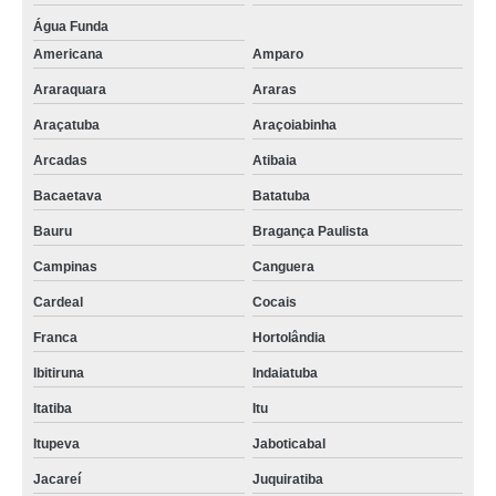
Água Funda
Americana
Amparo
Araraquara
Araras
Araçatuba
Araçoiabinha
Arcadas
Atibaia
Bacaetava
Batatuba
Bauru
Bragança Paulista
Campinas
Canguera
Cardeal
Cocais
Franca
Hortolândia
Ibitiruna
Indaiatuba
Itatiba
Itu
Itupeva
Jaboticabal
Jacareí
Juquiratiba