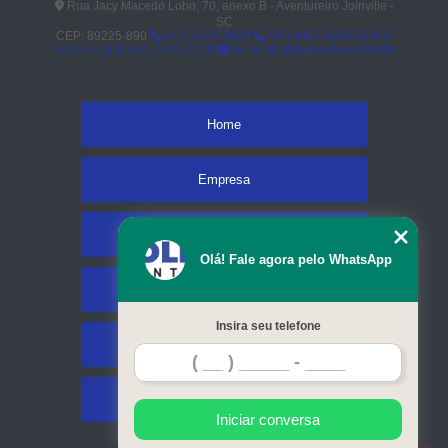
Rua Jacy Macedo Lobo, 70, anexo B - Aventureiro Joinville -
SC
CEP: 89225-890
(47) 3425-4098
(47) 3427-3206
(47)
3437-2419
(47) 3437-2419
fernando@kammoldes.com.br
Home
Empresa
Missão
Olá! Fale agora pelo WhatsApp
Serviços
Insira seu telefone
Contato
Mapa do site
Iniciar conversa