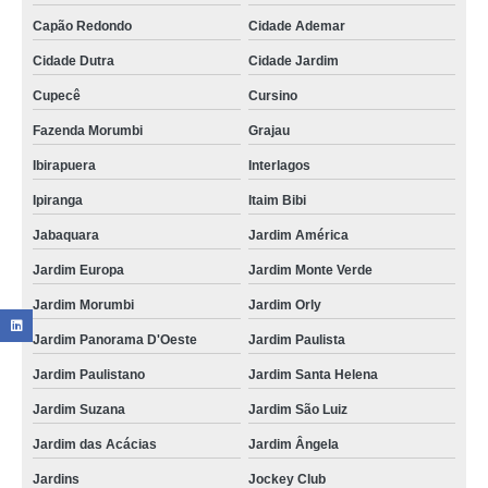
Capão Redondo
Cidade Ademar
Cidade Dutra
Cidade Jardim
Cupecê
Cursino
Fazenda Morumbi
Grajau
Ibirapuera
Interlagos
Ipiranga
Itaim Bibi
Jabaquara
Jardim América
Jardim Europa
Jardim Monte Verde
Jardim Morumbi
Jardim Orly
Jardim Panorama D'Oeste
Jardim Paulista
Jardim Paulistano
Jardim Santa Helena
Jardim Suzana
Jardim São Luiz
Jardim das Acácias
Jardim Ângela
Jardins
Jockey Club