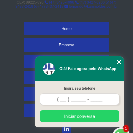
CEP: 89225-890
(47) 3425-4098
(47) 3427-3206
(47)
3437-2419
(47) 3437-2419
fernando@kammoldes.com.br
Home
Empresa
Missão
Olá! Fale agora pelo WhatsApp
Serviços
Insira seu telefone
Contato
Mapa do site
Iniciar conversa
1