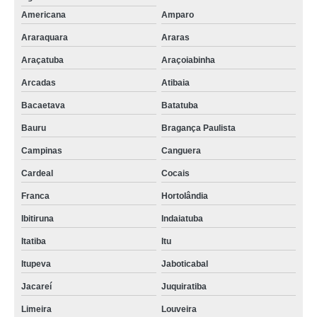
Americana
Amparo
Araraquara
Araras
Araçatuba
Araçoiabinha
Arcadas
Atibaia
Bacaetava
Batatuba
Bauru
Bragança Paulista
Campinas
Canguera
Cardeal
Cocais
Franca
Hortolândia
Ibitiruna
Indaiatuba
Itatiba
Itu
Itupeva
Jaboticabal
Jacareí
Juquiratiba
Limeira
Louveira