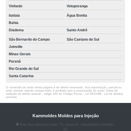
Vinhedo
Votuporanga
itatiaia
Água Bonita
Bahia
Diadema
Santo André
São Bernardo do Campo
São Caetano do Sul
Joinville
Minas Gerais
Paraná
Rio Grande do Sul
Santa Catarina
O conteúdo do texto desta página é de direito reservado. Sua reprodução, parcial ou
total, mesmo citando nossos links, é proibida sem a autorização do autor. Crime de
violação de direito autoral – artigo 184 do Código Penal –
Lei 9610/98 - Lei de direitos
autorais
.
Kammoldes Moldes para Injeção
Rua Jacy Macedo Lobo, 70, anexo B - Aventureiro Joinville -
SC