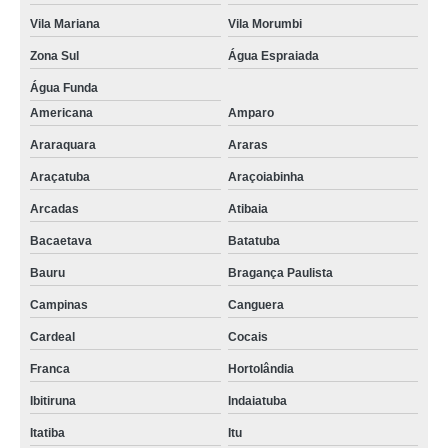
Vila Mariana
Vila Morumbi
Zona Sul
Água Espraiada
Água Funda
Americana
Amparo
Araraquara
Araras
Araçatuba
Araçoiabinha
Arcadas
Atibaia
Bacaetava
Batatuba
Bauru
Bragança Paulista
Campinas
Canguera
Cardeal
Cocais
Franca
Hortolândia
Ibitiruna
Indaiatuba
Itatiba
Itu