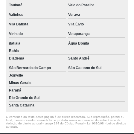
Taubaté
Vale do Paraíba
Valinhos
Verava
Vila Batista
Vila Élvio
Vinhedo
Votuporanga
itatiaia
Água Bonita
Bahia
Diadema
Santo André
São Bernardo do Campo
São Caetano do Sul
Joinville
Minas Gerais
Paraná
Rio Grande do Sul
Santa Catarina
O conteúdo do texto desta página é de direito reservado. Sua reprodução, parcial ou
total, mesmo citando nossos links, é proibida sem a autorização do autor. Crime de
violação de direito autoral – artigo 184 do Código Penal –
Lei 9610/98 - Lei de direitos
autorais
.