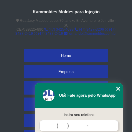
Kammoldes Moldes para Injeção
Rua Jacy Macedo Lobo, 70, anexo B - Aventureiro Joinville -
SC
CEP: 89225-890
(47) 3425-4098
(47) 3427-3206
(47)
3437-2419
(47) 3437-2419
fernando@kammoldes.com.br
Home
Empresa
Missão
Olá! Fale agora pelo WhatsApp
Serviços
Insira seu telefone
Contato