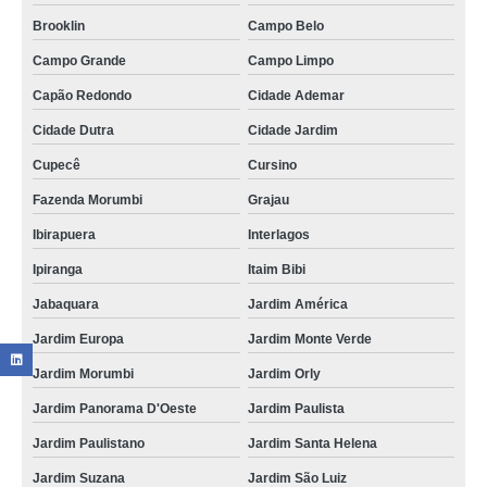
Brooklin
Campo Belo
Campo Grande
Campo Limpo
Capão Redondo
Cidade Ademar
Cidade Dutra
Cidade Jardim
Cupecê
Cursino
Fazenda Morumbi
Grajau
Ibirapuera
Interlagos
Ipiranga
Itaim Bibi
Jabaquara
Jardim América
Jardim Europa
Jardim Monte Verde
Jardim Morumbi
Jardim Orly
Jardim Panorama D'Oeste
Jardim Paulista
Jardim Paulistano
Jardim Santa Helena
Jardim Suzana
Jardim São Luiz