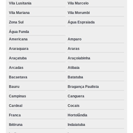
Vila Lusitania
Vila Marcelo
Vila Mariana
Vila Morumbi
Zona Sul
Água Espraiada
Água Funda
Americana
Amparo
Araraquara
Araras
Araçatuba
Araçoiabinha
Arcadas
Atibaia
Bacaetava
Batatuba
Bauru
Bragança Paulista
Campinas
Canguera
Cardeal
Cocais
Franca
Hortolândia
Ibitiruna
Indaiatuba