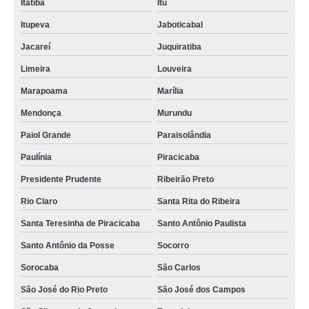
Itatiba
Itu
Itupeva
Jaboticabal
Jacareí
Juquiratiba
Limeira
Louveira
Marapoama
Marília
Mendonça
Murundu
Paiol Grande
Paraisolândia
Paulínia
Piracicaba
Presidente Prudente
Ribeirão Preto
Rio Claro
Santa Rita do Ribeira
Santa Teresinha de Piracicaba
Santo Antônio Paulista
Santo Antônio da Posse
Socorro
Sorocaba
São Carlos
São José do Rio Preto
São José dos Campos