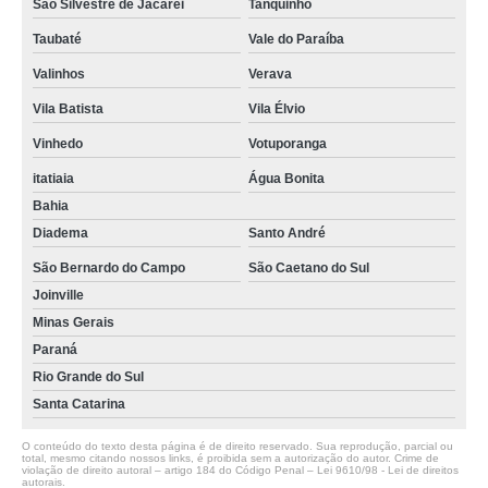
São Silvestre de Jacarei
Tanquinho
Taubaté
Vale do Paraíba
Valinhos
Verava
Vila Batista
Vila Élvio
Vinhedo
Votuporanga
itatiaia
Água Bonita
Bahia
Diadema
Santo André
São Bernardo do Campo
São Caetano do Sul
Joinville
Minas Gerais
Paraná
Rio Grande do Sul
Santa Catarina
O conteúdo do texto desta página é de direito reservado. Sua reprodução, parcial ou
total, mesmo citando nossos links, é proibida sem a autorização do autor. Crime de
violação de direito autoral – artigo 184 do Código Penal –
Lei 9610/98 - Lei de direitos
autorais
.