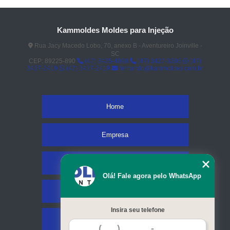
Kammoldes Moldes para Injeção
Rua Jacy Macedo Lobo, 70, anexo B - Aventureiro Joinville -
SC
CEP: 89225-890
(47) 3425-4098
(47) 3427-3206
(47)
3437-2419
(47) 3437-2419
fernando@kammoldes.com.br
Home
Empresa
Missão
Olá! Fale agora pelo WhatsApp
Serviços
Insira seu telefone
Contato