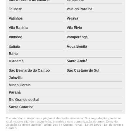
Taubaté
Vale do Paraíba
Valinhos
Verava
Vila Batista
Vila Élvio
Vinhedo
Votuporanga
itatiaia
Água Bonita
Bahia
Diadema
Santo André
São Bernardo do Campo
São Caetano do Sul
Joinville
Minas Gerais
Paraná
Rio Grande do Sul
Santa Catarina
O conteúdo do texto desta página é de direito reservado. Sua reprodução, parcial ou
total, mesmo citando nossos links, é proibida sem a autorização do autor. Crime de
violação de direito autoral – artigo 184 do Código Penal –
Lei 9610/98 - Lei de direitos
autorais
.