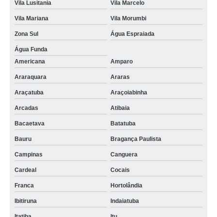
Vila Lusitania
Vila Marcelo
Vila Mariana
Vila Morumbi
Zona Sul
Água Espraiada
Água Funda
Americana
Amparo
Araraquara
Araras
Araçatuba
Araçoiabinha
Arcadas
Atibaia
Bacaetava
Batatuba
Bauru
Bragança Paulista
Campinas
Canguera
Cardeal
Cocais
Franca
Hortolândia
Ibitiruna
Indaiatuba
Itatiba
Itu