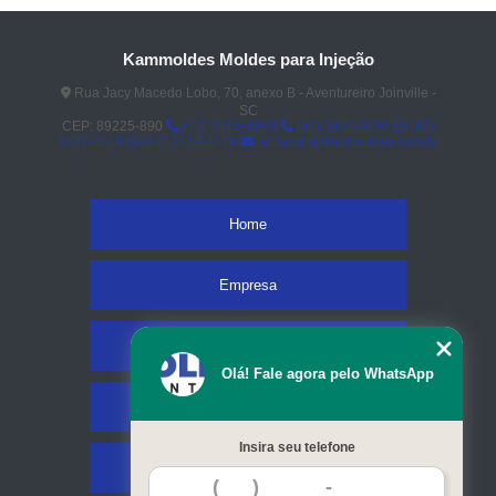
Kammoldes Moldes para Injeção
Rua Jacy Macedo Lobo, 70, anexo B - Aventureiro Joinville -
SC
CEP: 89225-890
(47) 3425-4098
(47) 3427-3206
(47)
3437-2419
(47) 3437-2419
fernando@kammoldes.com.br
Home
Empresa
Missão
Olá! Fale agora pelo WhatsApp
Serviços
Insira seu telefone
Contato