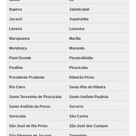
Itupeva
Jaboticabal
Jacareí
Juquiratiba
Limeira
Louveira
Marapoama
Marília
Mendonça
Murundu
Paiol Grande
Paraisolândia
Paulínia
Piracicaba
Presidente Prudente
Ribeirão Preto
Rio Claro
Santa Rita do Ribeira
Santa Teresinha de Piracicaba
Santo Antônio Paulista
Santo Antônio da Posse
Socorro
Sorocaba
São Carlos
São José do Rio Preto
São José dos Campos
São Silvestre de Jacarei
Tanquinho