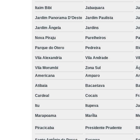
Itaim Bibi
Jabaquara
Ja
Jardim Panorama D'Oeste
Jardim Paulista
Ja
Jardim Ângela
Jardins
Jo
Nova Piraju
Parelheiros
Pa
Parque do Otero
Pedreira
Ri
Vila Alexandria
Vila Andrade
Vi
Vila Morumbi
Zona Sul
Ág
Americana
Amparo
Ar
Atibaia
Bacaetava
Ba
Cardeal
Cocais
Fr
Itu
Itupeva
Ja
Marapoama
Marília
M
Piracicaba
Presidente Prudente
Ri
Santo Antônio da Posse
Socorro
So