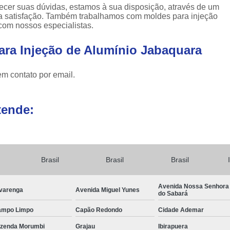
ecer suas dúvidas, estamos à sua disposição, através de um
 satisfação. Também trabalhamos com moldes para injeção
 com nossos especialistas.
ara Injeção de Alumínio Jabaquara
em contato por email.
tende:
Brasil
Brasil
Brasil
Avenida Nossa Senhora
varenga
Avenida Miguel Yunes
do Sabará
ampo Limpo
Capão Redondo
Cidade Ademar
zenda Morumbi
Grajau
Ibirapuera