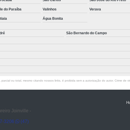
le do Paraíba
Valinhos
Verava
atiaia
Água Bonita
dré
São Bernardo do Campo
parcial ou total, mesmo citando nossos links, é proibida sem a autorização do autor. Crime de vi
H
iro Joinville -
27-3206
(47)