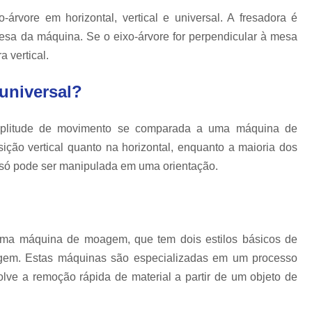
Moldagem por Injeção de Termop
-árvore em horizontal, vertical e universal. A fresadora é
Molde Plastico Injetado
M
mesa da máquina. Se o eixo-árvore for perpendicular à mesa
Moldes Plásticos de Alta Precisão
Fab
 vertical.
Ferramentas para Moldagem Automotiva
universal?
Moldagem de Componentes Automot
Moldes Automotivos
Moldes para Injeção
amplitude de movimento se comparada a uma máquina de
ição vertical quanto na horizontal, enquanto a maioria dos
Moldes para Peças Plásticas Autom
só pode ser manipulada em uma orientação.
Produção de Moldes para Automóveis
Pr
uma máquina de moagem, que tem dois estilos básicos de
gem. Estas máquinas são especializadas em um processo
 a remoção rápida de material a partir de um objeto de