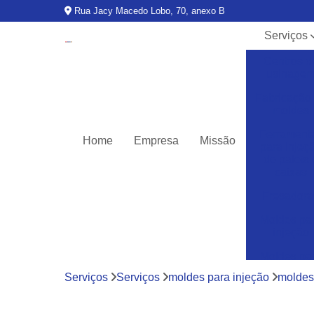
Rua Jacy Macedo Lobo, 70, anexo B
Serviços
Centros d
usinage
Fabricação
moldes
Ferrament
Home
Empresa
Missão
para injeç
de palets 
caixas
Fresadora
Moldes pa
injeção
Moldes pa
injeção d
Serviços
Serviços
moldes para injeção
moldes 
termoplásti
Moldes pa