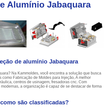
de Alumínio Jabaquara
Injeção de Plásticos para Caixas
a
Injeção de Termoplásticos para Caixas
a
Moldes para Caixas Plásticas
Produção de Moldes para Paletes
Moldes para Injeção de Alumínio
Moldes para Injeção de Espuma
Moldes para Injeção de Plástico
jeção de alumínio Jabaquara
Moldes para Injeção de Pvc
Moldes para Injeção de Termoplástico
quara? Na Kammoldes, você encontra a solução que busca
os como Fabricação de Moldes para Injeção, A melhor
Moldes para Injeção Plástica
dráulica, centros de usinagem, fresadoras cnc. Com
Empresa de Moldes Plasticos
Fe
es modernas, a organização é capaz de se destacar de forma
Injeção de Moldes Plastic
 como são classificadas?
Moldagem de Peças Plásticas por I