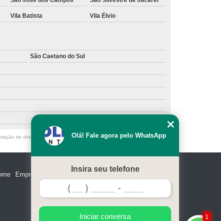
Vila Batista
Vila Élvio
São Caetano do Sul
Olá! Fale agora pelo WhatsApp
olação de direito autoral – artigo 184 do Código Penal –
Lei 9610/98 - Lei
Insira seu telefone
ome
Empresa
Missão
Serviços
Contato
Mapa do site
Iniciar conversa
1