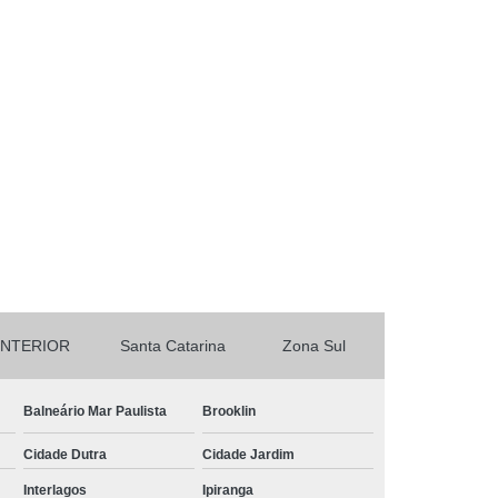
INTERIOR
Santa Catarina
Zona Sul
Balneário Mar Paulista
Brooklin
Cidade Dutra
Cidade Jardim
Interlagos
Ipiranga