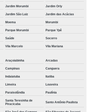
Jardim Morumbi
Jardim Orly
Jardim São Luiz
Jardim das Acácias
Moema
Morumbi
Parque Morumbi
Parque Ypê
Saúde
Socorro
Vila Marcelo
Vila Mariana
Araçoiabinha
Arcadas
Campinas
Canguera
Indaiatuba
Itatiba
Limeira
Louveira
Paraisolândia
Paulínia
Santa Teresinha de
Santo Antônio Paulista
Piracicaba
São José dos Campos
São Silvestre de Jacarei