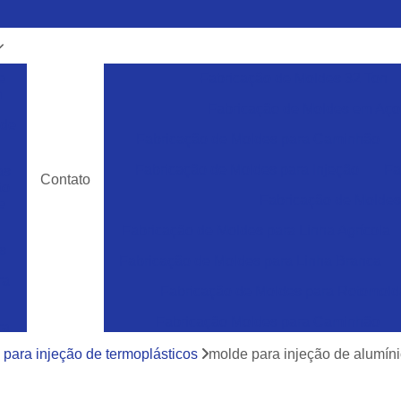
e
Fabricação de Moldes 32 Ton
m
Fabricação de Moldes em Aço
 de
Fabricação de Moldes para Caminhão
Fabricação de Moldes para Injeção
Fa
as
Contato
ão
Fabricação de Moldes 
e
Fabricação de Moldes para Linha Agrícola
s
Fabricação de Moldes para Linha Branca
ra
Fabricação de Moldes para Rotomol
Fabricação Moldes para Caminhão
ra
e
Ferramentas Industriais para Injeção de Plá
para injeção de termoplásticos
molde para injeção de alumín
cos
Ferramentas para Moldagem de Paletes
ra