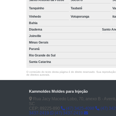
Tanquinho
Taubaté
Va
Vinhedo
Votuporanga
it
Bahia
Diadema
Santo An
Joinville
Minas Gerais
Paraná
Rio Grande do Sul
Santa Catarina
O conteúdo do texto desta página é de direito reservado. Sua reprodução, 
de direitos autorais
.
Kammoldes Moldes para Injeção
Rua Jacy Macedo Lobo, 70, anexo B - Aventure
SC
CEP: 89225-890
(47) 3425-4098
(47) 34
3437-2419
(47) 3437-2419