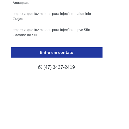
lástico
Molde de Injeção Plastica
Araraquara
oldes para Injeção de Plásticos
empresa que faz moldes para injeção de alumínio
Grajau
ricação de Moldes para Indústria Automotiva
empresa que faz moldes para injeção de pvc São
Injeção de Termoplástico para Automóveis
Caetano do Sul
ivos
Moldagem de Peças Automotivas
empresa que faz moldes para injeção de silicone
 Automotiva
Moldes para Peças Automotivas
Araçatuba
Entre em contato
otivas
Moldes Plásticos Automotivos
(47) 3437-2419
odução de Moldes para Indústria de Automóveis