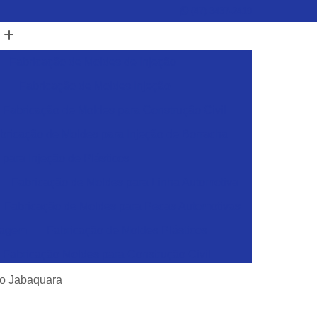
(47) 3437-2419
Fabricação de Moldes de Injeção
Fabricação de Moldes Injeção
Fabricação de Moldes para Construção Civil
bricação de Moldes para Injeção de Borracha
para Injeção de Plásticos
Fabricação de Moldes para Linha Automotiva
Fabricação de Moldes para Pecas Automotivas
dagem
Fabricação de Moldes Plásticos
Fabricação Moldes para Construção Civil
sticos
Ferramentas para Injeção de Plásticos
io Jabaquara
Ferramentas para Moldes de Embalagens