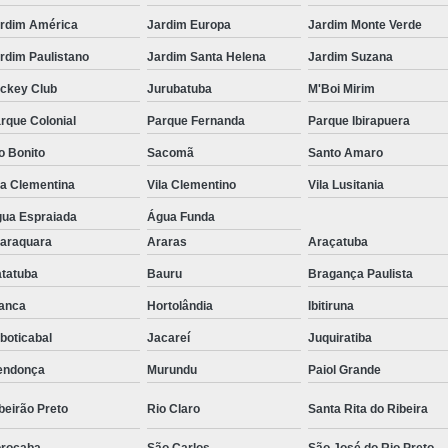
rdim América
Jardim Europa
Jardim Monte Verde
rdim Paulistano
Jardim Santa Helena
Jardim Suzana
ckey Club
Jurubatuba
M'Boi Mirim
rque Colonial
Parque Fernanda
Parque Ibirapuera
o Bonito
Sacomã
Santo Amaro
la Clementina
Vila Clementino
Vila Lusitania
ua Espraiada
Água Funda
araquara
Araras
Araçatuba
tatuba
Bauru
Bragança Paulista
anca
Hortolândia
Ibitiruna
boticabal
Jacareí
Juquiratiba
endonça
Murundu
Paiol Grande
beirão Preto
Rio Claro
Santa Rita do Ribeira
rocaba
São Carlos
São José do Rio Preto