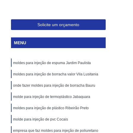
Injeção de Plásticos para Embalagem
Moldagem de Caixas Plásticas por Injeção
Moldes para Paletes Plásticos
Solicite um orçamento
Produção de Paletes Plásticos por Injeção
MENU
Moldes para Injeção de Borracha
Moldes para Injeção de Peças Plásticas
moldes para injeção de espuma Jardim Paulista
Moldes para Injeção de Poliuretano
Moldes para Injeção de Silicone
moldes para injeção de borracha valor Vila Lusitania
Moldes para Injeção de Termoplásticos
onde fazer moldes para injeção de borracha Bauru
Moldes para Injeção Termoplásticos
molde para injeção de termoplástico Jabaquara
rramentas para Moldagem de Plásticos
moldes para injeção de plástico Ribeirão Preto
os
Injeção de Termoplástico
molde para injeção de pvc Cocais
njeção
Moldagem de Termoplásticos
empresa que faz moldes para injeção de poliuretano