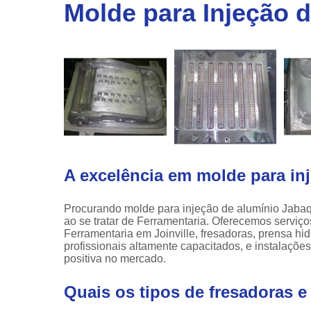
linha
Molde para Injeção 
automotiv
Prensa
hidráulic
A excelência em molde para in
Procurando molde para injeção de alumínio Jaba
ao se tratar de Ferramentaria. Oferecemos serviç
Ferramentaria em Joinville, fresadoras, prensa hi
profissionais altamente capacitados, e instalaçõ
positiva no mercado.
Quais os tipos de fresadoras e