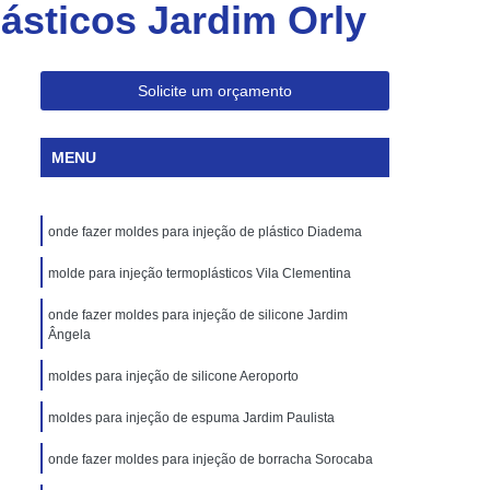
ásticos Jardim Orly
Injeção de Plásticos para Embalagem
Moldagem de Caixas Plásticas por Injeção
Moldes para Paletes Plásticos
Solicite um orçamento
Produção de Paletes Plásticos por Injeção
MENU
Moldes para Injeção de Borracha
Moldes para Injeção de Peças Plásticas
onde fazer moldes para injeção de plástico Diadema
Moldes para Injeção de Poliuretano
Moldes para Injeção de Silicone
molde para injeção termoplásticos Vila Clementina
Moldes para Injeção de Termoplásticos
onde fazer moldes para injeção de silicone Jardim
Ângela
Moldes para Injeção Termoplásticos
moldes para injeção de silicone Aeroporto
rramentas para Moldagem de Plásticos
moldes para injeção de espuma Jardim Paulista
os
Injeção de Termoplástico
njeção
onde fazer moldes para injeção de borracha Sorocaba
Moldagem de Termoplásticos