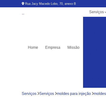
Rua Jacy Macedo Lobo, 70, anexo B
Serviços
Centros d
usinage
Fabricação
moldes
Ferrament
Home
Empresa
Missão
para injeç
de palets 
caixas
Fresadora
Moldes pa
injeção
Moldes pa
injeção d
Serviços
Serviços
moldes para injeção
moldes 
termoplásti
Moldes pa