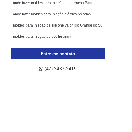
lástico
Molde de Injeção Plastica
onde fazer moldes para injeção de borracha Bauru
oldes para Injeção de Plásticos
onde fazer moldes para injeção plástica Arcadas
ricação de Moldes para Indústria Automotiva
moldes para injeção de silicone valor Rio Grande do Sul
Injeção de Termoplástico para Automóveis
moldes para injeção de pvc Ipiranga
ivos
Moldagem de Peças Automotivas
 Automotiva
Moldes para Peças Automotivas
Entre em contato
otivas
Moldes Plásticos Automotivos
(47) 3437-2419
odução de Moldes para Indústria de Automóveis