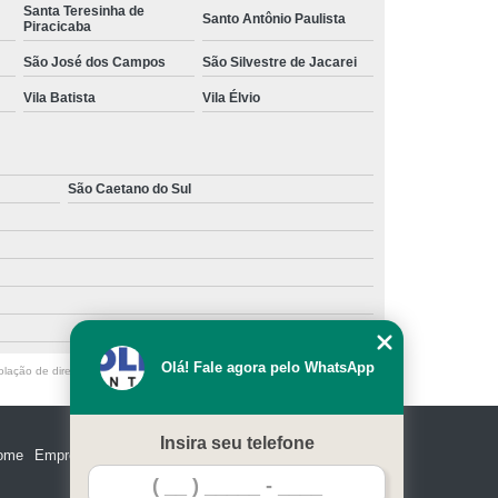
Santa Teresinha de
Santo Antônio Paulista
Piracicaba
São José dos Campos
São Silvestre de Jacarei
Vila Batista
Vila Élvio
São Caetano do Sul
Olá! Fale agora pelo WhatsApp
olação de direito autoral – artigo 184 do Código Penal –
Lei 9610/98 - Lei
Insira seu telefone
ome
Empresa
Missão
Serviços
Contato
Mapa do site