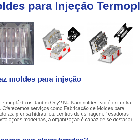
des para Injeção Termopl
Injeção de Plásticos para Caixas
a
Injeção de Termoplásticos para Caixas
a
Moldes para Caixas Plásticas
Produção de Moldes para Paletes
Moldes para Injeção de Alumínio
Moldes para Injeção de Espuma
Moldes para Injeção de Plástico
az moldes para injeção
Moldes para Injeção de Pvc
Moldes para Injeção de Termoplástico
Moldes para Injeção Plástica
 termoplásticos Jardim Orly? Na Kammoldes, você encontra
ia. Oferecemos serviços como Fabricação de Moldes para
Empresa de Moldes Plasticos
Fe
adoras, prensa hidráulica, centros de usinagem, fresadoras
instalações modernas, a organização é capaz de se destacar
Injeção de Moldes Plastic
Moldagem de Peças Plásticas por I