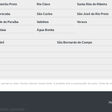
beirão Preto
Rio Claro
Santa Rita do Ribeira
rocaba
São Carlos
São José do Rio Preto
le do Paraíba
Valinhos
Verava
atiaia
Água Bonita
dré
São Bernardo do Campo
parcial ou total, mesmo citando nossos links, é proibida sem a autorização do autor. Crime de vi
H
iro Joinville -