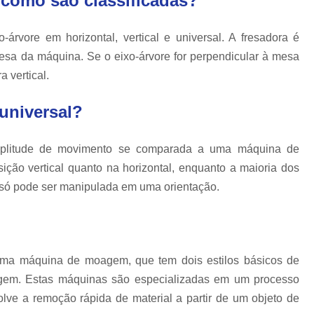
 como são classificadas?
Moldagem por Injeção de Termop
Molde Plastico Injetado
M
-árvore em horizontal, vertical e universal. A fresadora é
Moldes Plásticos de Alta Precisão
Fab
mesa da máquina. Se o eixo-árvore for perpendicular à mesa
 vertical.
Ferramentas para Moldagem Automotiva
Moldagem de Componentes Automot
universal?
Moldes Automotivos
Moldes para Injeção
Moldes para Peças Plásticas Autom
amplitude de movimento se comparada a uma máquina de
ição vertical quanto na horizontal, enquanto a maioria dos
Produção de Moldes para Automóveis
Pr
só pode ser manipulada em uma orientação.
uma máquina de moagem, que tem dois estilos básicos de
gem. Estas máquinas são especializadas em um processo
 a remoção rápida de material a partir de um objeto de