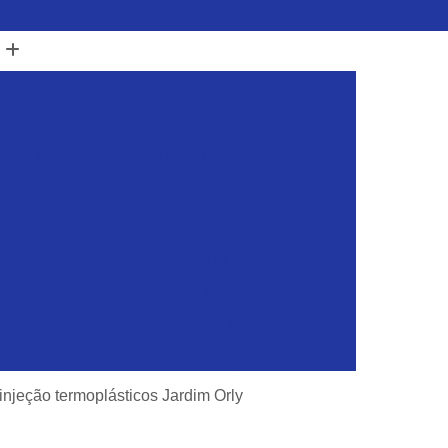
(47) 3437-2419
Fabricação de Moldes de Injeção
Fabricação de Moldes Injeção
Fabricação de Moldes para Construção Civil
bricação de Moldes para Injeção de Borracha
para Injeção de Plásticos
Fabricação de Moldes para Linha Automotiva
Fabricação de Moldes para Pecas Automotivas
dagem
Fabricação de Moldes Plásticos
Fabricação Moldes para Construção Civil
sticos
Ferramentas para Injeção de Plásticos
njeção termoplásticos Jardim Orly
Ferramentas para Moldes de Embalagens