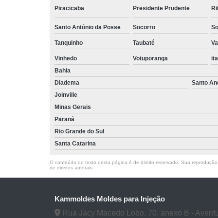
Piracicaba
Presidente Prudente
Ri
Santo Antônio da Posse
Socorro
So
Tanquinho
Taubaté
Va
Vinhedo
Votuporanga
it
Bahia
Diadema
Santo An
Joinville
Minas Gerais
Paraná
Rio Grande do Sul
Santa Catarina
O conteúdo do texto desta página é de direito reservado. Sua reprodução, 
de direitos autorais
.
Kammoldes Moldes para Injeção
Rua Jacy Macedo Lobo, 70, anexo B - Aventure