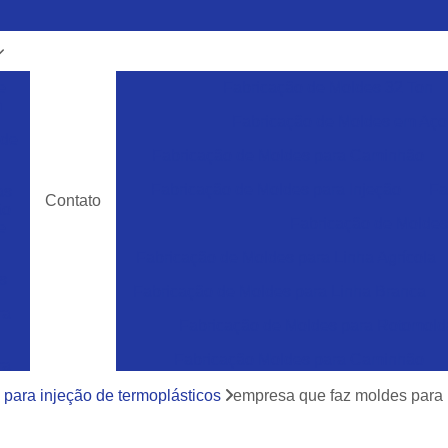
e
Fabricação de Moldes 32 Ton
m
Fabricação de Moldes em Aço
 de
Fabricação de Moldes para Caminhão
Fabricação de Moldes para Injeção
Fa
as
Contato
ão
Fabricação de Moldes 
e
Fabricação de Moldes para Linha Agrícola
s
Fabricação de Moldes para Linha Branca
ra
Fabricação de Moldes para Rotomol
Fabricação Moldes para Caminhão
ra
e
Ferramentas Industriais para Injeção de Plá
para injeção de termoplásticos
empresa que faz moldes para i
cos
Ferramentas para Moldagem de Paletes
ra