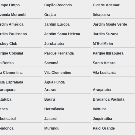
ampo Limpo
Capão Redondo
Cidade Ademar
zenda Morumbi
Grajau
Ibirapuera
rdim América
Jardim Europa
Jardim Monte Verde
rdim Paulistano
Jardim Santa Helena
Jardim Suzana
ckey Club
Jurubatuba
M'Boi Mirim
rque Colonial
Parque Fernanda
Parque Ibirapuera
o Bonito
Sacomã
Santo Amaro
la Clementina
Vila Clementino
Vila Lusitania
ua Espraiada
Água Funda
araquara
Araras
Araçatuba
tatuba
Bauru
Bragança Paulista
anca
Hortolândia
Ibitiruna
boticabal
Jacareí
Juquiratiba
endonça
Murundu
Paiol Grande