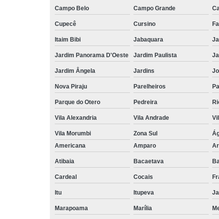
Campo Belo
Campo Grande
C
Cupecê
Cursino
Fa
Itaim Bibi
Jabaquara
Ja
Jardim Panorama D'Oeste
Jardim Paulista
Ja
Jardim Ângela
Jardins
Jo
Nova Piraju
Parelheiros
Pa
Parque do Otero
Pedreira
Ri
Vila Alexandria
Vila Andrade
Vi
Vila Morumbi
Zona Sul
Ág
Americana
Amparo
Ar
Atibaia
Bacaetava
Ba
Cardeal
Cocais
Fr
Itu
Itupeva
Ja
Marapoama
Marília
M