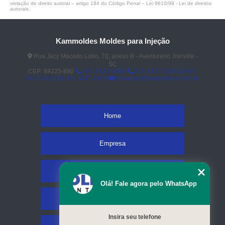
violação de direito autoral – artigo 184 do Código Penal –
Lei 9610/98 - Lei de direitos
autorais
.
Kammoldes Moldes para Injeção
Rua Jacy Macedo Lobo, 70, anexo B - Aventureiro Joinville -
SC
CEP: 89225-890
(47) 3425-4098
(47) 3427-3206
(47)
3437-2419
(47) 3437-2419
fernando@kammoldes.com.br
Home
Empresa
Missão
Olá! Fale agora pelo WhatsApp
Serviços
Insira seu telefone