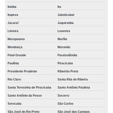
Itatiba
Itu
Itupeva
Jaboticabal
Jacareí
Juquiratiba
Limeira
Louveira
Marapoama
Marília
Mendonça
Murundu
Paiol Grande
Paraisolândia
Paulínia
Piracicaba
Presidente Prudente
Ribeirão Preto
Rio Claro
Santa Rita do Ribeira
Santa Teresinha de Piracicaba
Santo Antônio Paulista
Santo Antônio da Posse
Socorro
Sorocaba
São Carlos
São José do Rio Preto
São José dos Campos