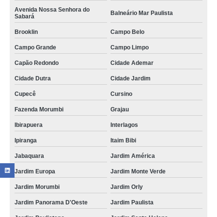
Avenida Nossa Senhora do
Balneário Mar Paulista
Sabará
Brooklin
Campo Belo
Campo Grande
Campo Limpo
Capão Redondo
Cidade Ademar
Cidade Dutra
Cidade Jardim
Cupecê
Cursino
Fazenda Morumbi
Grajau
Ibirapuera
Interlagos
Ipiranga
Itaim Bibi
Jabaquara
Jardim América
Jardim Europa
Jardim Monte Verde
Jardim Morumbi
Jardim Orly
Jardim Panorama D'Oeste
Jardim Paulista