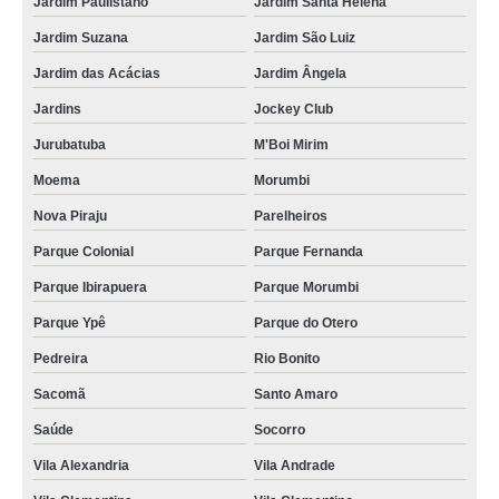
Jardim Paulistano
Jardim Santa Helena
Jardim Suzana
Jardim São Luiz
Jardim das Acácias
Jardim Ângela
Jardins
Jockey Club
Jurubatuba
M'Boi Mirim
Moema
Morumbi
Nova Piraju
Parelheiros
Parque Colonial
Parque Fernanda
Parque Ibirapuera
Parque Morumbi
Parque Ypê
Parque do Otero
Pedreira
Rio Bonito
Sacomã
Santo Amaro
Saúde
Socorro
Vila Alexandria
Vila Andrade