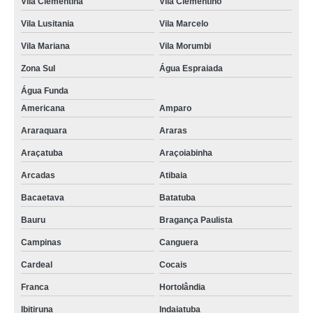
Vila Clementina
Vila Clementino
Vila Lusitania
Vila Marcelo
Vila Mariana
Vila Morumbi
Zona Sul
Água Espraiada
Água Funda
Americana
Amparo
Araraquara
Araras
Araçatuba
Araçoiabinha
Arcadas
Atibaia
Bacaetava
Batatuba
Bauru
Bragança Paulista
Campinas
Canguera
Cardeal
Cocais
Franca
Hortolândia
Ibitiruna
Indaiatuba