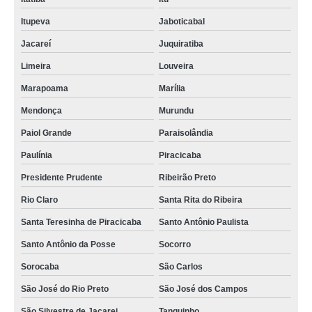
Itupeva
Jaboticabal
Jacareí
Juquiratiba
Limeira
Louveira
Marapoama
Marília
Mendonça
Murundu
Paiol Grande
Paraisolândia
Paulínia
Piracicaba
Presidente Prudente
Ribeirão Preto
Rio Claro
Santa Rita do Ribeira
Santa Teresinha de Piracicaba
Santo Antônio Paulista
Santo Antônio da Posse
Socorro
Sorocaba
São Carlos
São José do Rio Preto
São José dos Campos
São Silvestre de Jacarei
Tanquinho