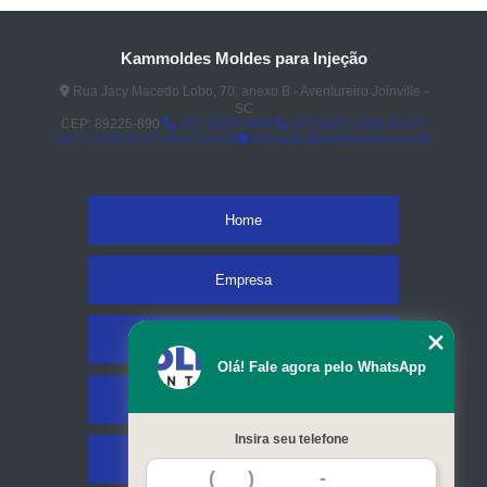
Kammoldes Moldes para Injeção
Rua Jacy Macedo Lobo, 70, anexo B - Aventureiro Joinville -
SC
CEP: 89225-890
(47) 3425-4098
(47) 3427-3206
(47)
3437-2419
(47) 3437-2419
fernando@kammoldes.com.br
Home
Empresa
Missão
Olá! Fale agora pelo WhatsApp
Serviços
Insira seu telefone
Contato