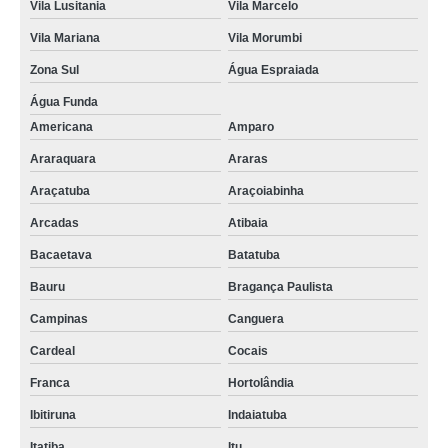
Vila Lusitania
Vila Marcelo
Vila Mariana
Vila Morumbi
Zona Sul
Água Espraiada
Água Funda
Americana
Amparo
Araraquara
Araras
Araçatuba
Araçoiabinha
Arcadas
Atibaia
Bacaetava
Batatuba
Bauru
Bragança Paulista
Campinas
Canguera
Cardeal
Cocais
Franca
Hortolândia
Ibitiruna
Indaiatuba
Itatiba
Itu