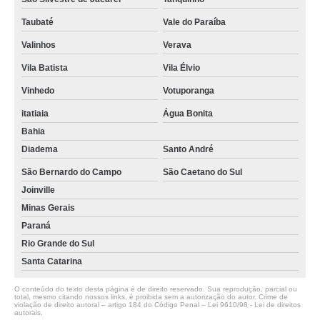
Taubaté
Vale do Paraíba
Valinhos
Verava
Vila Batista
Vila Élvio
Vinhedo
Votuporanga
itatiaia
Água Bonita
Bahia
Diadema
Santo André
São Bernardo do Campo
São Caetano do Sul
Joinville
Minas Gerais
Paraná
Rio Grande do Sul
Santa Catarina
O conteúdo do texto desta página é de direito reservado. Sua reprodução, parcial ou
total, mesmo citando nossos links, é proibida sem a autorização do autor. Crime de
violação de direito autoral – artigo 184 do Código Penal –
Lei 9610/98 - Lei de direitos
autorais
.