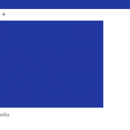
(47) 3437-2419
Fabricação de Moldes de Injeção
Fabricação de Moldes Injeção
Fabricação de Moldes para Construção Civil
bricação de Moldes para Injeção de Borracha
para Injeção de Plásticos
Fabricação de Moldes para Linha Automotiva
Fabricação de Moldes para Pecas Automotivas
dagem
Fabricação de Moldes Plásticos
Fabricação Moldes para Construção Civil
sticos
Ferramentas para Injeção de Plásticos
rília
Ferramentas para Moldes de Embalagens