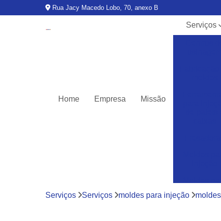
Rua Jacy Macedo Lobo, 70, anexo B
Serviços
Centros d
usinage
Fabricação
moldes
Ferrament
Home
Empresa
Missão
para injeç
de palets 
caixas
Fresadora
Moldes pa
injeção
Moldes pa
injeção d
Serviços
Serviços
moldes para injeção
moldes 
termoplásti
Moldes pa