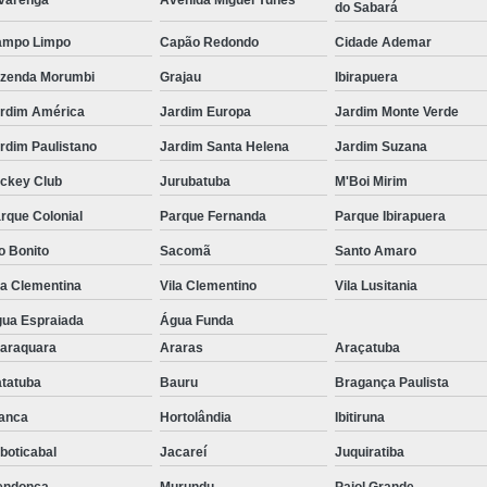
varenga
Avenida Miguel Yunes
do Sabará
ampo Limpo
Capão Redondo
Cidade Ademar
zenda Morumbi
Grajau
Ibirapuera
rdim América
Jardim Europa
Jardim Monte Verde
rdim Paulistano
Jardim Santa Helena
Jardim Suzana
ckey Club
Jurubatuba
M'Boi Mirim
rque Colonial
Parque Fernanda
Parque Ibirapuera
o Bonito
Sacomã
Santo Amaro
la Clementina
Vila Clementino
Vila Lusitania
ua Espraiada
Água Funda
araquara
Araras
Araçatuba
tatuba
Bauru
Bragança Paulista
anca
Hortolândia
Ibitiruna
boticabal
Jacareí
Juquiratiba