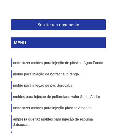
Injeção de Plásticos para Embalagem
Moldagem de Caixas Plásticas por Injeção
Moldes para Paletes Plásticos
Solicite um orçamento
Produção de Paletes Plásticos por Injeção
MENU
Moldes para Injeção de Borracha
Moldes para Injeção de Peças Plásticas
onde fazer moldes para injeção de plástico Água Funda
Moldes para Injeção de Poliuretano
Moldes para Injeção de Silicone
molde para injeção de borracha Ipiranga
Moldes para Injeção de Termoplásticos
molde para injeção de pvc Sorocaba
Moldes para Injeção Termoplásticos
moldes para injeção de poliuretano valor Santo André
rramentas para Moldagem de Plásticos
onde fazer moldes para injeção plástica Arcadas
os
Injeção de Termoplástico
empresa que faz moldes para injeção de espuma
njeção
Jabaquara
Moldagem de Termoplásticos