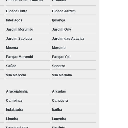
Balneário Mar Paulista
Brooklin
Cidade Dutra
Cidade Jardim
Interlagos
Ipiranga
Jardim Morumbi
Jardim Orly
Jardim São Luiz
Jardim das Acácias
Moema
Morumbi
Parque Morumbi
Parque Ypê
Saúde
Socorro
Vila Marcelo
Vila Mariana
Araçoiabinha
Arcadas
Campinas
Canguera
Indaiatuba
Itatiba
Limeira
Louveira