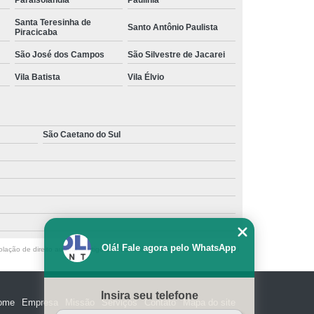
Paraisolândia
Paulínia
Santa Teresinha de
Santo Antônio Paulista
Piracicaba
São José dos Campos
São Silvestre de Jacarei
Vila Batista
Vila Élvio
São Caetano do Sul
Olá! Fale agora pelo WhatsApp
olação de direito autoral – artigo 184 do Código Penal –
Lei 9610/98 - Lei
Insira seu telefone
ome
Empresa
Missão
Serviços
Contato
Mapa do site