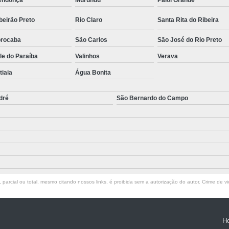
endonça
Murundu
Paiol Grande
beirão Preto
Rio Claro
Santa Rita do Ribeira
rocaba
São Carlos
São José do Rio Preto
le do Paraíba
Valinhos
Verava
atiaia
Água Bonita
dré
São Bernardo do Campo
parcial ou total, mesmo citando nossos links, é proibida sem a autorização do autor. Crime de vi
H