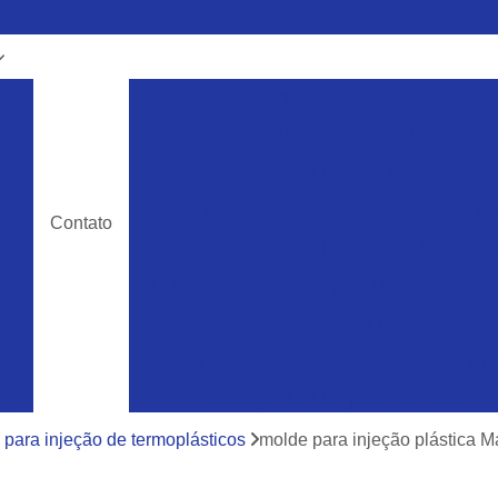
e
Fabricação de Moldes 32 Ton
m
Fabricação de Moldes em Aço
 de
Fabricação de Moldes para Caminhão
Fabricação de Moldes para Injeção
Fa
as
Contato
ão
Fabricação de Moldes 
e
Fabricação de Moldes para Linha Agrícola
s
Fabricação de Moldes para Linha Branca
ra
Fabricação de Moldes para Rotomol
Fabricação Moldes para Caminhão
ra
e
Ferramentas Industriais para Injeção de Plá
para injeção de termoplásticos
molde para injeção plástica Ma
cos
Ferramentas para Moldagem de Paletes
ra