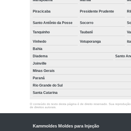
Marapoama
Marília
M
Piracicaba
Presidente Prudente
Ri
Santo Antônio da Posse
Socorro
So
Tanquinho
Taubaté
Va
Vinhedo
Votuporanga
it
Bahia
Diadema
Santo An
Joinville
Minas Gerais
Paraná
Rio Grande do Sul
Santa Catarina
O conteúdo do texto desta página é de direito reservado. Sua reprodução, 
de direitos autorais
.
Kammoldes Moldes para Injeção