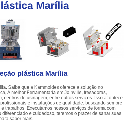
lástica Marília
Injeção de Plásticos para Caixas
a
Injeção de Termoplásticos para Caixas
a
Moldes para Caixas Plásticas
Produção de Moldes para Paletes
Moldes para Injeção de Alumínio
Moldes para Injeção de Espuma
Moldes para Injeção de Plástico
eção plástica Marília
Moldes para Injeção de Pvc
Moldes para Injeção de Termoplástico
rília, Saiba que a Kammoldes oferece a solução no
a, A melhor Ferramentaria em Joinville, fresadoras,
Moldes para Injeção Plástica
, centros de usinagem, entre outros serviços. Isso acontece
Empresa de Moldes Plasticos
Fe
profissionais e instalações de qualidade, buscando sempre
os e trabalhos. Executamos nossos serviços de forma com
Injeção de Moldes Plastic
 diferenciado e cuidadoso, teremos o prazer de sanar suas
 para saber mais.
Moldagem de Peças Plásticas por I