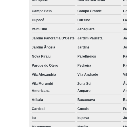
Aeroporto
Alto do Boa Vista
Al
Campo Belo
Campo Grande
C
Cupecê
Cursino
Fa
Itaim Bibi
Jabaquara
Ja
Jardim Panorama D'Oeste
Jardim Paulista
Ja
Jardim Ângela
Jardins
Jo
Nova Piraju
Parelheiros
Pa
Parque do Otero
Pedreira
Ri
Vila Alexandria
Vila Andrade
Vi
Vila Morumbi
Zona Sul
Ág
Americana
Amparo
Ar
Atibaia
Bacaetava
Ba
Cardeal
Cocais
Fr
Itu
Itupeva
Ja