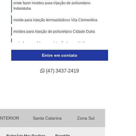
lástico
Molde de Injeção Plastica
onde fazer moldes para injeção de poliuretano
Indaiatuba
oldes para Injeção de Plásticos
molde para injeção termoplásticos Vila Clementina
ricação de Moldes para Indústria Automotiva
moldes para injeção de poliuretano Cidade Dutra
Injeção de Termoplástico para Automóveis
ivos
onde fazer moldes para injeção termoplásticos
Moldagem de Peças Automotivas
Araçoiabinha
 Automotiva
Moldes para Peças Automotivas
Entre em contato
otivas
Moldes Plásticos Automotivos
(47) 3437-2419
odução de Moldes para Indústria de Automóveis
INTERIOR
Santa Catarina
Zona Sul