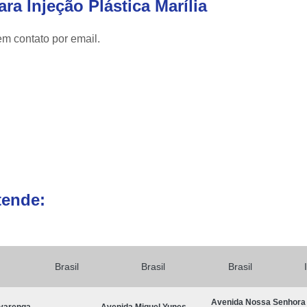
ra Injeção Plástica Marília
Moldagem por Injeção de Termop
Molde Plastico Injetado
M
em contato por email.
Moldes Plásticos de Alta Precisão
Fab
Ferramentas para Moldagem Automotiva
Moldagem de Componentes Automot
Moldes Automotivos
Moldes para Injeção
Moldes para Peças Plásticas Autom
Produção de Moldes para Automóveis
Pr
tende:
Brasil
Brasil
Brasil
Avenida Nossa Senhora