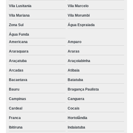
Vila Lusitania
Vila Marcelo
Vila Mariana
Vila Morumbi
Zona Sul
Água Espraiada
Água Funda
Americana
Amparo
Araraquara
Araras
Araçatuba
Araçoiabinha
Arcadas
Atibaia
Bacaetava
Batatuba
Bauru
Bragança Paulista
Campinas
Canguera
Cardeal
Cocais
Franca
Hortolândia
Ibitiruna
Indaiatuba