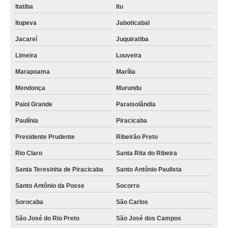
Itatiba
Itu
Itupeva
Jaboticabal
Jacareí
Juquiratiba
Limeira
Louveira
Marapoama
Marília
Mendonça
Murundu
Paiol Grande
Paraisolândia
Paulínia
Piracicaba
Presidente Prudente
Ribeirão Preto
Rio Claro
Santa Rita do Ribeira
Santa Teresinha de Piracicaba
Santo Antônio Paulista
Santo Antônio da Posse
Socorro
Sorocaba
São Carlos
São José do Rio Preto
São José dos Campos