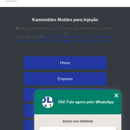
autorais
.
Kammoldes Moldes para Injeção
Rua Jacy Macedo Lobo, 70, anexo B - Aventureiro Joinville -
SC
CEP: 89225-890
(47) 3425-4098
(47) 3427-3206
(47)
3437-2419
(47) 3437-2419
fernando@kammoldes.com.br
Home
Empresa
Missão
Olá! Fale agora pelo WhatsApp
Serviços
Insira seu telefone
Contato