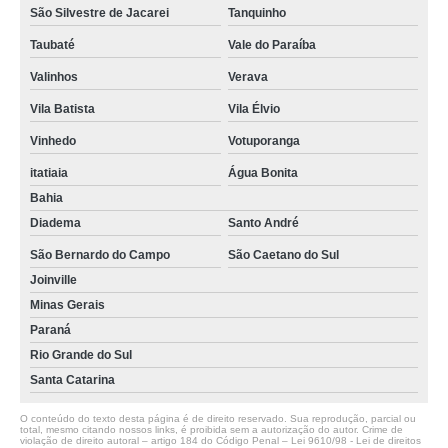
São Silvestre de Jacarei
Tanquinho
Taubaté
Vale do Paraíba
Valinhos
Verava
Vila Batista
Vila Élvio
Vinhedo
Votuporanga
itatiaia
Água Bonita
Bahia
Diadema
Santo André
São Bernardo do Campo
São Caetano do Sul
Joinville
Minas Gerais
Paraná
Rio Grande do Sul
Santa Catarina
O conteúdo do texto desta página é de direito reservado. Sua reprodução, parcial ou
total, mesmo citando nossos links, é proibida sem a autorização do autor. Crime de
violação de direito autoral – artigo 184 do Código Penal –
Lei 9610/98 - Lei de direitos