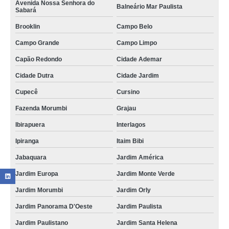
Avenida Nossa Senhora do
Balneário Mar Paulista
Sabará
Brooklin
Campo Belo
Campo Grande
Campo Limpo
Capão Redondo
Cidade Ademar
Cidade Dutra
Cidade Jardim
Cupecê
Cursino
Fazenda Morumbi
Grajau
Ibirapuera
Interlagos
Ipiranga
Itaim Bibi
Jabaquara
Jardim América
Jardim Europa
Jardim Monte Verde
Jardim Morumbi
Jardim Orly
Jardim Panorama D'Oeste
Jardim Paulista
Jardim Paulistano
Jardim Santa Helena