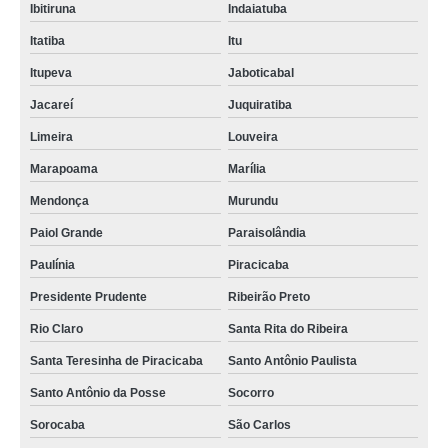
Ibitiruna
Indaiatuba
Itatiba
Itu
Itupeva
Jaboticabal
Jacareí
Juquiratiba
Limeira
Louveira
Marapoama
Marília
Mendonça
Murundu
Paiol Grande
Paraisolândia
Paulínia
Piracicaba
Presidente Prudente
Ribeirão Preto
Rio Claro
Santa Rita do Ribeira
Santa Teresinha de Piracicaba
Santo Antônio Paulista
Santo Antônio da Posse
Socorro
Sorocaba
São Carlos