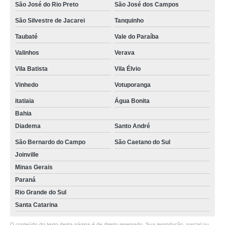
São José do Rio Preto
São José dos Campos
São Silvestre de Jacarei
Tanquinho
Taubaté
Vale do Paraíba
Valinhos
Verava
Vila Batista
Vila Élvio
Vinhedo
Votuporanga
itatiaia
Água Bonita
Bahia
Diadema
Santo André
São Bernardo do Campo
São Caetano do Sul
Joinville
Minas Gerais
Paraná
Rio Grande do Sul
Santa Catarina
O conteúdo do texto desta página é de direito reservado. Sua reprodução, parcial ou