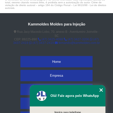
total, mesmo citando nossos links, é proibida sem a autorização do autor. Crime de
violação de direito autoral – artigo 184 do Código Penal –
Lei 9610/98 - Lei de direitos
autorais
.
Kammoldes Moldes para Injeção
Rua Jacy Macedo Lobo, 70, anexo B - Aventureiro Joinville -
SC
CEP: 89225-890
(47) 3425-4098
(47) 3427-3206
(47)
3437-2419
(47) 3437-2419
fernando@kammoldes.com.br
Home
Empresa
Missão
Olá! Fale agora pelo WhatsApp
Serviços
Insira seu telefone