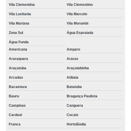
Vila Clementina
Vila Clementino
Vila Lusitania
Vila Marcelo
Vila Mariana
Vila Morumbi
Zona Sul
Água Espraiada
Água Funda
Americana
Amparo
Araraquara
Araras
Araçatuba
Araçoiabinha
Arcadas
Atibaia
Bacaetava
Batatuba
Bauru
Bragança Paulista
Campinas
Canguera
Cardeal
Cocais
Franca
Hortolândia