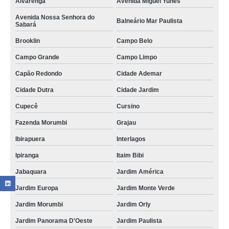
Alvarenga
Avenida Miguel Yunes
Avenida Nossa Senhora do
Balneário Mar Paulista
Sabará
Brooklin
Campo Belo
Campo Grande
Campo Limpo
Capão Redondo
Cidade Ademar
Cidade Dutra
Cidade Jardim
Cupecê
Cursino
Fazenda Morumbi
Grajau
Ibirapuera
Interlagos
Ipiranga
Itaim Bibi
Jabaquara
Jardim América
Jardim Europa
Jardim Monte Verde
Jardim Morumbi
Jardim Orly
Jardim Panorama D'Oeste
Jardim Paulista