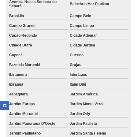
Avenida Nossa Senhora do
Balneário Mar Paulista
Sabará
Brooklin
Campo Belo
Campo Grande
Campo Limpo
Capão Redondo
Cidade Ademar
Cidade Dutra
Cidade Jardim
Cupecê
Cursino
Fazenda Morumbi
Grajau
Ibirapuera
Interlagos
Ipiranga
Itaim Bibi
Jabaquara
Jardim América
Jardim Europa
Jardim Monte Verde
Jardim Morumbi
Jardim Orly
Jardim Panorama D'Oeste
Jardim Paulista
Jardim Paulistano
Jardim Santa Helena