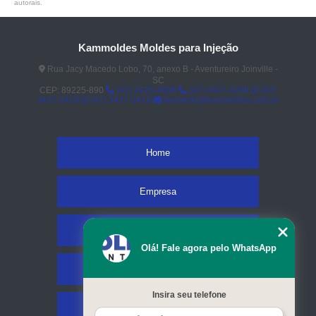
autorais
.
Kammoldes Moldes para Injeção
Rua Jacy Macedo Lobo, 70, anexo B - Aventureiro Joinville -
SC
CEP: 89225-890
(47) 3425-4098
(47) 3427-3206
(47)
3437-2419
(47) 3437-2419
fernando@kammoldes.com.br
Home
Empresa
Missão
Olá! Fale agora pelo WhatsApp
Serviços
Insira seu telefone
Contato