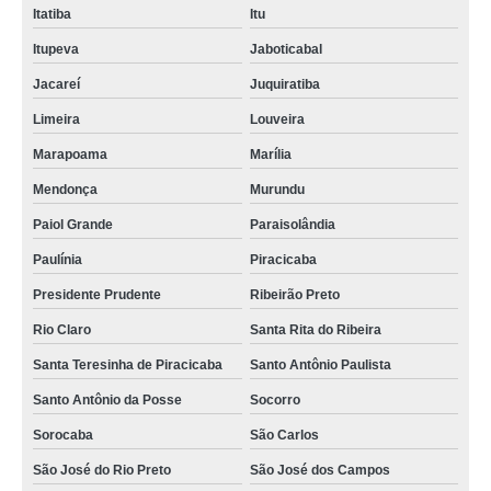
Itatiba
Itu
Itupeva
Jaboticabal
Jacareí
Juquiratiba
Limeira
Louveira
Marapoama
Marília
Mendonça
Murundu
Paiol Grande
Paraisolândia
Paulínia
Piracicaba
Presidente Prudente
Ribeirão Preto
Rio Claro
Santa Rita do Ribeira
Santa Teresinha de Piracicaba
Santo Antônio Paulista
Santo Antônio da Posse
Socorro
Sorocaba
São Carlos
São José do Rio Preto
São José dos Campos