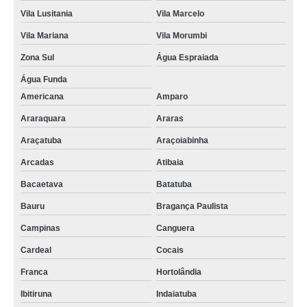
Vila Lusitania
Vila Marcelo
Vila Mariana
Vila Morumbi
Zona Sul
Água Espraiada
Água Funda
Americana
Amparo
Araraquara
Araras
Araçatuba
Araçoiabinha
Arcadas
Atibaia
Bacaetava
Batatuba
Bauru
Bragança Paulista
Campinas
Canguera
Cardeal
Cocais
Franca
Hortolândia
Ibitiruna
Indaiatuba