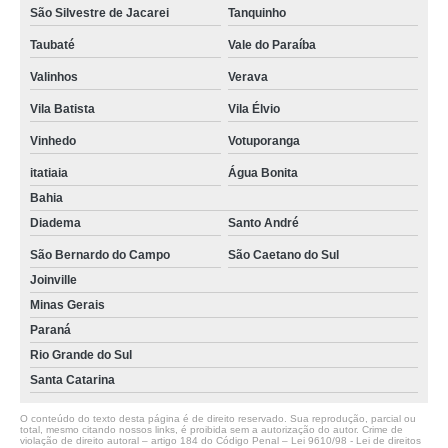
São Silvestre de Jacarei
Tanquinho
Taubaté
Vale do Paraíba
Valinhos
Verava
Vila Batista
Vila Élvio
Vinhedo
Votuporanga
itatiaia
Água Bonita
Bahia
Diadema
Santo André
São Bernardo do Campo
São Caetano do Sul
Joinville
Minas Gerais
Paraná
Rio Grande do Sul
Santa Catarina
O conteúdo do texto desta página é de direito reservado. Sua reprodução, parcial ou
total, mesmo citando nossos links, é proibida sem a autorização do autor. Crime de
violação de direito autoral – artigo 184 do Código Penal –
Lei 9610/98 - Lei de direitos