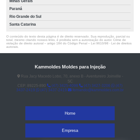
Minas Gerais
Paraná
Rio Grande do Sul
Santa Catarina
O conteúdo do texto desta página é de direito reservado. Sua reprodução, parcial ou
total, mesmo citando nossos links, é proibida sem a autorização do autor. Crime de
violação de direito autoral – artigo 184 do Código Penal –
Lei 9610/98 - Lei de direitos
autorais
.
Kammoldes Moldes para Injeção
Rua Jacy Macedo Lobo, 70, anexo B - Aventureiro Joinville -
SC
CEP: 89225-890
(47) 3425-4098
(47) 3427-3206
(47)
3437-2419
(47) 3437-2419
fernando@kammoldes.com.br
Home
Empresa