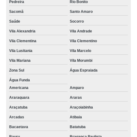
Pedreira
Rio Bonito
Sacomã
Santo Amaro
Saúde
Socorro
Vila Alexandria
Vila Andrade
Vila Clementina
Vila Clementino
Vila Lusitania
Vila Marcelo
Vila Mariana
Vila Morumbi
Zona Sul
Água Espraiada
Água Funda
Americana
Amparo
Araraquara
Araras
Araçatuba
Araçoiabinha
Arcadas
Atibaia
Bacaetava
Batatuba
Bauru
Bragança Paulista