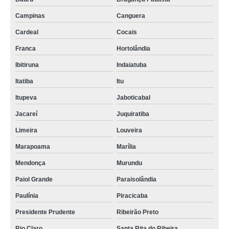
Campinas
Canguera
Cardeal
Cocais
Franca
Hortolândia
Ibitiruna
Indaiatuba
Itatiba
Itu
Itupeva
Jaboticabal
Jacareí
Juquiratiba
Limeira
Louveira
Marapoama
Marília
Mendonça
Murundu
Paiol Grande
Paraisolândia
Paulínia
Piracicaba
Presidente Prudente
Ribeirão Preto
Rio Claro
Santa Rita do Ribeira